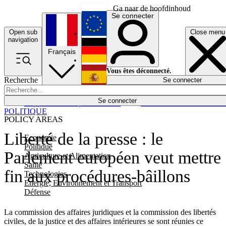
Ga naar de hoofdinhoud
Se connecter
Open sub
Close menu
English
navigation
Français
Deutsch
Vous êtes déconnecté.
Recherche
Se connecter
Español
Lumières éteintes
Se connecter
Rapporteur
Politique
Économie
Newsletters
Evénements
Em
POLITIQUE
POLICY AREAS
Liberté de la presse : le
Economie
Politique
Parlement européen veut mettre
Agriculture et Alimentation
Santé
fin aux procédures-bâillons
Technologies
Energie, Environnement et Transport
Défense
La commission des affaires juridiques et la commission des libertés
civiles, de la justice et des affaires intérieures se sont réunies ce