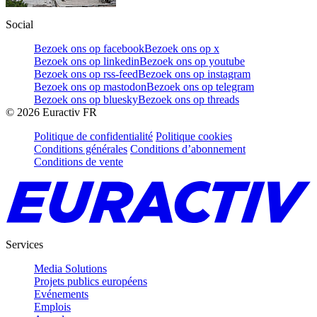
Social
Bezoek ons op facebook
Bezoek ons op x
Bezoek ons op linkedin
Bezoek ons op youtube
Bezoek ons op rss-feed
Bezoek ons op instagram
Bezoek ons op mastodon
Bezoek ons op telegram
Bezoek ons op bluesky
Bezoek ons op threads
©
2026
Euractiv FR
Politique de confidentialité
Politique cookies
Conditions générales
Conditions d’abonnement
Conditions de vente
Services
Media Solutions
Projets publics européens
Evénements
Emplois