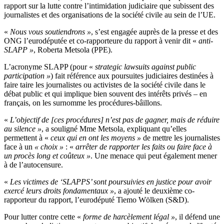
rapport sur la lutte contre l’intimidation judiciaire que subissent des
journalistes et des organisations de la société civile au sein de l’UE.
«
Nous vous soutiendrons »
, s’est engagée auprès de la presse et des
ONG l’eurodéputée et co-rapporteure du rapport à venir dit «
anti-
SLAPP »
, Roberta Metsola (PPE).
L’acronyme SLAPP (pour «
strategic lawsuits against public
participation »
) fait référence aux poursuites judiciaires destinées à
faire taire les journalistes ou activistes de la société civile dans le
débat public et qui implique bien souvent des intérêts privés – en
français, on les surnomme les procédures-bâillons.
«
L’objectif de [ces procédures] n’est pas de gagner, mais de réduire
au silence »
, a souligné Mme Metsola, expliquant qu’elles
permettent à «
ceux qui en ont les moyens »
de mettre les journalistes
face à un
« choix »
: «
arrêter de rapporter les faits ou faire face à
un procès long et coûteux »
. Une menace qui peut également mener
à de l’autocensure.
«
Les victimes de ‘SLAPPS’ sont poursuivies en justice pour avoir
exercé leurs droits fondamentaux »
, a ajouté le deuxième co-
rapporteur du rapport, l’eurodéputé Tiemo Wölken (S&D).
Pour lutter contre cette «
forme de harcèlement légal »
, il défend une