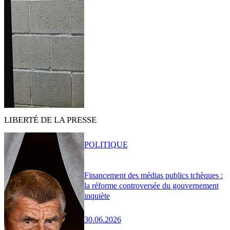
LIBERTÉ DE LA PRESSE
POLITIQUE
Financement des médias publics tchèques :
la réforme controversée du gouvernement
inquiète
30.06.2026