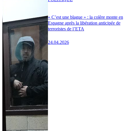
« C’est une blague » : la colère monte en
Espagne après la libération anticipée de
terroristes de l’ETA
24.04.2026