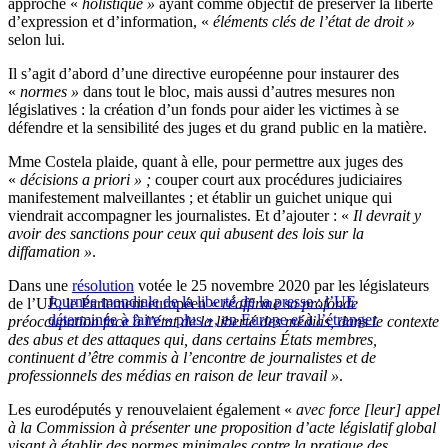
approche «
holistique »
ayant comme objectif de préserver la liberté
d’expression et d’information, «
éléments clés de l’état de droit »
selon lui.
Il s’agit d’abord d’une directive européenne pour instaurer des
«
normes »
dans tout le bloc, mais aussi d’autres mesures non
législatives : la création d’un fonds pour aider les victimes à se
défendre et la sensibilité des juges et du grand public en la matière.
Mme Costela plaide, quant à elle, pour permettre aux juges des
«
décisions a priori » ;
couper court aux procédures judiciaires
manifestement malveillantes ; et établir un guichet unique qui
viendrait accompagner les journalistes. Et d’ajouter : «
Il devrait y
avoir des sanctions pour ceux qui abusent des lois sur la
diffamation »
.
Dans une
résolution
votée le 25 novembre 2020 par les législateurs
Journée mondiale de la liberté de la presse : l’UE
de l’UE, le Parlement européen «
réaffirme sa profonde
déterminée à faire « plus », en Europe et à l’étranger
préoccupation face à l’état de la liberté des médias, dans le contexte
des abus et des attaques qui, dans certains États membres,
continuent d’être commis à l’encontre de journalistes et de
professionnels des médias en raison de leur travail »
.
Les eurodéputés y renouvelaient également «
avec force [leur] appel
à la Commission à présenter une proposition d’acte législatif global
visant à établir des normes minimales contre la pratique des