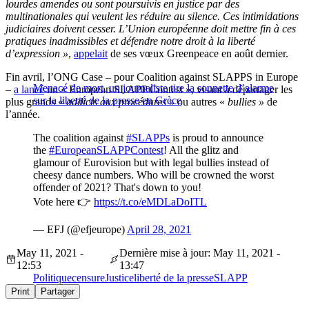
lourdes amendes ou sont poursuivis en justice par des
multinationales qui veulent les réduire au silence. Ces intimidations
judiciaires doivent cesser. L’Union européenne doit mettre fin à ces
pratiques inadmissibles et défendre notre droit à la liberté
d’expression »
,
appelait
de ses vœux Greenpeace en août dernier.
Fin avril, l’ONG Case – pour Coalition against SLAPPS in Europe
Menacé de mort, un journaliste tire la sonnette d’alarme
–
a lancé
un « European SLAPP Contest », visant à départager les
sur la liberté de la presse en Grèce
plus grands «
addicts aux procédures »
ou autres «
bullies »
de
l’année.
The coalition against
#SLAPPs
is proud to announce
the
#EuropeanSLAPPContest
! All the glitz and
glamour of Eurovision but with legal bullies instead of
cheesy dance numbers. Who will be crowned the worst
offender of 2021? That's down to you!
Vote here 👉
https://t.co/eMDLaDoITL
— EFJ (@efjeurope)
April 28, 2021
May 11, 2021 -
Dernière mise à jour: May 11, 2021 -
12:53
13:47
Politique
censure
Justice
liberté de la presse
SLAPP
Print
Partager