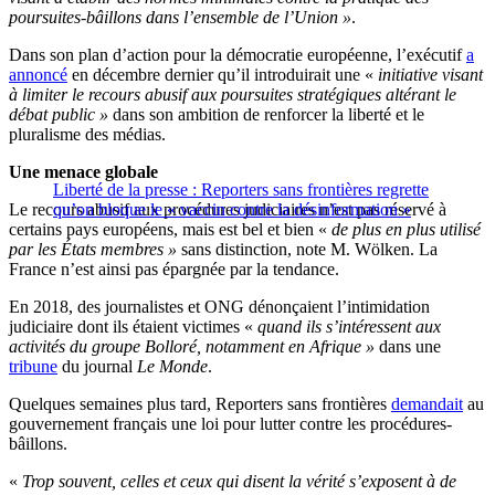
poursuites-bâillons dans l’ensemble de l’Union »
.
Dans son plan d’action pour la démocratie européenne, l’exécutif
a
annoncé
en décembre dernier qu’il introduirait une «
initiative visant
à limiter le recours abusif aux poursuites stratégiques altérant le
débat public »
dans son ambition de renforcer la liberté et le
pluralisme des médias.
Une menace globale
Liberté de la presse : Reporters sans frontières regrette
Le recours abusif aux procédures judiciaires n’est pas réservé à
qu’on bloque le « vaccin contre la désinformation »
certains pays européens, mais est bel et bien «
de plus en plus utilisé
par les États membres »
sans distinction, note M. Wölken. La
France n’est ainsi pas épargnée par la tendance.
En 2018, des journalistes et ONG dénonçaient l’intimidation
judiciaire dont ils étaient victimes «
quand ils s’intéressent aux
activités du groupe Bolloré, notamment en Afrique »
dans une
tribune
du journal
Le Monde
.
Quelques semaines plus tard, Reporters sans frontières
demandait
au
gouvernement français une loi pour lutter contre les procédures-
bâillons.
«
Trop souvent, celles et ceux qui disent la vérité s’exposent à de