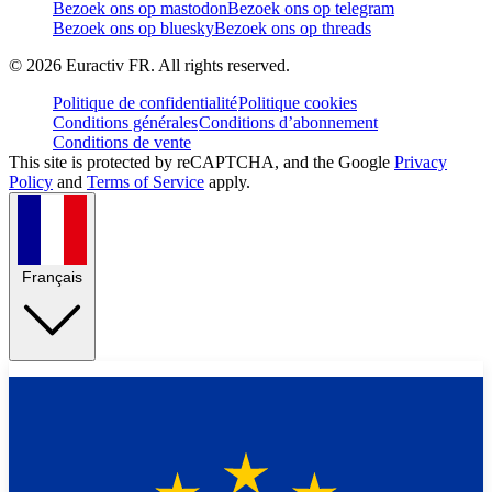
Bezoek ons op mastodon
Bezoek ons op telegram
Bezoek ons op bluesky
Bezoek ons op threads
©
2026
Euractiv FR. All rights reserved.
Politique de confidentialité
Politique cookies
Conditions générales
Conditions d’abonnement
Conditions de vente
This site is protected by reCAPTCHA, and the Google
Privacy
Policy
and
Terms of Service
apply.
Français