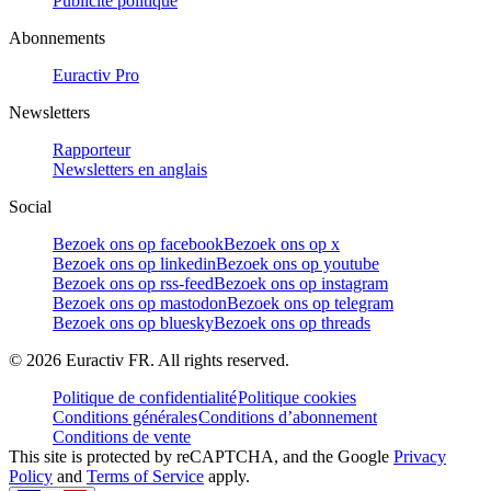
Publicité politique
Abonnements
Euractiv Pro
Newsletters
Rapporteur
Newsletters en anglais
Social
Bezoek ons op facebook
Bezoek ons op x
Bezoek ons op linkedin
Bezoek ons op youtube
Bezoek ons op rss-feed
Bezoek ons op instagram
Bezoek ons op mastodon
Bezoek ons op telegram
Bezoek ons op bluesky
Bezoek ons op threads
©
2026
Euractiv FR. All rights reserved.
Politique de confidentialité
Politique cookies
Conditions générales
Conditions d’abonnement
Conditions de vente
This site is protected by reCAPTCHA, and the Google
Privacy
Policy
and
Terms of Service
apply.