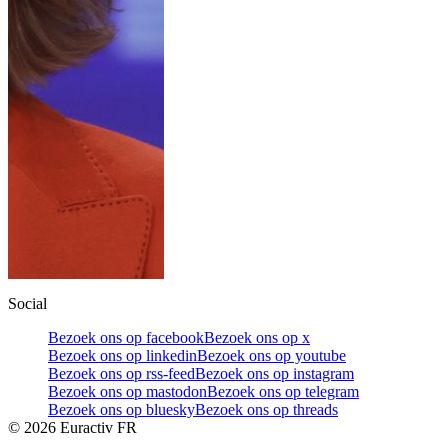
Social
Bezoek ons op facebook
Bezoek ons op x
Bezoek ons op linkedin
Bezoek ons op youtube
Bezoek ons op rss-feed
Bezoek ons op instagram
Bezoek ons op mastodon
Bezoek ons op telegram
Bezoek ons op bluesky
Bezoek ons op threads
©
2026
Euractiv FR