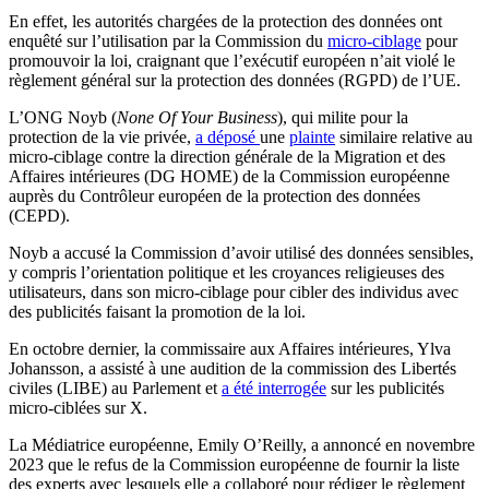
En effet, les autorités chargées de la protection des données ont
enquêté sur l’utilisation par la Commission du
micro-ciblage
pour
promouvoir la loi, craignant que l’exécutif européen n’ait violé le
règlement général sur la protection des données (RGPD) de l’UE.
L’ONG Noyb (
None Of Your Business
), qui milite pour la
protection de la vie privée,
a déposé
une
plainte
similaire relative au
micro-ciblage contre la direction générale de la Migration et des
Affaires intérieures (DG HOME) de la Commission européenne
auprès du Contrôleur européen de la protection des données
(CEPD).
Noyb a accusé la Commission d’avoir utilisé des données sensibles,
y compris l’orientation politique et les croyances religieuses des
utilisateurs, dans son micro-ciblage pour cibler des individus avec
des publicités faisant la promotion de la loi.
En octobre dernier, la commissaire aux Affaires intérieures, Ylva
Johansson, a assisté à une audition de la commission des Libertés
civiles (LIBE) au Parlement et
a été interrogée
sur les publicités
micro-ciblées sur X.
La Médiatrice européenne, Emily O’Reilly, a annoncé en novembre
2023 que le refus de la Commission européenne de fournir la liste
des experts avec lesquels elle a collaboré pour rédiger le règlement