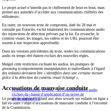
Le projet actuel n’interdit pas le chiffrement de bout en bout, mais
permet aux autorités d’accéder aux communications chiffrées des
utilisateurs.
En outre, un nouveau texte de compromis, daté du 28 mai et
consulté par Euractiv, exclut totalement les communications audio
des injonctions de détection prévues par la loi. En revanche, le
contenu visuel, les images, les vidéos et les URL pourront être
soumis à une inspection approfondie.
Dans les versions précédentes du texte, seules les communications
audio en temps réel étaient exclues des nouvelles règles.
Malgré cette restriction excluant les audios, les pratiques de
grooming
(comportements manipulatoires et malveillants à l’égard
des enfants) devraient être
« identifiées dans une certaine mesure
grâce à la détection du contenu visuel échangé ».
Accusations de mauvaise conduite
Pédopornographie en ligne : les communications audio
exclues du champ d’application d’un projet de
Le projet de règlement relatif aux abus sexuels sur enfants en ligne a
règlement de l’UE
fait en outre l’objet d’accusations de mauvaise conduite à l’encontre
de la Commission.