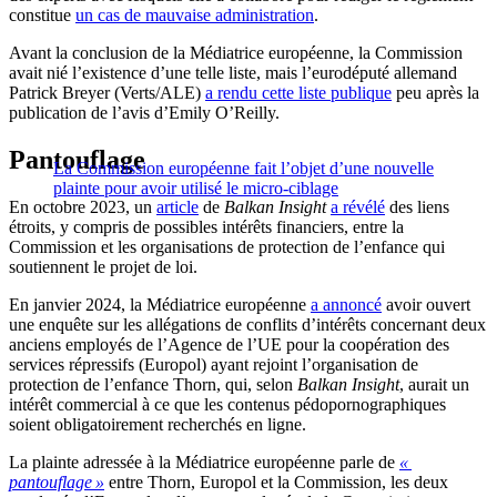
constitue
un cas de mauvaise administration
.
Avant la conclusion de la Médiatrice européenne, la Commission
avait nié l’existence d’une telle liste, mais l’eurodéputé allemand
Patrick Breyer (Verts/ALE)
a rendu cette liste publique
peu après la
publication de l’avis d’Emily O’Reilly.
Pantouflage
La Commission européenne fait l’objet d’une nouvelle
plainte pour avoir utilisé le micro-ciblage
En octobre 2023, un
article
de
Balkan Insight
a révélé
des liens
étroits, y compris de possibles intérêts financiers, entre la
Commission et les organisations de protection de l’enfance qui
soutiennent le projet de loi.
En janvier 2024, la Médiatrice européenne
a annoncé
avoir ouvert
une enquête sur les allégations de conflits d’intérêts concernant deux
anciens employés de l’Agence de l’UE pour la coopération des
services répressifs (Europol) ayant rejoint l’organisation de
protection de l’enfance Thorn, qui, selon
Balkan Insight
, aurait un
intérêt commercial à ce que les contenus pédopornographiques
soient obligatoirement recherchés en ligne.
La plainte adressée à la Médiatrice européenne parle de
«
pantouflage »
entre Thorn, Europol et la Commission, les deux