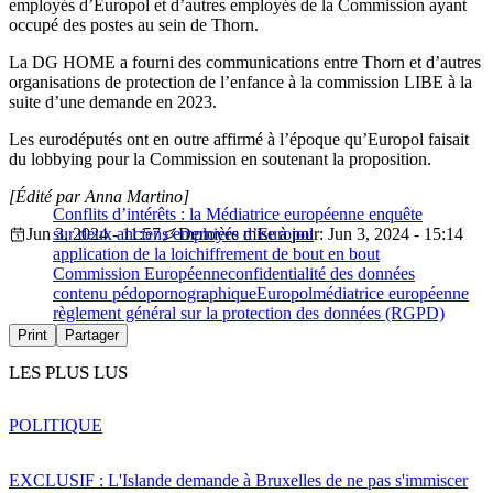
employés d’Europol et d’autres employés de la Commission ayant
occupé des postes au sein de Thorn.
La DG HOME a fourni des communications entre Thorn et d’autres
organisations de protection de l’enfance à la commission LIBE à la
suite d’une demande en 2023.
Les eurodéputés ont en outre affirmé à l’époque qu’Europol faisait
du lobbying pour la Commission en soutenant la proposition.
[Édité par Anna Martino]
Conflits d’intérêts : la Médiatrice européenne enquête
Jun 3, 2024 - 11:57
sur deux anciens employés d’Europol
Dernière mise à jour: Jun 3, 2024 - 15:14
application de la loi
chiffrement de bout en bout
Commission Européenne
confidentialité des données
contenu pédopornographique
Europol
médiatrice européenne
règlement général sur la protection des données (RGPD)
Print
Partager
LES PLUS LUS
POLITIQUE
EXCLUSIF : L'Islande demande à Bruxelles de ne pas s'immiscer