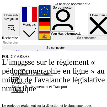
Ga naar de hoofdinhoud
Se connecter
Open sub
Close menu
English
navigation
Français
Deutsch
Vous êtes déconnecté.
Recherche
Se connecter
Español
Lumières éteintes
Se connecter
Rapporteur
Politique
Économie
Newsletters
Evénements
Em
POLICY AREAS
L’impasse sur le règlement «
Economie
pédopornographie en ligne » au
Politique
Agriculture et Alimentation
milieu de l'avalanche législative
Santé
Technologies
numérique
Energie, Environnement et Transport
Défense
Le projet de règlement sur la détection et le signalement des