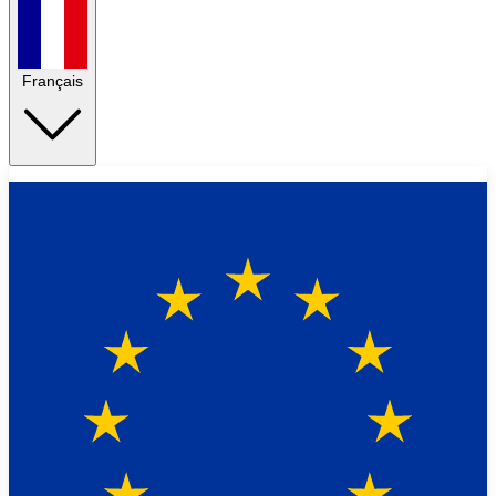
Français