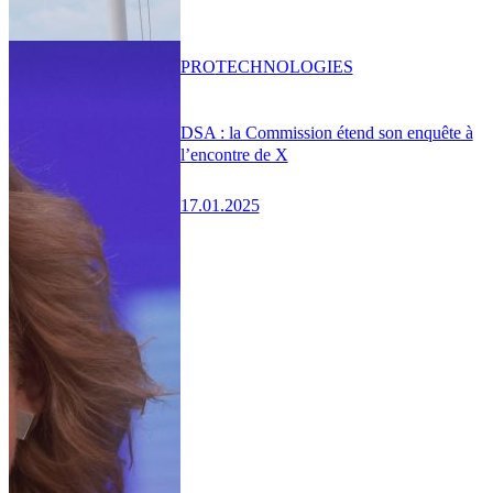
PRO
TECHNOLOGIES
DSA : la Commission étend son enquête à
l’encontre de X
17.01.2025