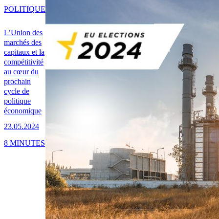
POLITIQUE
L’Union des
marchés des
capitaux et la
compétitivité
au cœur du
prochain
cycle de
politique
économique
23.05.2024
8 MINUTES