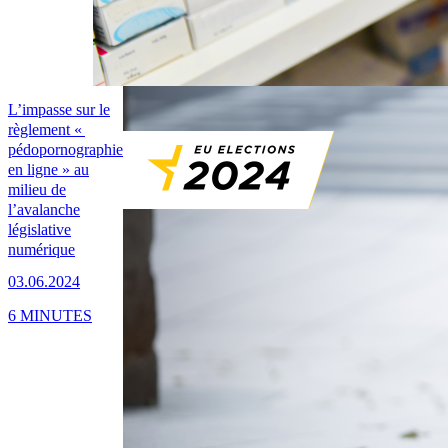
L’impasse sur le
règlement «
pédopornographie
en ligne » au
milieu de
l’avalanche
législative
numérique
03.06.2024
6 MINUTES