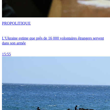
PRO
POLITIQUE
L'Ukraine estime que près de 16 000 volontaires étrangers servent
dans son armée
15:55