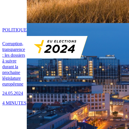
POLITIQUE
Corruption,
transparence
: les dossiers
à suivre
durant la
prochaine
législature
européenne
24.05.2024
4 MINUTES