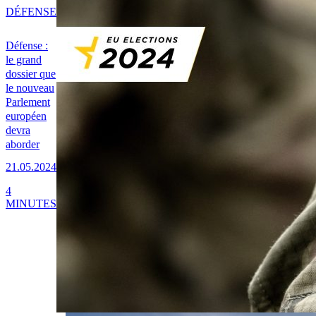
DÉFENSE
Défense :
le grand
dossier que
le nouveau
Parlement
européen
devra
aborder
21.05.2024
4
MINUTES