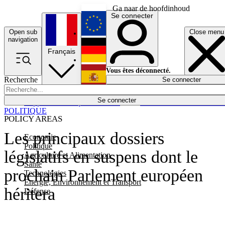
Ga naar de hoofdinhoud
Se connecter
Open sub
Close menu
English
navigation
Français
Deutsch
Vous êtes déconnecté.
Recherche
Se connecter
Español
Lumières éteintes
Se connecter
Rapporteur
Politique
Économie
Newsletters
Evénements
Em
POLITIQUE
POLICY AREAS
Les principaux dossiers
Economie
Politique
législatifs en suspens dont le
Agriculture et Alimentation
Santé
prochain Parlement européen
Technologies
Energie, Environnement et Transport
héritera
Défense