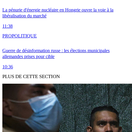
La pénurie d'énergie nucléaire en Hongrie ouvre la voie à la
libéralisation du marché
11:38
PRO
POLITIQUE
Guerre de désinformation russe : les élections municipales
allemandes prises pour cible
10:36
PLUS DE CETTE SECTION