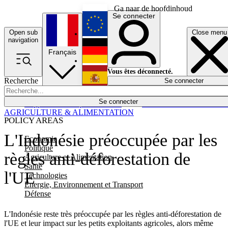
Ga naar de hoofdinhoud
Se connecter
Open sub
Close menu
English
navigation
Français
Deutsch
Vous êtes déconnecté.
Recherche
Se connecter
Español
Lumières éteintes
Se connecter
Rapporteur
Politique
Économie
Newsletters
Evénements
Em
AGRICULTURE & ALIMENTATION
POLICY AREAS
L'Indonésie préoccupée par les
Economie
Politique
règles anti-déforestation de
Agriculture et Alimentation
Santé
l'UE
Technologies
Energie, Environnement et Transport
Défense
L'Indonésie reste très préoccupée par les règles anti-déforestation de
l'UE et leur impact sur les petits exploitants agricoles, alors même