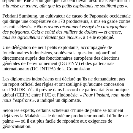
septembre. Elle a souligné que l’accent devait désormais être mis sur
« la mise en œuvre, afin que les petits exploitants ne souffrent pas ».
Febriani Sumbung, un cultivateur de cacao de Papouasie occidentale
qui dirige une coopérative de 170 producteurs, a mis en garde contre
les coûts élevés.
« Nous avons récemment essayé de cartographier
des polygones. Cela a coûté des milliers de dollars — et encore,
tous les agriculteurs n’étaient pas inclus »
, a-t-elle expliqué.
Une délégation de neuf petits exploitants, accompagnée de
fonctionnaires indonésiens, soulèvera la question aujourd’hui
directement auprès des fonctionnaires européens des directions
générales de l’environnement (DG ENV) et des partenariats
internationaux (DG INTPA) de la Commission.
Les diplomates indonésiens ont déclaré qu’ils ne demandaient pas
un report officiel des règles et ont souligné qu’aucune concession
sur l’EUDR n’était prévue dans l’accord de partenariat économique
global (CEPA) entre l’UE et l’Indonésie.
« Pour l’instant, non, mais
nous l’espérons »
, a indiqué un diplomate.
Selon les experts, certains acheteurs d’huile de palme se tournent
déjà vers la Malaisie — le deuxième producteur mondial d’huile de
palme — où il est plus facile de répondre aux exigences de
géolocalisation.