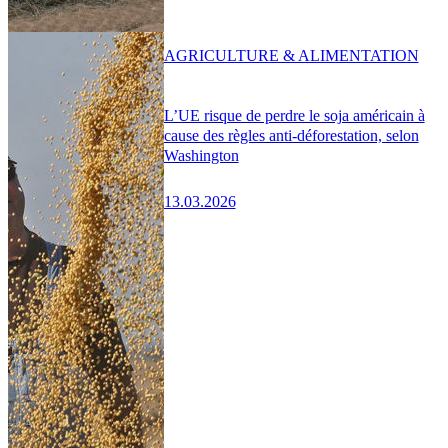
AGRICULTURE & ALIMENTATION
L’UE risque de perdre le soja américain à
cause des règles anti-déforestation, selon
Washington
13.03.2026