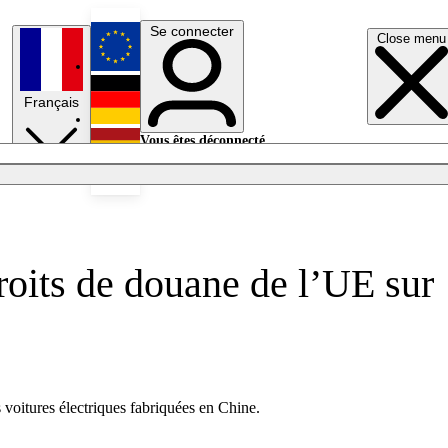
Se connecter
Close menu
English
Français
Deutsch
Vous êtes déconnecté.
Se connecter
Español
Lumières éteintes
roits de douane de l’UE sur
 voitures électriques fabriquées en Chine.