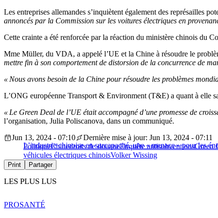
Les entreprises allemandes s’inquiètent également des représailles po
annoncés par la Commission sur les voitures électriques en provenan
Cette crainte a été renforcée par la réaction du ministère chinois du C
Mme Müller, du VDA, a appelé l’UE et la Chine à résoudre le problèm
mettre fin à son comportement de distorsion de la concurrence de mani
« Nous avons besoin de la Chine pour résoudre les problèmes mondia
L’ONG européenne Transport & Environment (T&E) a quant à elle sal
« Le Green Deal de l’UE était accompagné d’une promesse de croissance
l’organisation, Julia Poliscanova, dans un communiqué.
Jun 13, 2024 - 07:10
Dernière mise à jour: Jun 13, 2024 - 07:11
L’industrie chinoise en surcapacité, une « menace » pour les én
Politique
Chine
droits de douane
Enquête antisubventions
Green 
véhicules électriques chinois
Volker Wissing
Print
Partager
LES PLUS LUS
PRO
SANTÉ