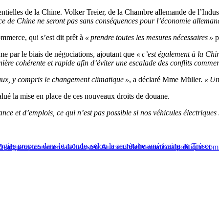
tentielles de la Chine. Volker Treier, de la Chambre allemande de l’In
ce de Chine ne seront pas sans conséquences pour l’économie allemande,
ommerce, qui s’est dit prêt à
« prendre toutes les mesures nécessaires »
p
e par le biais de négociations, ajoutant que
« c’est également à la Chi
ère cohérente et rapide afin d’éviter une escalade des conflits commer
ux, y compris le changement climatique »
, a déclaré Mme Müller.
« Un 
ué la mise en place de ces nouveaux droits de douane.
 et d’emplois, ce qui n’est pas possible si nos véhicules électriques 
ergies propres dans le monde, selon la secrétaire américaine au Trésor
Deal
guerre commerciale
Industrie Automobile
International
politique com