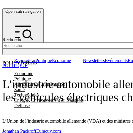
Open sub navigation
Recherche
Rapporteur
Politique
Économie
Newsletters
Evénements
Em
POLICY AREAS
POLITIQUE
Economie
Politique
L’industrie automobile alle
Agriculture et Alimentation
Santé
les véhicules électriques ch
Technologies
Energie, Environnement et Transport
Défense
L’Union de l’industrie automobile allemande (VDA) et des ministres de 
Jonathan Packroff
Euractiv.com