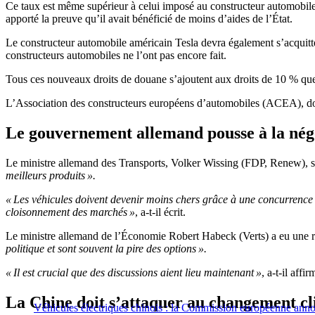
Ce taux est même supérieur à celui imposé au constructeur automobile
apporté la preuve qu’il avait bénéficié de moins d’aides de l’État.
Le constructeur automobile américain Tesla devra également s’acquitte
constructeurs automobiles ne l’ont pas encore fait.
Tous ces nouveaux droits de douane s’ajoutent aux droits de 10 % que
L’Association des constructeurs européens d’automobiles (ACEA), dont
Le gouvernement allemand pousse à la nég
Le ministre allemand des Transports, Volker Wissing (FDP, Renew), s
meilleurs produits ».
« Les véhicules doivent devenir moins chers grâce à une concurrence 
cloisonnement des marchés »
, a-t-il écrit.
Le ministre allemand de l’Économie Robert Habeck (Verts) a eu une r
politique et sont souvent la pire des options ».
« Il est crucial que des discussions aient lieu maintenant »
, a-t-il aff
La Chine doit s’attaquer au changement c
Véhicules électriques chinois : la Commission européenne anno