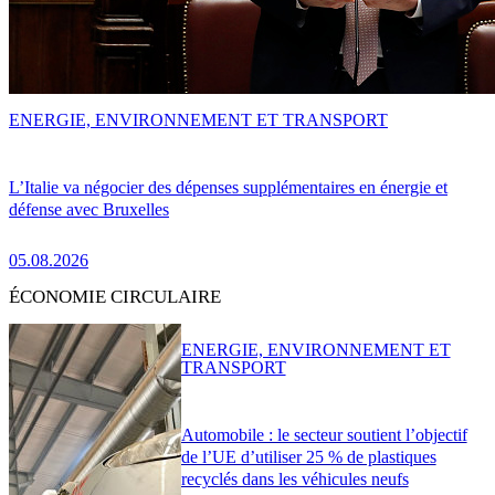
ENERGIE, ENVIRONNEMENT ET TRANSPORT
L’Italie va négocier des dépenses supplémentaires en énergie et
défense avec Bruxelles
05.08.2026
ÉCONOMIE CIRCULAIRE
ENERGIE, ENVIRONNEMENT ET
TRANSPORT
Automobile : le secteur soutient l’objectif
de l’UE d’utiliser 25 % de plastiques
recyclés dans les véhicules neufs