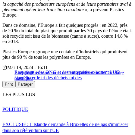
la capacité des producteurs européens et de leurs partenaires aval à
pleinement opérer leur transition circulaire »
, a prévenu Plastics
Europe.
Dans ce domaine, l’Europe a fait quelques progrès : en 2022, près
de 20 % du total du plastique produit par les 30 pays de l’étude était
soit recyclé soit issu de la biomasse (canne à sucre), contre 14,8 %
en 2018.
Plastics Europe regroupe une centaine d’industriels qui produisent
plus de 90 % de tous les polymères en Europe.
Mar 19, 2024 - 16:11
Recyclage : des ONG et des entreprises exhortent l’UE
Energie, Environnement et Transport
Économie Circulaire
à améliorer le tri des déchets mixtes
plastiques
Print
Partager
LES PLUS LUS
POLITIQUE
EXCLUSIF : L'Islande demande à Bruxelles de ne pas s'immiscer
dans son référendum sur l'UE