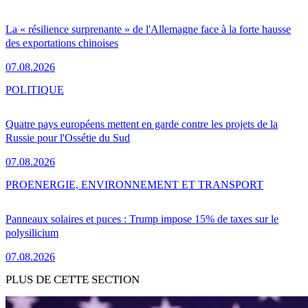
La « résilience surprenante » de l'Allemagne face à la forte hausse
des exportations chinoises
07.08.2026
POLITIQUE
Quatre pays européens mettent en garde contre les projets de la
Russie pour l'Ossétie du Sud
07.08.2026
PRO
ENERGIE, ENVIRONNEMENT ET TRANSPORT
Panneaux solaires et puces : Trump impose 15% de taxes sur le
polysilicium
07.08.2026
PLUS DE CETTE SECTION