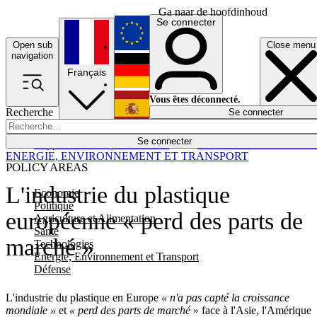
Ga naar de hoofdinhoud
Se connecter
Open sub
Close menu
English
navigation
Français
Deutsch
Vous êtes déconnecté.
Recherche
Se connecter
Español
Lumières éteintes
Se connecter
Rapporteur
Politique
Économie
Newsletters
Evénements
Em
ENERGIE, ENVIRONNEMENT ET TRANSPORT
POLICY AREAS
L'industrie du plastique
Economie
Politique
européenne « perd des parts de
Agriculture et Alimentation
Santé
marché »
Technologies
Energie, Environnement et Transport
Défense
L'industrie du plastique en Europe
« n'a pas capté la croissance
mondiale »
et
« perd des parts de marché
» face à l'Asie, l'Amérique