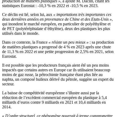
production de matières plastiques »
, a ajouté M. Daclin, citant les
statistiques Eurostat : -10,3 % en 2022 et -10,5 % en 2023.
Ce déclin est lié, selon lui, aux
« importations très importantes ces
deux dernières années en provenance de Chine et des Etats-Unis »
,
qui inondent le marché européen, en particulier de polyéthylène et
de PET (polytéréphtalate d’éthylène), deux des plastiques les plus
utilisés dans le monde.
Dans ce contexte, la France
« résiste un peu mieux »
: sa production
de matières plastiques a progressé de 4 % en 2023 après une chute
de 11,3 % en 2022 et une petite progression de 2,5% en 2021, selon
Eurostat.
Il est possible que les producteurs français aient été un peu moins
impactés que certains autres en Europe car ils utilisaient beaucoup
moins de gaz russe, la pétrochimie française étant plus liée au
naphta, un composé huileux dérivé du pétrole, suggère un expert du
secteur.
La baisse de compétitivité européenne s’illustre aussi par la
réduction de l’excédent commercial européen du plastique à 5,4
milliards d’euros contre 9 milliards en 2021 et 10,4 milliards en
2014.
« D’ordre structurel, ce phénomène pourrait à terme compromettre