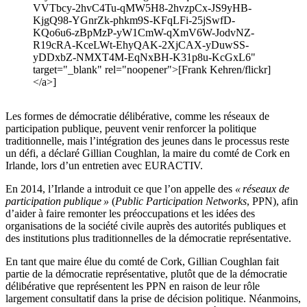
VVTbcy-2hvC4Tu-qMW5H8-2hvzpCx-JS9yHB-
KjgQ98-YGnrZk-phkm9S-KFqLFi-25jSwfD-
KQo6u6-zBpMzP-yW1CmW-qXmV6W-JodvNZ-
R19cRA-KceLWt-EhyQAK-2XjCAX-yDuwSS-
yDDxbZ-NMXT4M-EqNxBH-K31p8u-KcGxL6"
target="_blank" rel="noopener">[Frank Kehren/flickr]
</a>]
Les formes de démocratie délibérative, comme les réseaux de
participation publique, peuvent venir renforcer la politique
traditionnelle, mais l’intégration des jeunes dans le processus reste
un défi, a déclaré Gillian Coughlan, la maire du comté de Cork en
Irlande, lors d’un entretien avec EURACTIV.
En 2014, l’Irlande a introduit ce que l’on appelle des
« réseaux de
participation publique »
(
Public Participation Networks
, PPN), afin
d’aider à faire remonter les préoccupations et les idées des
organisations de la société civile auprès des autorités publiques et
des institutions plus traditionnelles de la démocratie représentative.
En tant que maire élue du comté de Cork, Gillian Coughlan fait
partie de la démocratie représentative, plutôt que de la démocratie
délibérative que représentent les PPN en raison de leur rôle
largement consultatif dans la prise de décision politique. Néanmoins,