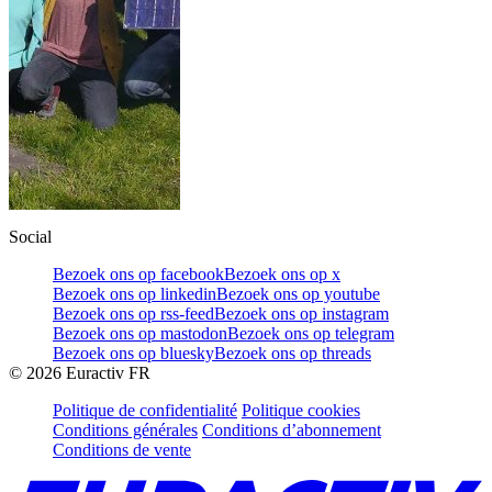
Social
Bezoek ons op facebook
Bezoek ons op x
Bezoek ons op linkedin
Bezoek ons op youtube
Bezoek ons op rss-feed
Bezoek ons op instagram
Bezoek ons op mastodon
Bezoek ons op telegram
Bezoek ons op bluesky
Bezoek ons op threads
©
2026
Euractiv FR
Politique de confidentialité
Politique cookies
Conditions générales
Conditions d’abonnement
Conditions de vente