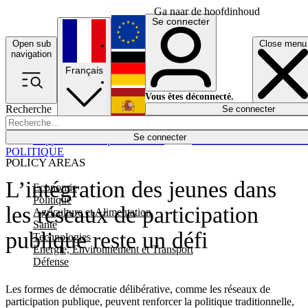
Ga naar de hoofdinhoud
Se connecter
Open sub
Close menu
English
navigation
Français
Deutsch
Vous êtes déconnecté.
Recherche
Se connecter
Español
Lumières éteintes
Se connecter
Rapporteur
Politique
Économie
Newsletters
Evénements
Em
POLITIQUE
POLICY AREAS
L’intégration des jeunes dans
Economie
Politique
les réseaux de participation
Agriculture et Alimentation
Santé
publique reste un défi
Technologies
Energie, Environnement et Transport
Défense
Les formes de démocratie délibérative, comme les réseaux de
participation publique, peuvent renforcer la politique traditionnelle,