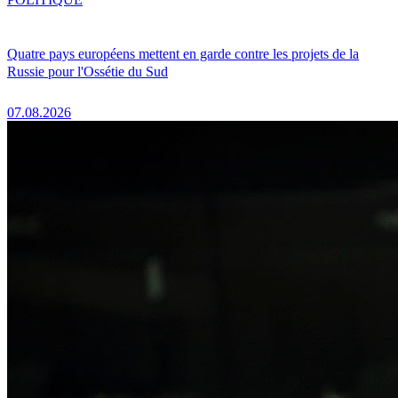
Quatre pays européens mettent en garde contre les projets de la
Russie pour l'Ossétie du Sud
07.08.2026