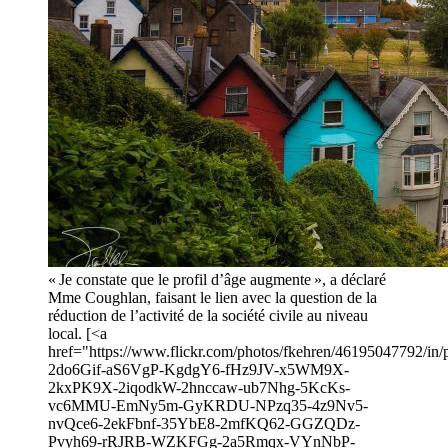
« Je constate que le profil d’âge augmente », a déclaré
Mme Coughlan, faisant le lien avec la question de la
réduction de l’activité de la société civile au niveau
local. [<a
href="https://www.flickr.com/photos/fkehren/46195047792/in/p
2do6Gif-aS6VgP-KgdgY6-fHz9JV-x5WM9X-
2kxPK9X-2iqodkW-2hnccaw-ub7Nhg-5KcKs-
vc6MMU-EmNy5m-GyKRDU-NPzq35-4z9Nv5-
nvQce6-2ekFbnf-35YbE8-2mfKQ62-GGZQDz-
Pvyh69-rRJRB-WZKFGg-2a5Rmqx-VYnNbP-