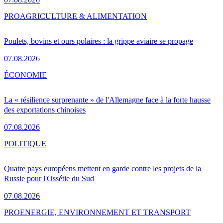
PRO
AGRICULTURE & ALIMENTATION
Poulets, bovins et ours polaires : la grippe aviaire se propage
07.08.2026
ÉCONOMIE
La « résilience surprenante » de l'Allemagne face à la forte hausse
des exportations chinoises
07.08.2026
POLITIQUE
Quatre pays européens mettent en garde contre les projets de la
Russie pour l'Ossétie du Sud
07.08.2026
PRO
ENERGIE, ENVIRONNEMENT ET TRANSPORT