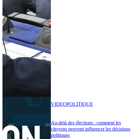
VIDEO
POLITIQUE
Au-delà des élections : comment les
citoyens peuvent influencer les décisions
politiques