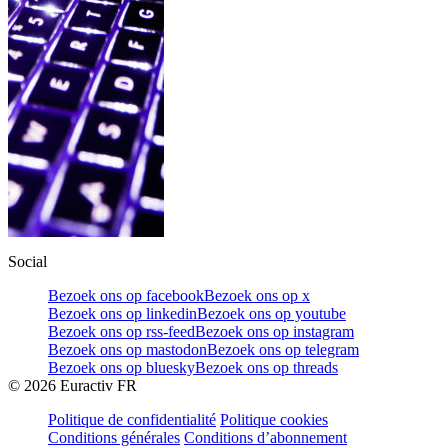
Social
Bezoek ons op facebook
Bezoek ons op x
Bezoek ons op linkedin
Bezoek ons op youtube
Bezoek ons op rss-feed
Bezoek ons op instagram
Bezoek ons op mastodon
Bezoek ons op telegram
Bezoek ons op bluesky
Bezoek ons op threads
©
2026
Euractiv FR
Politique de confidentialité
Politique cookies
Conditions générales
Conditions d’abonnement