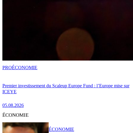
PRO
ÉCONOMIE
Premier investissement du Scaleup Europe Fund : l’Europe mise sur
ICEYE
05.08.2026
ÉCONOMIE
ÉCONOMIE