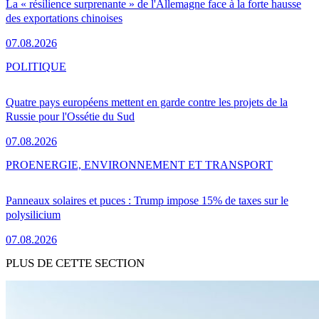
La « résilience surprenante » de l'Allemagne face à la forte hausse
des exportations chinoises
07.08.2026
POLITIQUE
Quatre pays européens mettent en garde contre les projets de la
Russie pour l'Ossétie du Sud
07.08.2026
PRO
ENERGIE, ENVIRONNEMENT ET TRANSPORT
Panneaux solaires et puces : Trump impose 15% de taxes sur le
polysilicium
07.08.2026
PLUS DE CETTE SECTION