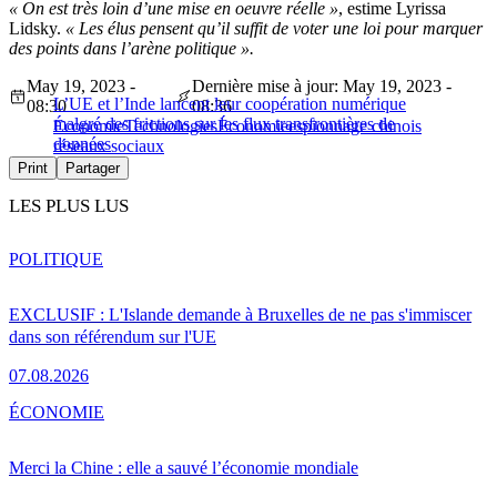
« On est très loin d’une mise en oeuvre réelle »
, estime Lyrissa
Lidsky.
« Les élus pensent qu’il suffit de voter une loi pour marquer
des points dans l’arène politique ».
May 19, 2023 -
Dernière mise à jour: May 19, 2023 -
L’UE et l’Inde lancent leur coopération numérique
08:30
08:36
malgré des frictions sur les flux transfrontières de
Économie
Technologies
Économie
espionnage chinois
données
réseaux sociaux
Print
Partager
LES PLUS LUS
POLITIQUE
EXCLUSIF : L'Islande demande à Bruxelles de ne pas s'immiscer
dans son référendum sur l'UE
07.08.2026
ÉCONOMIE
Merci la Chine : elle a sauvé l’économie mondiale