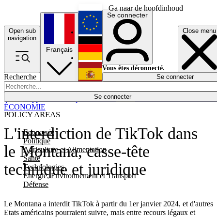
Ga naar de hoofdinhoud
Se connecter
Open sub
Close menu
English
navigation
Français
Deutsch
Vous êtes déconnecté.
Recherche
Se connecter
Español
Lumières éteintes
Se connecter
Rapporteur
Politique
Économie
Newsletters
Evénements
Em
ÉCONOMIE
POLICY AREAS
L'interdiction de TikTok dans
Economie
Politique
le Montana, casse-tête
Agriculture et Alimentation
Santé
technique et juridique
Technologies
Energie, Environnement et Transport
Défense
Le Montana a interdit TikTok à partir du 1er janvier 2024, et d'autres
Etats américains pourraient suivre, mais entre recours légaux et