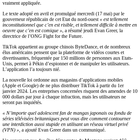
vraiment appliquée.
Le texte adopté en avril et promulgué mercredi (17 mai) par le
gouverneur républicain de cet Etat du nord-ouest
« est tellement
inconstitutionnel que c’en est risible, et tellement difficile à mettre en
oeuvre que c’en est comique »
, a résumé jeudi Evan Greer, la
directrice de l’ONG Fight for the Future.
TikTok appartient au groupe chinois ByteDance, et de nombreux
élus américains pensent que la plateforme de vidéos courtes et
divertissantes, fréquentée par 150 millions de personnes aux Etats-
Unis, permet à Pékin d’espionner et de manipuler les utilisateurs.
L’application l’a toujours nié.
La nouvelle loi ordonne aux magasins d’applications mobiles
(Apple et Google) de ne plus distribuer TikTok à partir du 1er
janvier 2024. Les entreprises concernées risquent des amendes de 10
000 dollars par jour à chaque infraction, mais les utilisateurs ne
seront pas inquiétés.
« N’importe quel adolescent fan de mangas japonais ou fondu de
séries télévisées britanniques peut vous dire comment contourner
une interdiction aussi stupide en utilisant un réseau virtuel privé
(VPN) »,
a ajouté Evan Greer dans un communiqué.