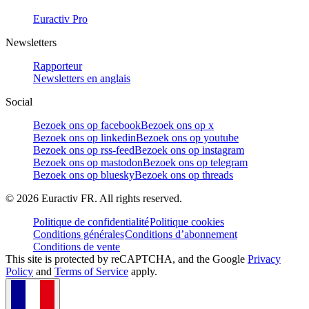
Euractiv Pro
Newsletters
Rapporteur
Newsletters en anglais
Social
Bezoek ons op facebook
Bezoek ons op x
Bezoek ons op linkedin
Bezoek ons op youtube
Bezoek ons op rss-feed
Bezoek ons op instagram
Bezoek ons op mastodon
Bezoek ons op telegram
Bezoek ons op bluesky
Bezoek ons op threads
©
2026
Euractiv FR. All rights reserved.
Politique de confidentialité
Politique cookies
Conditions générales
Conditions d’abonnement
Conditions de vente
This site is protected by reCAPTCHA, and the Google
Privacy
Policy
and
Terms of Service
apply.