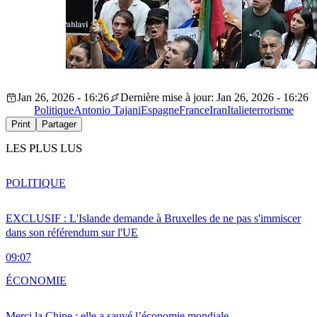
Jan 26, 2026 - 16:26
Dernière mise à jour: Jan 26, 2026 - 16:26
Politique
Antonio Tajani
Espagne
France
Iran
Italie
terrorisme
Print
Partager
LES PLUS LUS
POLITIQUE
EXCLUSIF : L'Islande demande à Bruxelles de ne pas s'immiscer
dans son référendum sur l'UE
09:07
ÉCONOMIE
Merci la Chine : elle a sauvé l’économie mondiale