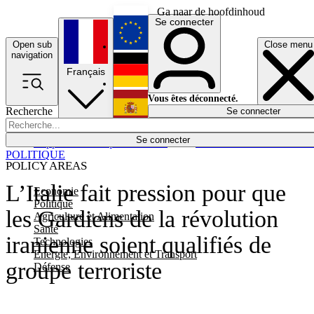
Ga naar de hoofdinhoud
Se connecter
Open sub
Close menu
English
navigation
Français
Deutsch
Vous êtes déconnecté.
Recherche
Se connecter
Español
Lumières éteintes
Se connecter
Rapporteur
Politique
Économie
Newsletters
Evénements
Em
POLITIQUE
POLICY AREAS
L’Italie fait pression pour que
Economie
Politique
les Gardiens de la révolution
Agriculture et Alimentation
Santé
iranienne soient qualifiés de
Technologies
Energie, Environnement et Transport
groupe terroriste
Défense