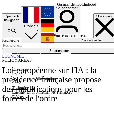
Ga naar de hoofdinhoud
Se connecter
Open sub
Close menu
English
navigation
Français
Deutsch
Vous êtes déconnecté.
Recherche
Se connecter
Español
Lumières éteintes
Se connecter
Rapporteur
Politique
Économie
Newsletters
Evénements
Em
ÉCONOMIE
POLICY AREAS
Loi européenne sur l'IA : la
Economie
Politique
présidence française propose
Agriculture et Alimentation
Santé
des modifications pour les
Technologies
Energie, Environnement et Transport
forces de l'ordre
Défense