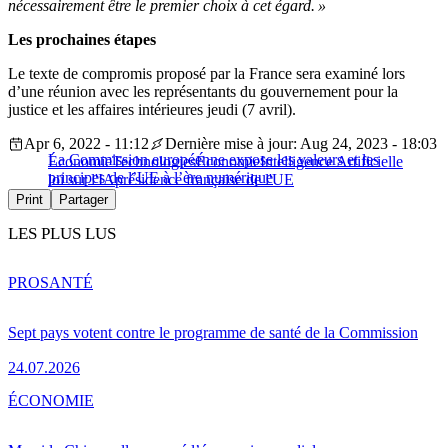
nécessairement être le premier choix à cet égard. »
Les prochaines étapes
Le texte de compromis proposé par la France sera examiné lors
d’une réunion avec les représentants du gouvernement pour la
justice et les affaires intérieures jeudi (7 avril).
Apr 6, 2022 - 11:12
Dernière mise à jour: Aug 24, 2023 - 18:03
La Commission européenne expose les valeurs et les
Économie
Technologies
Économie
Intelligence Artificielle
principes de l’UE à l’ère numérique
loi sur l'IA
présidence française de l'UE
Print
Partager
LES PLUS LUS
PRO
SANTÉ
Sept pays votent contre le programme de santé de la Commission
24.07.2026
ÉCONOMIE