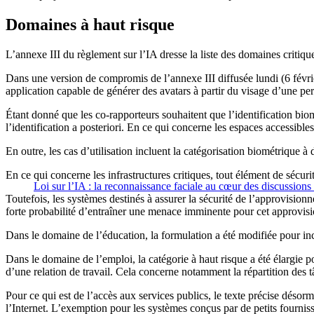
Domaines à haut risque
L’annexe III du règlement sur l’IA dresse la liste des domaines critique
Dans une version de compromis de l’annexe III diffusée lundi (6 févrie
application capable de générer des avatars à partir du visage d’une pe
Étant donné que les co-rapporteurs souhaitent que l’identification biomé
l’identification a posteriori. En ce qui concerne les espaces accessibles a
En outre, les cas d’utilisation incluent la catégorisation biométrique 
En ce qui concerne les infrastructures critiques, tout élément de sécurité 
Loi sur l’IA : la reconnaissance faciale au cœur des discussion
Toutefois, les systèmes destinés à assurer la sécurité de l’approvision
forte probabilité d’entraîner une menace imminente pour cet approvis
Dans le domaine de l’éducation, la formulation a été modifiée pour inc
Dans le domaine de l’emploi, la catégorie à haut risque a été élargie p
d’une relation de travail. Cela concerne notamment la répartition des tâ
Pour ce qui est de l’accès aux services publics, le texte précise désorma
l’Internet. L’exemption pour les systèmes conçus par de petits fourniss