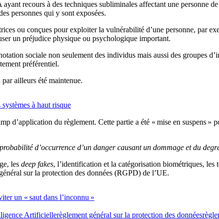
t recours à des techniques subliminales affectant une personne de maniè
 des personnes qui y sont exposées.
trices ou conçues pour exploiter la vulnérabilité d’une personne, par e
user un préjudice physique ou psychologique important.
notation sociale non seulement des individus mais aussi des groupes d’in
tement préférentiel.
 par ailleurs été maintenue.
s systèmes à haut risque
 champ d’application du règlement. Cette partie a été « mise en suspens
 probabilité d’occurrence d’un danger causant un dommage et du degr
age, les
deep fakes
, l’identification et la catégorisation biométriques, le
nt général sur la protection des données (RGPD) de l’UE.
viter un « saut dans l’inconnu »
lligence Artificielle
règlement général sur la protection des données
règle