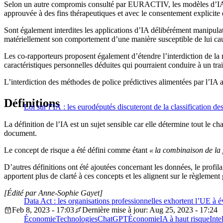
Selon un autre compromis consulté par EURACTIV, les modèles d’IA ayan
approuvée à des fins thérapeutiques et avec le consentement explicite
Sont également interdites les applications d’IA délibérément manipula
matériellement son comportement d’une manière susceptible de lui ca
Les co-rapporteurs proposent également d’étendre l’interdiction de la 
caractéristiques personnelles déduites qui pourraient conduire à un trai
L’interdiction des méthodes de police prédictives alimentées par l’IA a
Définitions
Loi sur l’IA : les eurodéputés discuteront de la classification de
La définition de l’IA est un sujet sensible car elle détermine tout le
document.
Le concept de risque a été défini comme étant
« la combinaison de la
D’autres définitions ont été ajoutées concernant les données, le profil
apportent plus de clarté à ces concepts et les alignent sur le règleme
[Édité par Anne-Sophie Gayet]
Data Act : les organisations professionnelles exhortent l’UE à é
Feb 8, 2023 - 17:03
Dernière mise à jour: Aug 25, 2023 - 17:24
Économie
Technologies
ChatGPT
Économie
IA à haut risque
Inte