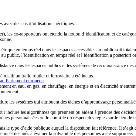
s avec des cas d’utilisation spécifiques.
r), les co-rapporteurs ont étendu la notion d’identification et de catég
rsonne.
trique en temps réel dans les espaces accessibles au public soit totalement
u public, l’identification en temps réel et l’identification a posteriori ont
à distance dans les espaces publics et les systèmes de reconnaissance des
relatif au trafic routier et ferroviaire a été inclus.
s au Parlement européen
nement en eau, en gaz, en chauffage, en énergie et en électricité n’entren
ionnement.
lure les systèmes qui attribuent des tâches d’apprentissage personnalis
our inclure les algorithmes qui prennent ou aident à prendre des décisions
ches personnalisées ou le contrôle du respect des règles sur le lieu de tr
is le type d’aide publique auquel la disposition fait référence. Il s’agit 
eurs et destinés à évaluer la solvabilité des personnes a été supprimée.