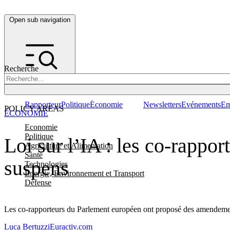
Open sub navigation
Recherche
Rapporteur
Politique
Économie
Newsletters
Evénements
Em
POLICY AREAS
ÉCONOMIE
Economie
Politique
Loi sur l’IA : les co-rappor
Agriculture et Alimentation
Santé
suspens
Technologies
Energie, Environnement et Transport
Défense
Les co-rapporteurs du Parlement européen ont proposé des amendements de
Luca Bertuzzi
Euractiv.com