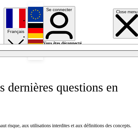
Se connecter
Close menu
English
Français
Deutsch
Vous êtes déconnecté.
Se connecter
Español
Lumières éteintes
es dernières questions en
t risque, aux utilisations interdites et aux définitions des concepts.