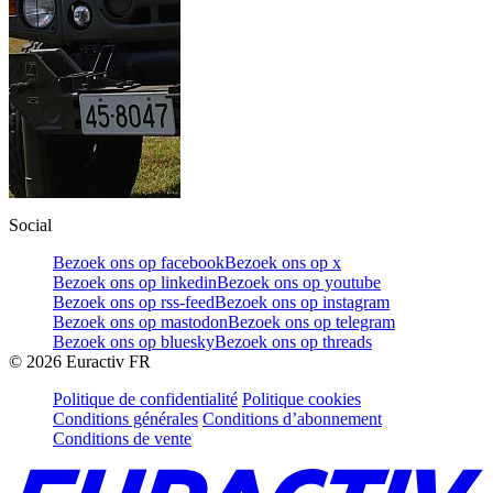
Social
Bezoek ons op facebook
Bezoek ons op x
Bezoek ons op linkedin
Bezoek ons op youtube
Bezoek ons op rss-feed
Bezoek ons op instagram
Bezoek ons op mastodon
Bezoek ons op telegram
Bezoek ons op bluesky
Bezoek ons op threads
©
2026
Euractiv FR
Politique de confidentialité
Politique cookies
Conditions générales
Conditions d’abonnement
Conditions de vente