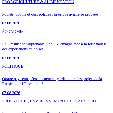
PRO
AGRICULTURE & ALIMENTATION
Poulets, bovins et ours polaires : la grippe aviaire se propage
07.08.2026
ÉCONOMIE
La « résilience surprenante » de l'Allemagne face à la forte hausse
des exportations chinoises
07.08.2026
POLITIQUE
Quatre pays européens mettent en garde contre les projets de la
Russie pour l'Ossétie du Sud
07.08.2026
PRO
ENERGIE, ENVIRONNEMENT ET TRANSPORT