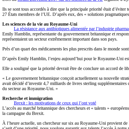
Ils se sont tous accordés à dire que la principale priorité était d’évi
27 États membres de l’UE. D’après eux, des « solutions pragmatiques »
Les sciences de la vie au Royaume-Uni
La résistance aux antibiotiques alimentée par l’industrie pharm
Emily Hamblin, représentante du gouvernement britannique et responsab
représentaient un secteur extrêmement important dans son pays.
Près d’un quart des médicaments les plus prescrits dans le monde sont
D’après Emily Hamblin, l’enjeu aujourd’hui pour le Royaume-Uni est de
Elle a souligné que la priorité devrait être de conclure un accord de l
« Le gouvernement britannique conçoit actuellement sa nouvelle stratégi
avait décidé d’investir 4,7 milliards de livres sterling supplémentaire
du secteur au Royaume-Uni. »
Recherche et immigration
Brexit : les motivations de ceux qui l’ont voté
L’accès au marché britannique des chercheurs et « talents » européens 
la campagne du Brexit.
À l’heure actuelle, un chercheur sur six au Royaume-Uni provient de l’
s’agit d’une priorité, nous voulons garantir aux talents l’accès à not