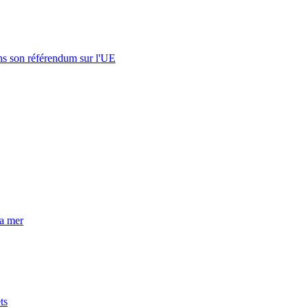
s son référendum sur l'UE
la mer
ts