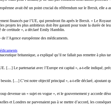
opéenne avait été un point crucial du référendum sur le Brexit, elle a au
ment financés par l’UE, qui prendront fin après le Brexit. « Le Royaum
 projets les plus ambitieux doit être garanti pour toute la durée de leu
é de certitude », a déclaré Emily Hamblin.
te » de l’Agence européenne des médicaments.
médicaments
aceutique britannique, a expliqué qu’il ne fallait pas remettre à plus ta
[…] Le partenariat avec l’Europe est capital », a-t-elle indiqué, préci
besoin. […] C’est notre objectif principal », a-t-elle déclaré, ajoutant 
t à coup devenue un « sujet en vogue », et le gouvernement y accorde dé
elles et Londres ne parvenaient pas à se mettre d’accord, les conséquenc