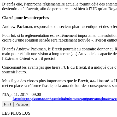
D’après elle, l’approche réglementaire actuelle fournit déjà des entente
deviendront à l’avenir, afin de permettre aussi bien à l’UE qu’au Roya
Clarté pour les entreprises
Andrew Packman, responsable du secteur pharmaceutique et des sciences
Pour lui, si la réglementation est extrêmement importante, une soluti
croire qu’une solution sensée sera rapidement trouvée », s’est-il entho
D’après Andrew Packman, le Brexit pourrait au contraire donner au Roy
main pour établir une vision à long terme […] Au vu de la capacité de
l’Extrême-Orient », a-t-il précisé.
Concernant les avantages que tirera l’UE du Brexit, il a indiqué que 
soutenir l’euro.
Mais il y a des choses plus importantes que le Brexit, a-t-il insisté.
met en place sa réforme fiscale, cela aura de lourdes conséquences sur
Apr 11, 2017 - 09:00
Le secteur pharmaceutique britannique se prépare aux boulever
Santé
agence européenne des médicaments
entreprises pharmace
Print
Partager
LES PLUS LUS