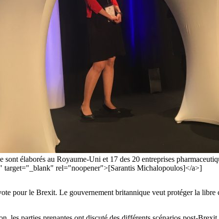
e sont élaborés au Royaume-Uni et 17 des 20 entreprises pharmaceutique
/" target="_blank" rel="noopener">[Sarantis Michalopoulos]</a>]
vote pour le Brexit. Le gouvernement britannique veut protéger la libre 
, les parties prenantes ont discuté des différents scénarios post-Brexit et