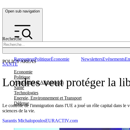
Open sub navigation
Recherche
Rapporteur
Politique
Économie
Newsletters
Evénements
Em
POLICY AREAS
SANTÉ
Economie
Politique
Londres veut protéger la li
Agriculture et Alimentation
Santé
Technologies
Energie, Environnement et Transport
Défense
Le contrôle de l'immigration dans l'UE a joué un rôle capital dans le 
sciences de la vie.
Sarantis Michalopoulos
EURACTIV.com