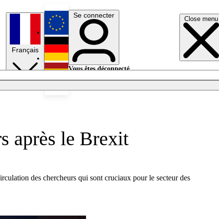
Se connecter
Close menu
English
Français
Deutsch
Vous êtes déconnecté.
Se connecter
Español
Lumières éteintes
s après le Brexit
irculation des chercheurs qui sont cruciaux pour le secteur des