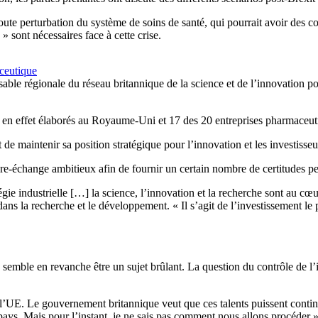
ter toute perturbation du système de soins de santé, qui pourrait avoir de
 sont nécessaires face à cette crise.
aceutique
le régionale du réseau britannique de la science et de l’innovation pou
 en effet élaborés au Royaume-Uni et 17 des 20 entreprises pharmaceutiq
 maintenir sa position stratégique pour l’innovation et les investisseu
ibre-échange ambitieux afin de fournir un certain nombre de certitudes p
e industrielle […] la science, l’innovation et la recherche sont au cœur
s dans la recherche et le développement. « Il s’agit de l’investissement 
semble en revanche être un sujet brûlant. La question du contrôle de l’
UE. Le gouvernement britannique veut que ces talents puissent continuer
re pays. Mais pour l’instant, je ne sais pas comment nous allons procéder