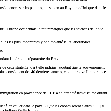
s conséquences sur les patients, aussi bien au Royaume-Uni que dans les
r l’Europe occidentale, a fait remarquer que les sciences de la vie
ues les plus importantes y ont implanté leurs laboratoires.
rs.
endant la période préparatoire du Brexit.
 de cette stratégie », a-t-elle indiqué, ajoutant que le gouvernement
le plus conséquent des 40 dernières années, ce qui prouve l’importance
immigration en provenance de l’UE a en effet été très discutée durant
 à travailler dans le pays. « Que les choses soient claires : […] il
 », a indiqué Emily Hamblin.