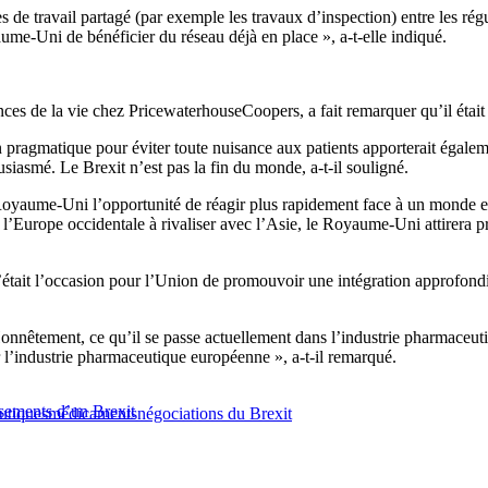
s de travail partagé (par exemple les travaux d’inspection) entre les rég
ume-Uni de bénéficier du réseau déjà en place », a-t-elle indiqué.
 de la vie chez PricewaterhouseCoopers, a fait remarquer qu’il était im
on pragmatique pour éviter toute nuisance aux patients apporterait égal
usiasmé. Le Brexit n’est pas la fin du monde, a-t-il souligné.
aume-Uni l’opportunité de réagir plus rapidement face à un monde en pe
 l’Europe occidentale à rivaliser avec l’Asie, le Royaume-Uni attirera 
c’était l’occasion pour l’Union de promouvoir une intégration approfond
 « Honnêtement, ce qu’il se passe actuellement dans l’industrie pharmac
 l’industrie pharmaceutique européenne », a-t-il remarqué.
sements d’un Brexit
utiques
médicaments
négociations du Brexit