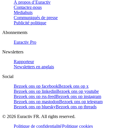
À propos d’Euractiv
Contactez-nous
Mediahuis
Communiqués de presse
Publicité politique
Abonnements
Euractiv Pro
Newsletters
Rapporteur
Newsletters en anglais
Social
Bezoek ons op facebook
Bezoek ons op x
Bezoek ons op linkedin
Bezoek ons op youtube
Bezoek ons op rss-feed
Bezoek ons op instagram
Bezoek ons op mastodon
Bezoek ons op telegram
Bezoek ons op bluesky
Bezoek ons op threads
©
2026
Euractiv FR. All rights reserved.
Politique de confidentialité
Politique cookies