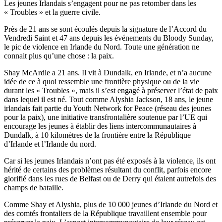
Les jeunes Irlandais s’engagent pour ne pas retomber dans les
« Troubles » et la guerre civile.
Près de 21 ans se sont écoulés depuis la signature de l’Accord du
Vendredi Saint et 47 ans depuis les événements du Bloody Sunday,
le pic de violence en Irlande du Nord. Toute une génération ne
connait plus qu’une chose : la paix.
Shay McArdle a 21 ans. Il vit à Dundalk, en Irlande, et n’a aucune
idée de ce à quoi ressemble une frontière physique ou de la vie
durant les « Troubles », mais il s’est engagé à préserver l’état de paix
dans lequel il est né. Tout comme Alyshia Jackson, 18 ans, le jeune
irlandais fait partie du Youth Network for Peace (réseau des jeunes
pour la paix), une initiative transfrontalière soutenue par l’UE qui
encourage les jeunes à établir des liens intercommunautaires à
Dundalk, à 10 kilomètres de la frontière entre la République
d’Irlande et l’Irlande du nord.
Car si les jeunes Irlandais n’ont pas été exposés à la violence, ils ont
hérité de certains des problèmes résultant du conflit, parfois encore
glorifié dans les rues de Belfast ou de Derry qui étaient autrefois des
champs de bataille.
Comme Shay et Alyshia, plus de 10 000 jeunes d’Irlande du Nord et
des comtés frontaliers de la République travaillent ensemble pour