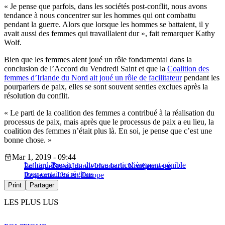
« Je pense que parfois, dans les sociétés post-conflit, nous avons
tendance à nous concentrer sur les hommes qui ont combattu
pendant la guerre. Alors que lorsque les hommes se battaient, il y
avait aussi des femmes qui travaillaient dur », fait remarquer Kathy
Wolf.
Bien que les femmes aient joué un rôle fondamental dans la
conclusion de l’Accord du Vendredi Saint et que la
Coalition des
femmes d’Irlande du Nord ait joué un rôle de facilitateur
pendant les
pourparlers de paix, elles se sont souvent senties exclues après la
résolution du conflit.
« Le parti de la coalition des femmes a contribué à la réalisation du
processus de paix, mais après que le processus de paix a eu lieu, la
coalition des femmes n’était plus là. En soi, je pense que c’est une
bonne chose. »
Mar 1, 2019 - 09:44
Le hard Brexit, un divorce particulièrement pénible
Politique
Brexit
Irlande
Irlande du Nord
jeunesse
pour certaines régions
Royaume-Uni en Europe
Print
Partager
LES PLUS LUS