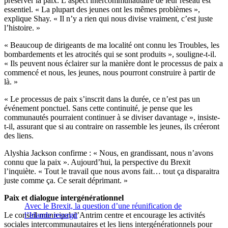
préserver la paix. L’aspect intercommunautaire de leur réseau est
essentiel. « La plupart des jeunes ont les mêmes problèmes »,
explique Shay. « Il n’y a rien qui nous divise vraiment, c’est juste
l’histoire. »
« Beaucoup de dirigeants de ma localité ont connu les Troubles, les
bombardements et les atrocités qui se sont produits », souligne-t-il.
« Ils peuvent nous éclairer sur la manière dont le processus de paix a
commencé et nous, les jeunes, nous pourront construire à partir de
là. »
« Le processus de paix s’inscrit dans la durée, ce n’est pas un
événement ponctuel. Sans cette continuité, je pense que les
communautés pourraient continuer à se diviser davantage », insiste-
t-il, assurant que si au contraire on rassemble les jeunes, ils créeront
des liens.
Alyshia Jackson confirme : « Nous, en grandissant, nous n’avons
connu que la paix ». Aujourd’hui, la perspective du Brexit
l’inquiète. « Tout le travail que nous avons fait… tout ça disparaitra
juste comme ça. Ce serait déprimant. »
Paix et dialogue intergénérationnel
Avec le Brexit, la question d’une réunification de
Le conseil municipal d’Antrim centre et encourage les activités
l’Irlande resurgit
sociales intercommunautaires et les liens intergénérationnels pour