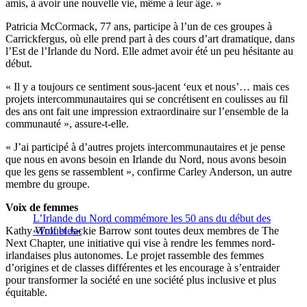
amis, à avoir une nouvelle vie, même à leur âge. »
Patricia McCormack, 77 ans, participe à l’un de ces groupes à
Carrickfergus, où elle prend part à des cours d’art dramatique, dans
l’Est de l’Irlande du Nord. Elle admet avoir été un peu hésitante au
début.
« Il y a toujours ce sentiment sous-jacent ‘eux et nous’… mais ces
projets intercommunautaires qui se concrétisent en coulisses au fil
des ans ont fait une impression extraordinaire sur l’ensemble de la
communauté », assure-t-elle.
« J’ai participé à d’autres projets intercommunautaires et je pense
que nous en avons besoin en Irlande du Nord, nous avons besoin
que les gens se rassemblent », confirme Carley Anderson, un autre
membre du groupe.
Voix de femmes
L’Irlande du Nord commémore les 50 ans du début des
Kathy Wolf et Jackie Barrow sont toutes deux membres de The
«Troubles»
Next Chapter, une initiative qui vise à rendre les femmes nord-
irlandaises plus autonomes. Le projet rassemble des femmes
d’origines et de classes différentes et les encourage à s’entraider
pour transformer la société en une société plus inclusive et plus
équitable.