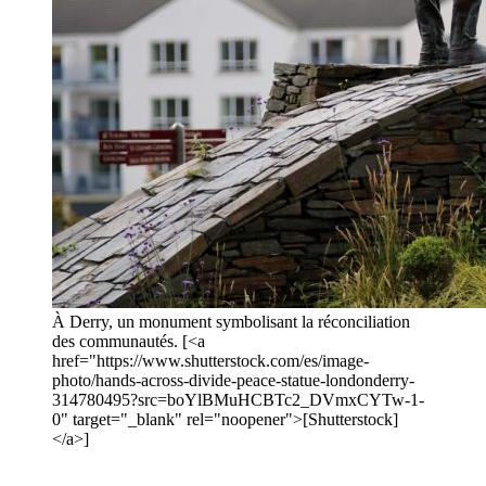
À Derry, un monument symbolisant la réconciliation
des communautés. [<a
href="https://www.shutterstock.com/es/image-
photo/hands-across-divide-peace-statue-londonderry-
314780495?src=boYlBMuHCBTc2_DVmxCYTw-1-
0" target="_blank" rel="noopener">[Shutterstock]
</a>]