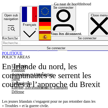
Ga naar de hoofdinhoud
Se connecter
Open sub
Close menu
English
navigation
Français
Deutsch
Vous êtes déconnecté.
Recherche
Se connecter
Español
Lumières éteintes
Se connecter
Rapporteur
Politique
Économie
Newsletters
Evénements
Em
POLITIQUE
POLICY AREAS
En Irlande du nord, les
Economie
Politique
communautés se serrent les
Agriculture et Alimentation
Santé
coudes à l’approche du Brexit
Technologies
Energie, Environnement et Transport
Défense
Les jeunes Irlandais s’engagent pour ne pas retomber dans les
« Troubles » et la guerre civile.