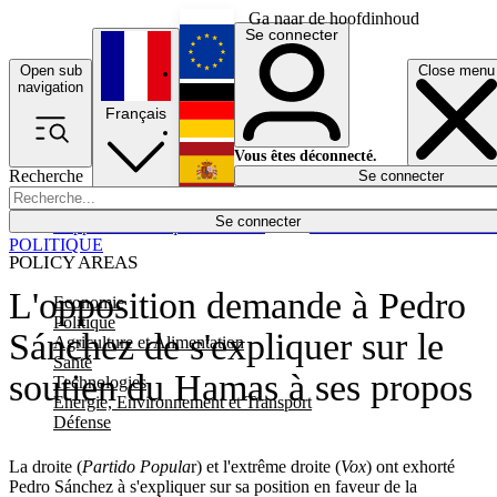
Ga naar de hoofdinhoud
Se connecter
Open sub
Close menu
English
navigation
Français
Deutsch
Vous êtes déconnecté.
Recherche
Se connecter
Español
Lumières éteintes
Se connecter
Rapporteur
Politique
Économie
Newsletters
Evénements
Em
POLITIQUE
POLICY AREAS
L'opposition demande à Pedro
Economie
Politique
Sánchez de s'expliquer sur le
Agriculture et Alimentation
Santé
soutien du Hamas à ses propos
Technologies
Energie, Environnement et Transport
Défense
La droite (
Partido Popula
r) et l'extrême droite (
Vox
) ont exhorté
Pedro Sánchez à s'expliquer sur sa position en faveur de la