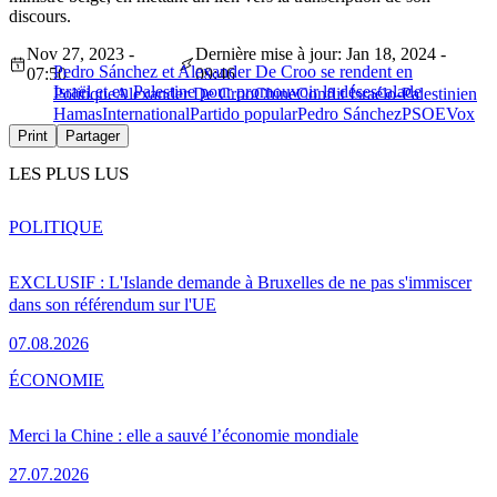
discours.
Nov 27, 2023 -
Dernière mise à jour: Jan 18, 2024 -
Pedro Sánchez et Alexander De Croo se rendent en
07:50
09:46
Israël et en Palestine pour promouvoir la désescalade
Politique
Alexander De Croo
Chine
Conflit Israélo-Palestinien
Hamas
International
Partido popular
Pedro Sánchez
PSOE
Vox
Print
Partager
LES PLUS LUS
POLITIQUE
EXCLUSIF : L'Islande demande à Bruxelles de ne pas s'immiscer
dans son référendum sur l'UE
07.08.2026
ÉCONOMIE
Merci la Chine : elle a sauvé l’économie mondiale
27.07.2026