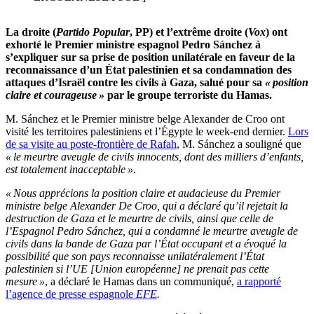
La droite (
Partido Popular
, PP) et l’extrême droite (
Vox
) ont
exhorté le Premier ministre espagnol Pedro Sánchez à
s’expliquer sur sa prise de position unilatérale en faveur de la
reconnaissance d’un État palestinien et sa condamnation des
attaques d’Israël contre les civils à Gaza, salué pour sa
« position
claire et courageuse »
par le groupe terroriste du Hamas.
M. Sánchez et le Premier ministre belge Alexander de Croo ont
visité les territoires palestiniens et l’Égypte le week-end dernier.
Lors
de sa visite au poste-frontière de Rafah
, M. Sánchez a souligné que
« le meurtre aveugle de civils innocents, dont des milliers d’enfants,
est totalement inacceptable »
.
« Nous apprécions la position claire et audacieuse du Premier
ministre belge Alexander De Croo, qui a déclaré qu’il rejetait la
destruction de Gaza et le meurtre de civils, ainsi que celle de
l’Espagnol Pedro Sánchez, qui a condamné le meurtre aveugle de
civils dans la bande de Gaza par l’État occupant et a évoqué la
possibilité que son pays reconnaisse unilatéralement l’État
palestinien si l’UE [Union européenne] ne prenait pas cette
mesure »
, a déclaré le Hamas dans un communiqué,
a rapporté
l’agence de presse espagnole
EFE
.