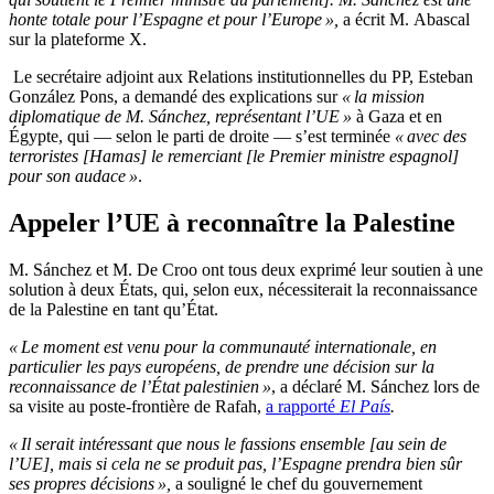
honte totale pour l’Espagne et pour l’Europe »,
a écrit M. Abascal
sur la plateforme X.
Le secrétaire adjoint aux Relations institutionnelles du PP, Esteban
González Pons, a demandé des explications sur
« la mission
diplomatique de M. Sánchez, représentant l’UE »
à Gaza et en
Égypte, qui — selon le parti de droite — s’est terminée
« avec des
terroristes [Hamas] le remerciant [le Premier ministre espagnol]
pour son audace »
.
Appeler l’UE à reconnaître la Palestine
M. Sánchez et M. De Croo ont tous deux exprimé leur soutien à une
solution à deux États, qui, selon eux, nécessiterait la reconnaissance
de la Palestine en tant qu’État.
« Le moment est venu pour la communauté internationale, en
particulier les pays européens, de prendre une décision sur la
reconnaissance de l’État palestinien »
, a déclaré M. Sánchez lors de
sa visite au poste-frontière de Rafah,
a rapporté
El País
.
« Il serait intéressant que nous le fassions ensemble [au sein de
l’UE], mais si cela ne se produit pas, l’Espagne prendra bien sûr
ses propres décisions »,
a souligné le chef du gouvernement