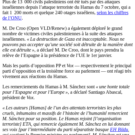
Plus de 13 000 civils palestiniens ont été tués par des attaques
israéliennes depuis l’attaque terroriste du Hamas du 7 octobre, qui a
fait 1 200 morts et quelque 240 otages israéliens,
selon les chiffres
de l’ONU
.
M. De Croo (Open VLD/Renew) a également déploré le grand
nombre de victimes civiles palestiniennes à la suite des attaques
israéliennes.
« La destruction de Gaza est inacceptable. Nous ne
pouvons pas accepter qu’une société soit détruite de la manière dont
elle est détruite »
, a déclaré M. De Croo, dont le pays prendra la
relève de l’Espagne à la présidence de l’UE le 1er janvier.
Mais les partis d’opposition PP et
Vox
— respectivement le principal
parti d’opposition et la troisième force au parlement — ont réagi très
vivement aux réactions du Hamas.
Les remerciements du Hamas à M. Sánchez sont
« une honte totale
pour l’Espagne et pour l’Europe »
, a déclaré Santiago Abascal,
président de
Vox
.
« Les auteurs [Hamas] de l’un des attentats terroristes les plus
cruels, inhumains et massifs de l’histoire de l’humanité remercient
M. Sánchez pour sa position. Le Hamas rejoint [l’organisation
terroriste] ETA, qui remercie également M. Sánchez en lui donnant
ses voix [par l’intermédiaire du parti séparatiste basque
EH Bildu
,
qui soutient le Premier ministre au parlement]. M. Sánchez est une