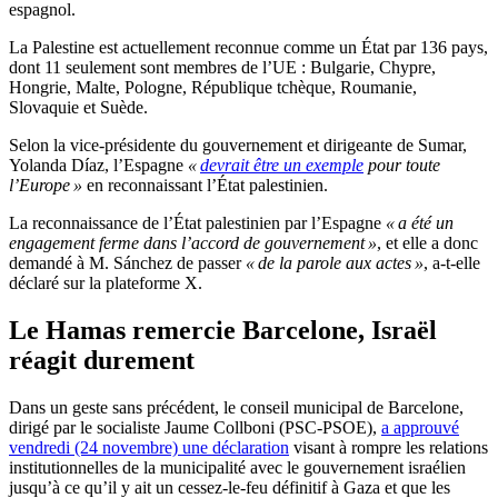
espagnol.
La Palestine est actuellement reconnue comme un État par 136 pays,
dont 11 seulement sont membres de l’UE : Bulgarie, Chypre,
Hongrie, Malte, Pologne, République tchèque, Roumanie,
Slovaquie et Suède.
Selon la vice-présidente du gouvernement et dirigeante de Sumar,
Yolanda Díaz, l’Espagne
«
devrait être un exemple
pour toute
l’Europe »
en reconnaissant l’État palestinien.
La reconnaissance de l’État palestinien par l’Espagne
« a été un
engagement ferme dans l’accord de gouvernement »
, et elle a donc
demandé à M. Sánchez de passer
« de la parole aux actes »
, a-t-elle
déclaré sur la plateforme X.
Le Hamas remercie Barcelone, Israël
réagit durement
Dans un geste sans précédent, le conseil municipal de Barcelone,
dirigé par le socialiste Jaume Collboni (PSC-PSOE),
a approuvé
vendredi (24 novembre) une déclaration
visant à rompre les relations
institutionnelles de la municipalité avec le gouvernement israélien
jusqu’à ce qu’il y ait un cessez-le-feu définitif à Gaza et que les