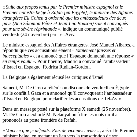
« Suite aux propos tenus par le Premier ministre espagnol et le
Premier ministre belge à Rafah [en Égypte], le ministre des Affaires
étrangères Eli Cohen a ordonné que les ambassadeurs des deux
pays (Ana Sálomon Pérez et Jean-Luc Bodson) soient convoqués
pour une sévère réprimande »
, indique un communiqué publié
vendredi (24 novembre) par Tel-Aviv.
Le ministre espagnol des Affaires étrangères, José Manuel Albares, a
répondu que ces accusations étaient
« totalement fausses et
inacceptables »
et a annoncé que l’Espagne donnerait une réponse
«
en temps voulu »
. Pour l’heure, Madrid a convoqué l’ambassadeur
d’Israël en Espagne, Rodrica Radian-Gordon.
La Belgique a également récusé les critiques d’Israël.
Samedi, M. De Croo a réitéré son discours de vendredi en Égypte
sur le conflit à Gaza et a annoncé qu’il convoquerait l’ambassadeur
d’Israël en Belgique pour clarifier les accusations de Tel-Aviv.
Dans un message posté sur la plateforme X samedi (25 novembre),
M. De Croo a exhorté M. Netanyahou à lire les mots qu’il a
prononcés au poste frontière de Rafah.
« Voici ce que je défends. Plus de victimes civiles »
, a écrit le Premier
ministre belge, en mettant un lien vers la transcription de son