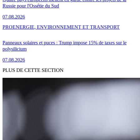
Russie pour l'Ossétie du Sud
07.08.2026
PRO
ENERGIE, ENVIRONNEMENT ET TRANSPORT
Panneaux solaires et puces : Trump impose 15% de taxes sur le
polysilicium
07.08.2026
PLUS DE CETTE SECTION