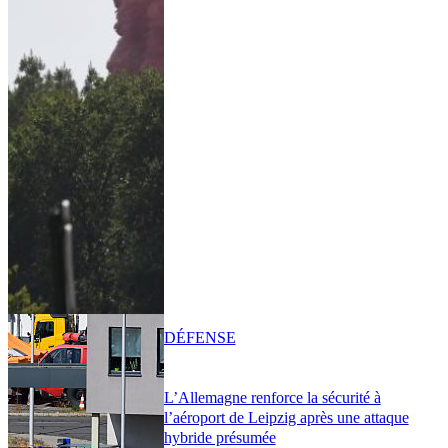
DÉFENSE
L’Allemagne renforce la sécurité à
l’aéroport de Leipzig après une attaque
hybride présumée