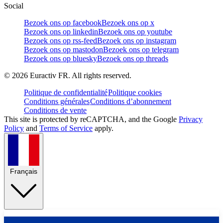
Social
Bezoek ons op facebook
Bezoek ons op x
Bezoek ons op linkedin
Bezoek ons op youtube
Bezoek ons op rss-feed
Bezoek ons op instagram
Bezoek ons op mastodon
Bezoek ons op telegram
Bezoek ons op bluesky
Bezoek ons op threads
©
2026
Euractiv FR. All rights reserved.
Politique de confidentialité
Politique cookies
Conditions générales
Conditions d’abonnement
Conditions de vente
This site is protected by reCAPTCHA, and the Google
Privacy
Policy
and
Terms of Service
apply.
Français