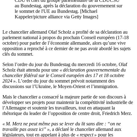
CDU et chef du groupe parlementaire de la CDUCSU
au Bundestag, après la déclaration du gouvernement sur
le sommet de l'UE au Bundestag. [Michael
Kappeler/picture alliance via Getty Images]
Le chancelier allemand Olaf Scholz a profité de sa déclaration au
parlement national à propos du prochain Conseil européen (17-18
octobre) pour parler de l’économie allemande, alors qu’une vive
opposition a reproché à ce dernier de ne pas avoir abordé les sujets
clés du sommet.
Selon l’ordre du jour du Bundestag du mercredi 16 octobre, Olaf
Scholz était attendu pour une
« déclaration gouvernementale du
chancelier fédéral sur le Conseil européen des 17 et 18 octobre
2024 »
. L’ordre du jour du sommet prévoit notamment des
discussions sur l’Ukraine, le Moyen-Orient et l’immigration.
Mais le chancelier a consacré la majeure partie de son discours à
développer ses projets pour maintenir la compétitivité industrielle de
l’Allemagne et soutenir les travailleurs, tout en attaquant la
rhétorique du leader de l’opposition de centre droit, Friedrich Merz.
« M. Merz ne peut même pas se lever du lit sans dire : “on ne
travaille pas assez ici” »
, a déclaré le chancelier allemand aux
législateurs, tout en appelant à plus de
« respect »
pour les