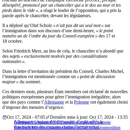
désespéré, prononcé par un chancelier qui a le dos au mur et les
pieds dans le vide »
, a réagi le leader de l’opposition, qui a pris la
parole après le chancelier, devant les législateurs.
Il a déploré qu’Olaf Scholz
« n’ait pas dit un seul mot »
sur
l’immigration dans son discours d’une demi-heure,
« le point
numéro un de l’ordre du jour du Conseil européen »
des 17 et
18 octobre.
Selon Friedrich Merz, au lieu de cela, le chancelier n’a abordé que
des sujets
« exclusivement motivés par des considérations
nationales ».
Dans la lettre d’invitation du président du Conseil, Charles Michel,
l’immigration est mentionnée comme un
« point de discussion
majeur »
du sommet.
Ces derniers mois, plusieurs États membres ont réclamé de nouvelles
politiques européennes pour gérer l’immigration irrégulière, alors
que des pays comme l’
Allemagne
et la
Pologne
ont également choisi
d’imposer des mesures d’urgence.
Oct 17, 2024 - 07:05
Dernière mise à jour: Oct 17, 2024 - 13:35
Allemagne : baisse des demandes d’asile après le
Politique
Allemagne
CDU
Conseil européen
Économie
durcissement des mesures contre l’immigration
Friedrich Merz
Immigration
Industrie
Olaf Scholz
opposition