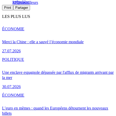
irrégulière
SPD
travailleurs
Print
Partager
LES PLUS LUS
ÉCONOMIE
Merci la Chine : elle a sauvé l’économie mondiale
27.07.2026
POLITIQUE
Une enclave espagnole dépassée par l'afflux de migrants arrivant par
la mer
30.07.2026
ÉCONOMIE
L’euro en mèmes : quand les Européens détournent les nouveaux
billets