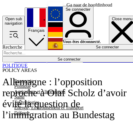
Ga naar de hoofdinhoud
Se connecter
Open sub
Close menu
English
navigation
Français
Deutsch
Vous êtes déconnecté.
Recherche
Se connecter
Español
Lumières éteintes
Se connecter
Rapporteur
Politique
Économie
Newsletters
Evénements
Em
POLITIQUE
POLICY AREAS
Allemagne : l’opposition
Economie
Politique
reproche à Olaf Scholz d’avoir
Agriculture et Alimentation
Santé
évité la question de
Technologies
Energie, Environnement et Transport
l’immigration au Bundestag
Défense