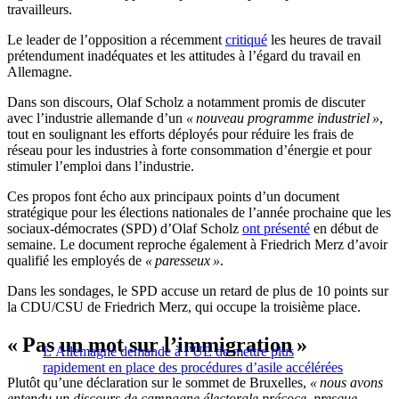
travailleurs.
Le leader de l’opposition a récemment
critiqué
les heures de travail
prétendument inadéquates et les attitudes à l’égard du travail en
Allemagne.
Dans son discours, Olaf Scholz a notamment promis de discuter
avec l’industrie allemande d’un
« nouveau programme industriel »
,
tout en soulignant les efforts déployés pour réduire les frais de
réseau pour les industries à forte consommation d’énergie et pour
stimuler l’emploi dans l’industrie.
Ces propos font écho aux principaux points d’un document
stratégique pour les élections nationales de l’année prochaine que les
sociaux-démocrates (SPD) d’Olaf Scholz
ont présenté
en début de
semaine. Le document reproche également à Friedrich Merz d’avoir
qualifié les employés de
« paresseux »
.
Dans les sondages, le SPD accuse un retard de plus de 10 points sur
la CDU/CSU de Friedrich Merz, qui occupe la troisième place.
« Pas un mot sur l’immigration »
L’Allemagne demande à l’UE de mettre plus
rapidement en place des procédures d’asile accélérées
Plutôt qu’une déclaration sur le sommet de Bruxelles,
« nous avons
entendu un discours de campagne électorale précoce, presque