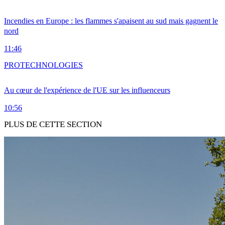
Incendies en Europe : les flammes s'apaisent au sud mais gagnent le
nord
11:46
PRO
TECHNOLOGIES
Au cœur de l'expérience de l'UE sur les influenceurs
10:56
PLUS DE CETTE SECTION