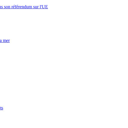
s son référendum sur l'UE
la mer
ts