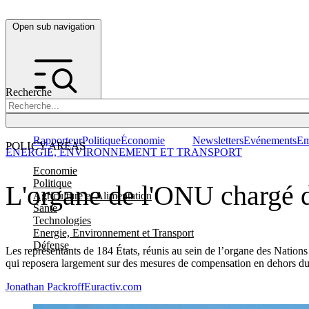
Open sub navigation
Recherche
Rapporteur
Politique
Économie
Newsletters
Evénements
Em
POLICY AREAS
ENERGIE, ENVIRONNEMENT ET TRANSPORT
Economie
Politique
L'organe de l'ONU chargé de
Agriculture et Alimentation
Santé
Technologies
Energie, Environnement et Transport
Défense
Les représentants de 184 États, réunis au sein de l’organe des Nations 
qui reposera largement sur des mesures de compensation en dehors du
Jonathan Packroff
Euractiv.com