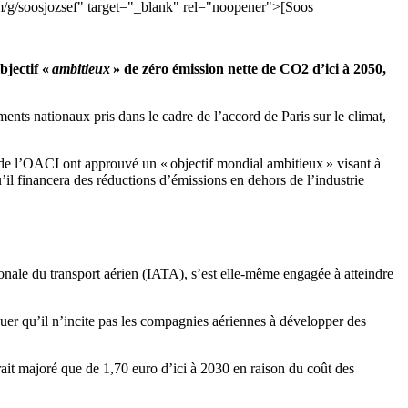
com/g/soosjozsef" target="_blank" rel="noopener">[Soos
bjectif «
ambitieux
» de zéro émission nette de CO2 d’ici à 2050,
ments nationaux pris dans le cadre de l’accord de Paris sur le climat,
 de l’OACI ont approuvé un « objectif mondial ambitieux » visant à
’il financera des réductions d’émissions en dehors de l’industrie
tionale du transport aérien (IATA), s’est elle-même engagée à atteindre
rquer qu’il n’incite pas les compagnies aériennes à développer des
it majoré que de 1,70 euro d’ici à 2030 en raison du coût des