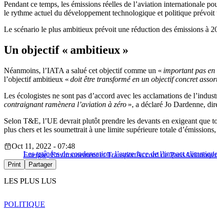
Pendant ce temps, les émissions réelles de l’aviation internationale 
le rythme actuel du développement technologique et politique prévo
Le scénario le plus ambitieux prévoit une réduction des émissions à 20
Un objectif « ambitieux »
Néanmoins, l’IATA a salué cet objectif comme un «
important pas en
l’objectif ambitieux «
doit être transformé en un objectif concret assor
Les écologistes ne sont pas d’accord avec les acclamations de l’indus
contraignant ramènera l’aviation à zéro
», a déclaré Jo Dardenne, dir
Selon T&E, l’UE devrait plutôt prendre les devants en exigeant que to
plus chers et les soumettrait à une limite supérieure totale d’émission
Oct 11, 2022 - 07:48
Les traînées de condensation, l’autre face de l’impact climatique
Energie, Environnement et Transport
Accord de Paris
Aviation
é
Print
Partager
LES PLUS LUS
POLITIQUE