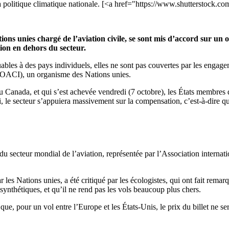
la politique climatique nationale. [<a href="https://www.shutterstock.
ons unies chargé de l’aviation civile, se sont mis d’accord sur un o
ion en dehors du secteur.
uables à des pays individuels, elles ne sont pas couvertes par les engage
e (OACI), un organisme des Nations unies.
u Canada, et qui s’est achevée vendredi (7 octobre), les États membres
i, le secteur s’appuiera massivement sur la compensation, c’est-à-dire qu
 du secteur mondial de l’aviation, représentée par l’Association interna
r les Nations unies, a été critiqué par les écologistes, qui ont fait rema
ynthétiques, et qu’il ne rend pas les vols beaucoup plus chers.
pour un vol entre l’Europe et les États-Unis, le prix du billet ne sera