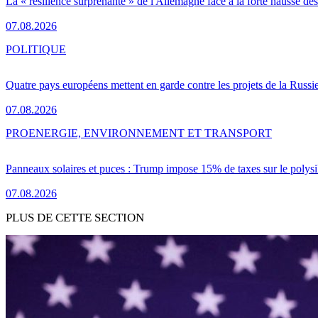
La « résilience surprenante » de l'Allemagne face à la forte hausse de
07.08.2026
POLITIQUE
Quatre pays européens mettent en garde contre les projets de la Russi
07.08.2026
PRO
ENERGIE, ENVIRONNEMENT ET TRANSPORT
Panneaux solaires et puces : Trump impose 15% de taxes sur le polysi
07.08.2026
PLUS DE CETTE SECTION