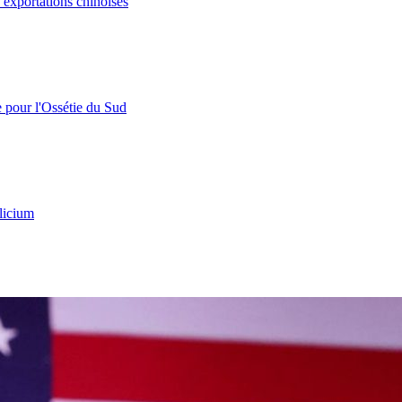
s exportations chinoises
e pour l'Ossétie du Sud
licium