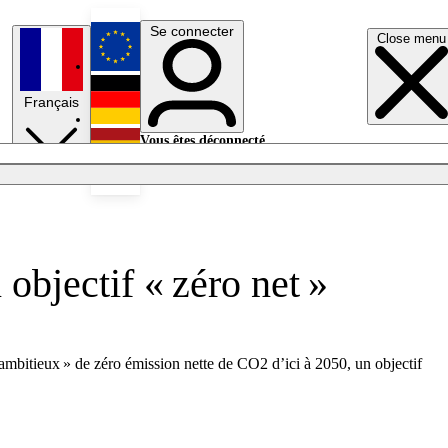
Se connecter
Close menu
English
Français
Deutsch
Vous êtes déconnecté.
Se connecter
Español
Lumières éteintes
objectif « zéro net »
« ambitieux » de zéro émission nette de CO2 d’ici à 2050, un objectif