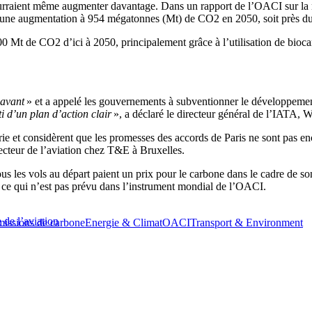
pourraient même augmenter davantage. Dans un rapport de l’OACI sur la 
it une augmentation à 954 mégatonnes (Mt) de CO2 en 2050, soit près d
0 Mt de CO2 d’ici à 2050, principalement grâce à l’utilisation de bioca
 avant
» et a appelé les gouvernements à subventionner le développement
ti d’un plan d’action clair
», a déclaré le directeur général de l’IATA,
trie et considèrent que les promesses des accords de Paris ne sont pas e
ecteur de l’aviation chez T&E à Bruxelles.
us les vols au départ paient un prix pour le carbone dans le cadre de 
s, ce qui n’est pas prévu dans l’instrument mondial de l’OACI.
 de l’aviation
missions de carbone
Energie & Climat
OACI
Transport & Environment