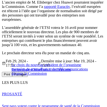
L’ancien emploi de M. Ellsberger chez Huawei pourraient inquiéter
la Commission. Comme l’a
rapporté Euractiv
, l’exécutif européen
est réticent à l’idée que l’organisme de normalisation soit dirigé par
des personnes qui ont travaillé pour des entreprises non
européennes.
L’assemblée générale de l’ETSI votera le 16 avril pour nommer
officiellement le nouveau directeur. Les plus de 900 membres de
l’ETSI seront invités à voter selon un système de vote pondéré. Les
entreprises qui contribuent le plus financièrement peuvent avoir
jusqu’à 100 voix, et les gouvernements nationaux 40.
Le prochain directeur sera élu pour un mandat de cinq ans.
Feb 29, 2024 -
Dernière mise à jour: Mar 19, 2024 -
Le choix du nouveau président de l’organisme
17:55
15:33
européen de normalisation des télécommunications
Technologies
Chine
États-Unis
Télécoms
dérange la Commission
Print
Partager
LES PLUS LUS
PRO
SANTÉ
Sept pays votent contre le programme de santé de la Commission