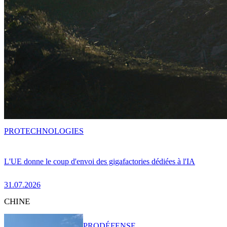
PRO
TECHNOLOGIES
L'UE donne le coup d'envoi des gigafactories dédiées à l'IA
31.07.2026
CHINE
PRO
DÉFENSE