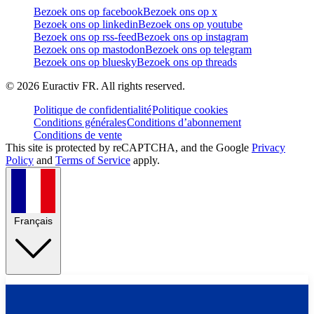
Bezoek ons op facebook
Bezoek ons op x
Bezoek ons op linkedin
Bezoek ons op youtube
Bezoek ons op rss-feed
Bezoek ons op instagram
Bezoek ons op mastodon
Bezoek ons op telegram
Bezoek ons op bluesky
Bezoek ons op threads
©
2026
Euractiv FR. All rights reserved.
Politique de confidentialité
Politique cookies
Conditions générales
Conditions d’abonnement
Conditions de vente
This site is protected by reCAPTCHA, and the Google
Privacy
Policy
and
Terms of Service
apply.
Français