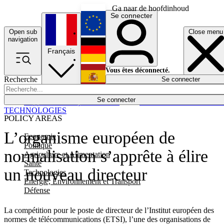
Ga naar de hoofdinhoud
Se connecter
Open sub
Close menu
English
navigation
Français
Deutsch
Vous êtes déconnecté.
Recherche
Se connecter
Español
Lumières éteintes
Se connecter
Rapporteur
Politique
Économie
Newsletters
Evénements
Em
TECHNOLOGIES
POLICY AREAS
L’organisme européen de
Economie
Politique
normalisation s’apprête à élire
Agriculture et Alimentation
Santé
un nouveau directeur
Technologies
Energie, Environnement et Transport
Défense
La compétition pour le poste de directeur de l’Institut européen des
normes de télécommunications (ETSI), l’une des organisations de