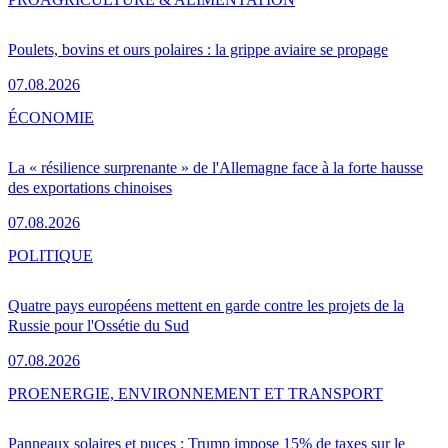
Poulets, bovins et ours polaires : la grippe aviaire se propage
07.08.2026
ÉCONOMIE
La « résilience surprenante » de l'Allemagne face à la forte hausse
des exportations chinoises
07.08.2026
POLITIQUE
Quatre pays européens mettent en garde contre les projets de la
Russie pour l'Ossétie du Sud
07.08.2026
PRO
ENERGIE, ENVIRONNEMENT ET TRANSPORT
Panneaux solaires et puces : Trump impose 15% de taxes sur le