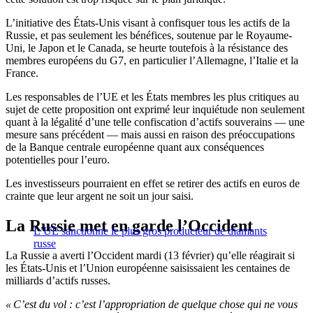
L’initiative des États-Unis visant à confisquer tous les actifs de la
Russie, et pas seulement les bénéfices, soutenue par le Royaume-
Uni, le Japon et le Canada, se heurte toutefois à la résistance des
membres européens du G7, en particulier l’Allemagne, l’Italie et la
France.
Les responsables de l’UE et les États membres les plus critiques au
sujet de cette proposition ont exprimé leur inquiétude non seulement
quant à la légalité d’une telle confiscation d’actifs souverains — une
mesure sans précédent — mais aussi en raison des préoccupations
de la Banque centrale européenne quant aux conséquences
potentielles pour l’euro.
Les investisseurs pourraient en effet se retirer des actifs en euros de
crainte que leur argent ne soit un jour saisi.
La Russie met en garde l’Occident
L’UE sanctionne le plus gros producteur de diamants
russe
La Russie a averti l’Occident mardi (13 février) qu’elle réagirait si
les États-Unis et l’Union européenne saisissaient les centaines de
milliards d’actifs russes.
« C’est du vol : c’est l’appropriation de quelque chose qui ne vous