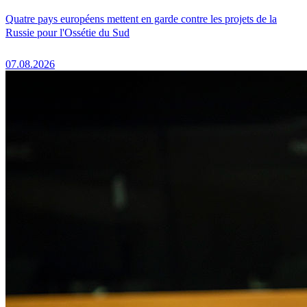
Quatre pays européens mettent en garde contre les projets de la
Russie pour l'Ossétie du Sud
07.08.2026