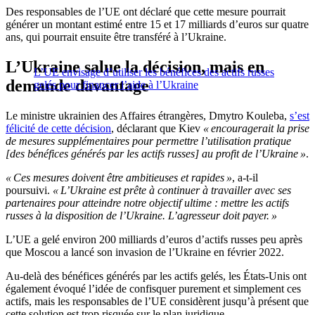
Des responsables de l’UE ont déclaré que cette mesure pourrait
générer un montant estimé entre 15 et 17 milliards d’euros sur quatre
ans, qui pourrait ensuite être transféré à l’Ukraine.
L’Ukraine salue la décision, mais en
L’UE envisage d’utiliser les bénéfices des actifs russes
demande davantage
gelés pour financer l’aide à l’Ukraine
Le ministre ukrainien des Affaires étrangères, Dmytro Kouleba,
s’est
félicité de cette décision
, déclarant que Kiev
« encouragerait la prise
de mesures supplémentaires pour permettre l’utilisation pratique
[des bénéfices générés par les actifs russes] au profit de l’Ukraine »
.
« Ces mesures doivent être ambitieuses et rapides »
, a-t-il
poursuivi.
« L’Ukraine est prête à continuer à travailler avec ses
partenaires pour atteindre notre objectif ultime : mettre les actifs
russes à la disposition de l’Ukraine. L’agresseur doit payer. »
L’UE a gelé environ 200 milliards d’euros d’actifs russes peu après
que Moscou a lancé son invasion de l’Ukraine en février 2022.
Au-delà des bénéfices générés par les actifs gelés, les États-Unis ont
également évoqué l’idée de confisquer purement et simplement ces
actifs, mais les responsables de l’UE considèrent jusqu’à présent que
cette solution est trop risquée sur le plan juridique.