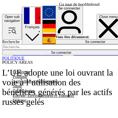
Ga naar de hoofdinhoud
Se connecter
Open sub
Close menu
English
navigation
Français
Deutsch
Vous êtes déconnecté.
Recherche
Se connecter
Español
Lumières éteintes
Se connecter
Rapporteur
Politique
Économie
Newsletters
Evénements
Em
POLITIQUE
POLICY AREAS
L’UE adopte une loi ouvrant la
Economie
Politique
voie à l’utilisation des
Agriculture et Alimentation
Santé
bénéfices générés par les actifs
Technologies
Energie, Environnement et Transport
russes gelés
Défense