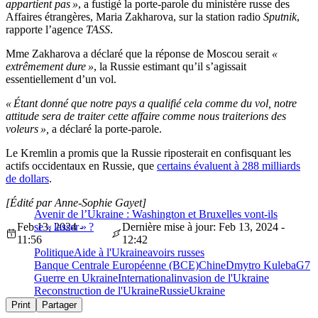
appartient pas »
, a fustigé la porte-parole du ministère russe des
Affaires étrangères, Maria Zakharova, sur la station radio
Sputnik
,
rapporte l’agence
TASS
.
Mme Zakharova a déclaré que la réponse de Moscou serait
«
extrêmement dure »
, la Russie estimant qu’il s’agissait
essentiellement d’un vol.
« Étant donné que notre pays a qualifié cela comme du vol, notre
attitude sera de traiter cette affaire comme nous traiterions des
voleurs »,
a déclaré la porte-parole.
Le Kremlin a promis que la Russie riposterait en confisquant les
actifs occidentaux en Russie, que
certains évaluent à 288 milliards
de dollars
.
[Édité par Anne-Sophie Gayet]
Avenir de l’Ukraine : Washington et Bruxelles vont-ils
Feb 13, 2024 -
se « lasser » ?
Dernière mise à jour: Feb 13, 2024 -
11:56
12:42
Politique
Aide à l'Ukraine
avoirs russes
Banque Centrale Européenne (BCE)
Chine
Dmytro Kuleba
G7
Guerre en Ukraine
International
invasion de l'Ukraine
Reconstruction de l'Ukraine
Russie
Ukraine
Print
Partager