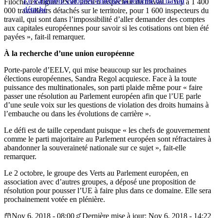
Le Parlement européen entérine la réforme du travail
Filoche, ex-figure PS et ancien inspecteur du travail. « Il y a 1 400
détaché
000 travailleurs détachés sur le territoire, pour 1 600 inspecteurs du
travail, qui sont dans l’impossibilité d’aller demander des comptes
aux capitales européennes pour savoir si les cotisations ont bien été
payées », fait-il remarquer.
À la recherche d’une union européenne
Porte-parole d’EELV, qui mise beaucoup sur les prochaines
élections européennes, Sandra Regol acquiesce. Face à la toute
puissance des multinationales, son parti plaide même pour « faire
passer une résolution au Parlement européen afin que l’UE parle
d’une seule voix sur les questions de violation des droits humains à
l’embauche ou dans les évolutions de carrière ».
Le défi est de taille cependant puisque « les chefs de gouvernement
comme le parti majoritaire au Parlement européen sont réfractaires à
abandonner la souveraineté nationale sur ce sujet », fait-elle
remarquer.
Le 2 octobre, le groupe des Verts au Parlement européen, en
association avec d’autres groupes, a déposé une proposition de
résolution pour pousser l’UE à faire plus dans ce domaine. Elle sera
prochainement votée en plénière.
Nov 6, 2018 - 08:00
Dernière mise à jour: Nov 6, 2018 - 14:22