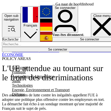
Ga naar de hoofdinhoud
Se connecter
Open sub
Close menu
English
navigation
Français
Deutsch
Vous êtes déconnecté.
Recherche
Se connecter
Español
Lumières éteintes
Se connecter
Rapporteur
Politique
Économie
Newsletters
Evénements
Em
ÉCONOMIE
POLICY AREAS
L'UE attendue au tournant sur
Economie
Politique
le front des discriminations
Agriculture et Alimentation
Santé
Technologies
Energie, Environnement et Transport
Défense
Des associations de lutte contre les inégalités appellent l'UE à
adopter une politique plus offensive contre les employeurs en tort.
La démarche fait écho à un sondage montrant qu'une majorité de
Français suit le sujet de près.