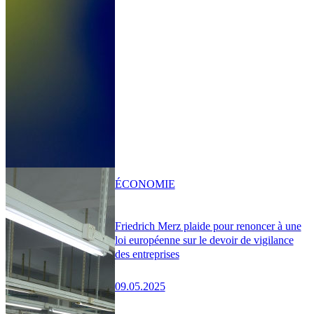
ÉCONOMIE
Friedrich Merz plaide pour renoncer à une
loi européenne sur le devoir de vigilance
des entreprises
09.05.2025