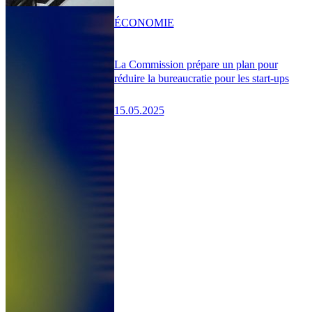
ÉCONOMIE
La Commission prépare un plan pour
réduire la bureaucratie pour les start-ups
15.05.2025