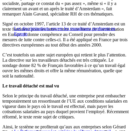
socialiste, partage ce constat du « pas assez », même si « il y a
clairement un avant et un après le traité d’Amsterdam », fait
remarquer Alain Gavand, spécialiste RH de ces thématiques.
Signé en octobre 1997, l’article 13 de ce traité d’Amsterdam est un
Les discriminations envers les musulmans perdurent en
texte fondateur pour les luttes contre toute forme de discrimination
Europe
en Europe. Il donne compétence au Conseil pour prendre des
mesures de lutte contre celles-ci. Il a été appliqué en France par trois
directives européennes au tout début des années 2000.
C’est toutefois un autre sujet européen qui retient le plus l’attention.
La directive sur les travailleurs détachés est très critiquée. Le
sondage donne 82 % de Français favorables à ce qu’un travail égal
ouvre les mêmes droits et offre la même rémunération, quelle que
soit la nationalité.
Le travail détaché est mal vu
Selon le principe du travail détaché, une entreprise peut embaucher
temporairement un ressortissant de l’UE aux conditions salariales en
vigueur dans le pays où le travail est effectué, mais payer les
cotisations salariales au pays duquel provient l’employé. Récemment
réformé, le texte reste sujet de critiques.
Ainsi, le système ne profiterait qu’aux aux entreprises selon Gérard