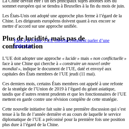
La Chine devrait être l’un des principaux sujets abordés lors du
sommet européen qui se tiendra à Bruxelles à la fin du mois de juin.
Les États-Unis ont adopté une approche plus ferme à l’égard de la
Chine. Les dirigeants européens doivent quant à eux encore se
mettre d’accord sur une approche unifiée.
Plus de lucidité, mais pas de
Face à la Chine, l’UE cherche comment parler d’une
confrontation
seule voix
L’UE doit adopter une approche
« lucide »
mais
« non conflictuelle »
face à une Chine qui cherche à
« construire un nouvel ordre
mondial »
, indique le document de l’UE, daté et envoyé aux
capitales des États membres de l’UE jeudi (11 mai).
Ces derniers mois, certains États membres ont appelé à une refonte
de la stratégie de l’Union de 2019 à l’égard du géant asiatique,
tandis que d’autres restent prudents et que les fonctionnaires de l’UE
mettent en garde contre une révision complète de cette stratégie.
Cette nouvelle initiative fait suite à une première discussion qui s’est
tenue à la fin de l’année dernière et au cours de laquelle le service
diplomatique de l’UE a préconisé pour la première fois une position
plus dure à l’égard de la Chine.