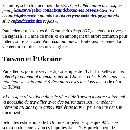
En outre, selon le document du SEAE,
« l’atténuation des risques
Les pays baltes souhaitent débattre des propos de
peut garantir la prévisibilité et la transparence de nos relations
l’ambassadeur chinois sur la souveraineté des pays
économiques et commerciales tout en promouvant une approche
postsoviétiques
sûre et fondée sur des règles »
.
Parallèlement, les pays du Groupe des Sept (G7) entendent envoyer
un signal à la Chine ce mois-ci en annonçant un effort commun pour
lutter contre la
« coercition économique »
. Toutefois, ils peinent à
s’entendre sur des mesures tangibles.
Taïwan et l’Ukraine
Par ailleurs, pour le service diplomatique de l’UE, Bruxelles a
« un
intérêt fondamental à encourager la Chine — et les États-Unis — à
maintenir le statu quo et à désamorcer les tensions »
dans le détroit
de Taïwan.
« Le risque d’escalade dans le détroit de Taïwan montre clairement
la nécessité de travailler avec des partenaires pour empêcher
l’érosion du statu quo dans l’intérêt de tous »,
peut-on lire dans le
document.
Selon les estimations de l’Union européenne, quelque 90 % des
semi-conducteurs avancés importés dans l’UE proviennent de