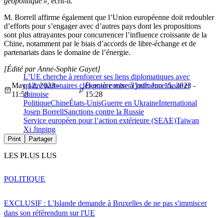
géopolitique »,
écrit-il.
M. Borrell affirme également que l’Union européenne doit redoubler
d’efforts pour s’engager avec d’autres pays dont les propositions
sont plus attrayantes pour concurrencer l’influence croissante de la
Chine, notamment par le biais d’accords de libre-échange et de
partenariats dans le domaine de l’énergie.
[Édité par Anne-Sophie Gayet]
L’UE cherche à renforcer ses liens diplomatiques avec
May 12, 2023 -
quatre partenaires clés pour contrer l’influence russe et
Dernière mise à jour: Jun 15, 2023 -
11:58
chinoise
15:28
Politique
Chine
États-Unis
Guerre en Ukraine
International
Josep Borrell
Sanctions contre la Russie
Service européen pour l’action extérieure (SEAE)
Taiwan
Xi Jinping
Print
Partager
LES PLUS LUS
POLITIQUE
EXCLUSIF : L'Islande demande à Bruxelles de ne pas s'immiscer
dans son référendum sur l'UE