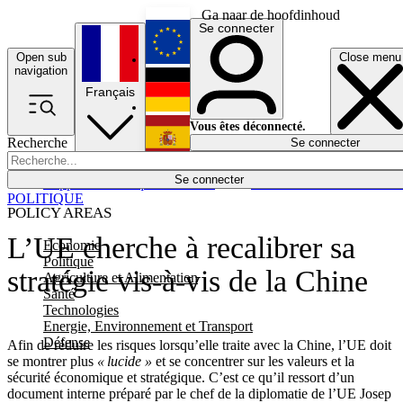
Ga naar de hoofdinhoud
Se connecter
Open sub
Close menu
English
navigation
Français
Deutsch
Vous êtes déconnecté.
Recherche
Se connecter
Español
Lumières éteintes
Se connecter
Rapporteur
Politique
Économie
Newsletters
Evénements
Em
POLITIQUE
POLICY AREAS
L’UE cherche à recalibrer sa
Economie
Politique
stratégie vis-à-vis de la Chine
Agriculture et Alimentation
Santé
Technologies
Energie, Environnement et Transport
Défense
Afin de réduire les risques lorsqu’elle traite avec la Chine, l’UE doit
se montrer plus
« lucide »
et se concentrer sur les valeurs et la
sécurité économique et stratégique. C’est ce qu’il ressort d’un
document interne préparé par le chef de la diplomatie de l’UE Josep