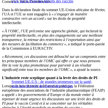
l’UE sur la levée des brevets des vaccins
Commerce Valdis Dombrovskis.
Dans la déclaration finale du sommet UE-Union africaine de février,
l’UA et l’UE se sont engagées à
« s’engager de manière
constructive vers un accord »
sur les droits de propriété
intellectuelle.
« À l’OMC, l’UE préconise une approche globale, qui inclurait la
propriété intellectuelle, en plus des engagements sur une meilleure
transparence, la retenue des restrictions à l’exportation ainsi que
des mesures de facilitation du commerce »
, a indiqué le porte-parole
de la Commission à EURACTIV.
« Récemment, ces discussions ont débouché sur un compromis entre
les principaux membres de l’OMC qui offre ce que nous pensons
être la voie la plus prometteuse pour parvenir à un résultat
significatif entre tous les membres de l’OMC »
, a ajouté la source.
L’industrie reste sceptique quant à la levée des droits de PI
Sommet UE-UA : de grandes promesses sur la santé,
Lorsque la fuite du texte a été rendue publique, la Fédération
mais pas de levée des brevet des vaccins
européenne des associations de l’industrie pharmaceutique (FEAIP)
a appelé
« les gouvernements d’Europe et du monde entier à
repenser de toute urgence les discussions sur une levée des droits de
PI pour le vaccin Covid et à se concentrer sur les véritables
obstacles à l’équité mondiale en matière de vaccins »
.