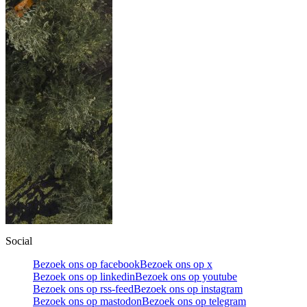
Social
Bezoek ons op facebook
Bezoek ons op x
Bezoek ons op linkedin
Bezoek ons op youtube
Bezoek ons op rss-feed
Bezoek ons op instagram
Bezoek ons op mastodon
Bezoek ons op telegram