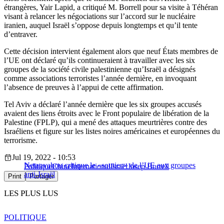
étrangères, Yair Lapid, a critiqué M. Borrell pour sa visite à Téhéran
visant à relancer les négociations sur l’accord sur le nucléaire
iranien, auquel Israël s’oppose depuis longtemps et qu’il tente
d’entraver.
Cette décision intervient également alors que neuf États membres de
l’UE ont déclaré qu’ils continueraient à travailler avec les six
groupes de la société civile palestinienne qu’Israël a désignés
comme associations terroristes l’année dernière, en invoquant
l’absence de preuves à l’appui de cette affirmation.
Tel Aviv a déclaré l’année dernière que les six groupes accusés
avaient des liens étroits avec le Front populaire de libération de la
Palestine (FPLP), qui a mené des attaques meurtrières contre des
Israéliens et figure sur les listes noires américaines et européennes du
terrorisme.
Jul 19, 2022 - 10:53
Netanyahou critique le «soutien» de l’UE aux groupes
Politique
Chine
International
Israël
Josep Borrell
anti-Israël
Print
Partager
LES PLUS LUS
POLITIQUE