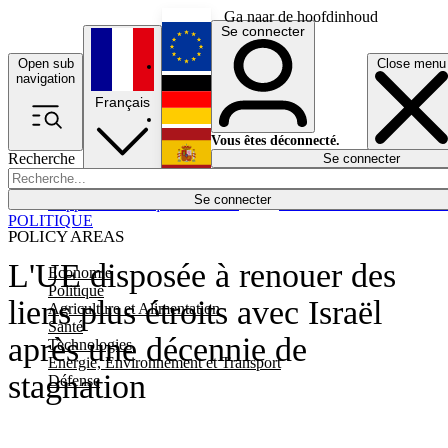
Ga naar de hoofdinhoud
Se connecter
Open sub
Close menu
English
navigation
Français
Deutsch
Vous êtes déconnecté.
Recherche
Se connecter
Español
Lumières éteintes
Se connecter
Rapporteur
Politique
Économie
Newsletters
Evénements
Em
POLITIQUE
POLICY AREAS
L'UE disposée à renouer des
Economie
Politique
liens plus étroits avec Israël
Agriculture et Alimentation
Santé
après une décennie de
Technologies
Energie, Environnement et Transport
stagnation
Défense