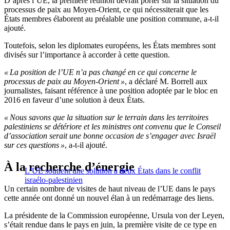
D’après l’UE, la première réunion devrait porter sur la situation du
processus de paix au Moyen-Orient, ce qui nécessiterait que les
États membres élaborent au préalable une position commune, a-t-il
ajouté.
Toutefois, selon les diplomates européens, les États membres sont
divisés sur l’importance à accorder à cette question.
« La position de l’UE n’a pas changé en ce qui concerne le
processus de paix au Moyen-Orient »
, a déclaré M. Borrell aux
journalistes, faisant référence à une position adoptée par le bloc en
2016 en faveur d’une solution à deux États.
« Nous savons que la situation sur le terrain dans les territoires
palestiniens se détériore et les ministres ont convenu que le Conseil
d’association serait une bonne occasion de s’engager avec Israël
sur ces questions »
, a-t-il ajouté.
À la recherche d’énergie
L’UE soutient une solution à deux États dans le conflit
israélo-palestinien
Un certain nombre de visites de haut niveau de l’UE dans le pays
cette année ont donné un nouvel élan à un redémarrage des liens.
La présidente de la Commission européenne, Ursula von der Leyen,
s’était rendue dans le pays en juin, la première visite de ce type en