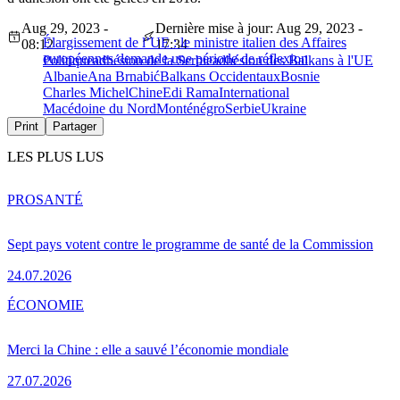
Aug 29, 2023 -
Dernière mise à jour: Aug 29, 2023 -
Élargissement de l’UE : le ministre italien des Affaires
08:12
17:34
européennes demande une période de réflexion
Politique
adhésion de la Serbie
adhésion des Balkans à l'UE
Albanie
Ana Brnabić
Balkans Occidentaux
Bosnie
Charles Michel
Chine
Edi Rama
International
Macédoine du Nord
Monténégro
Serbie
Ukraine
Print
Partager
LES PLUS LUS
PRO
SANTÉ
Sept pays votent contre le programme de santé de la Commission
24.07.2026
ÉCONOMIE
Merci la Chine : elle a sauvé l’économie mondiale
27.07.2026