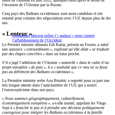
statut de candidat en juin 2022, quelques mois après le début de
l’invasion de l’Ukraine par la Russie.
Cinq pays des Balkans occidentaux sont aussi candidats et ont
entamé pour certains des négociations avec l’UE depuis plus de dix
ans.
« Lenteur »
Emmanuel Macron prône l’« audace » pour contrer
l’affaiblissement de l’Occident
Le Premier ministre albanais Edi Rama, présent au Forum, a salué
une annonce
« extraordinaire »
, espérant qu’elle allait
« se traduire
par des étapes concrètes »
dans un futur proche.
S’il a jugé l’adhésion de l’Ukraine
« naturelle »
dans le cadre d’un
projet européen
« de paix »
, il a
« souhaité que ce vœu ne se fasse
pas au détriment des Balkans occidentaux »
.
La Première ministre serbe Ana Brnabic a regretté pour sa part une
très longue attente dans l’antichambre de l’UE qui a nourri
l’euroscepticisme dans son pays.
« Nous sommes géographiquement, culturellement,
économiquement européens »
, a-t-elle insisté, appelant les Vingt-
Sept à
« franchir le pas et à prendre une décision politiquement
courageuse pour intégrer les Balkans occidentaux à la famille