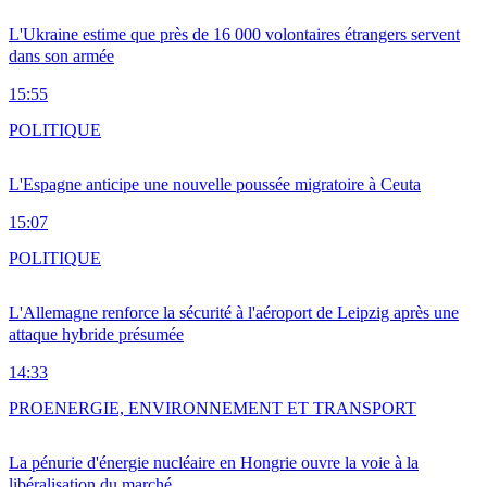
L'Ukraine estime que près de 16 000 volontaires étrangers servent
dans son armée
15:55
POLITIQUE
L'Espagne anticipe une nouvelle poussée migratoire à Ceuta
15:07
POLITIQUE
L'Allemagne renforce la sécurité à l'aéroport de Leipzig après une
attaque hybride présumée
14:33
PRO
ENERGIE, ENVIRONNEMENT ET TRANSPORT
La pénurie d'énergie nucléaire en Hongrie ouvre la voie à la
libéralisation du marché