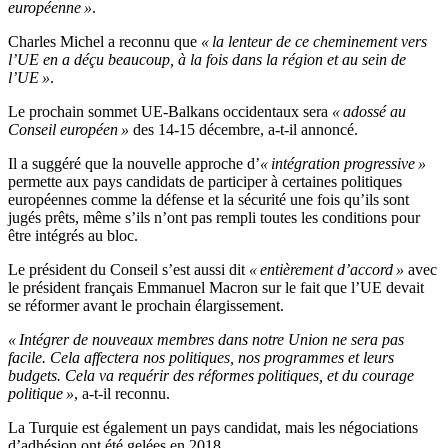
européenne »
.
Charles Michel a reconnu que
« la lenteur de ce cheminement vers
l’UE en a déçu beaucoup, à la fois dans la région et au sein de
l’UE »
.
Le prochain sommet UE-Balkans occidentaux sera
« adossé au
Conseil européen »
des 14-15 décembre, a-t-il annoncé.
Il a suggéré que la nouvelle approche d’
« intégration progressive »
permette aux pays candidats de participer à certaines politiques
européennes comme la défense et la sécurité une fois qu’ils sont
jugés prêts, même s’ils n’ont pas rempli toutes les conditions pour
être intégrés au bloc.
Le président du Conseil s’est aussi dit
« entièrement d’accord »
avec
le président français Emmanuel Macron sur le fait que l’UE devait
se réformer avant le prochain élargissement.
« Intégrer de nouveaux membres dans notre Union ne sera pas
facile. Cela affectera nos politiques, nos programmes et leurs
budgets. Cela va requérir des réformes politiques, et du courage
politique »
, a-t-il reconnu.
La Turquie est également un pays candidat, mais les négociations
d’adhésion ont été gelées en 2018.