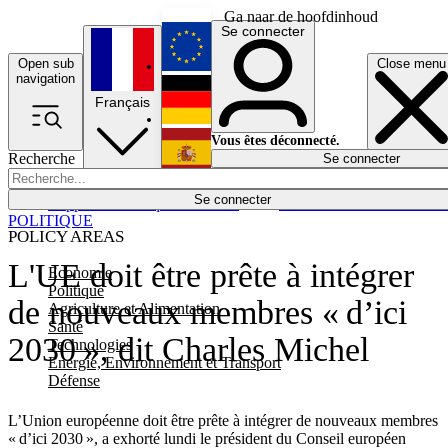
Ga naar de hoofdinhoud
Se connecter
Open sub
Close menu
English
navigation
Français
Deutsch
Vous êtes déconnecté.
Recherche
Se connecter
Español
Lumières éteintes
Se connecter
Rapporteur
Politique
Économie
Newsletters
Evénements
Em
POLITIQUE
POLICY AREAS
L'UE doit être prête à intégrer
Economie
Politique
de nouveaux membres « d’ici
Agriculture et Alimentation
Santé
2030 », dit Charles Michel
Technologies
Energie, Environnement et Transport
Défense
L’Union européenne doit être prête à intégrer de nouveaux membres
« d’ici 2030 », a exhorté lundi le président du Conseil européen