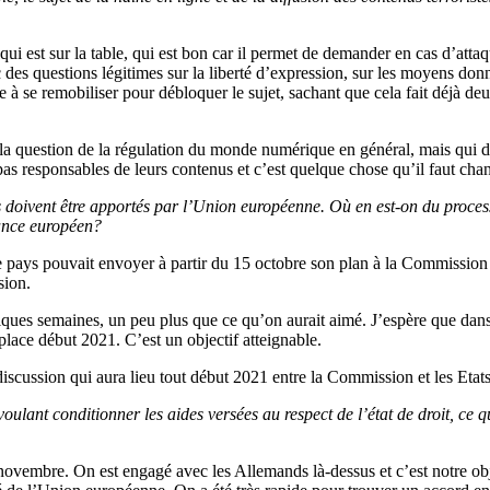
 est sur la table, qui est bon car il permet de demander en cas d’attaqu
des questions légitimes sur la liberté d’expression, sur les moyens donné
 à se remobiliser pour débloquer le sujet, sachant que cela fait déjà deux
la question de la régulation du monde numérique en général, mais qui do
pas responsables de leurs contenus et c’est quelque chose qu’il faut chan
s doivent être apportés par l’Union européenne. Où en est-on du process
lance européen?
e pays pouvait envoyer à partir du 15 octobre son plan à la Commission
sion.
ues semaines, un peu plus que ce qu’on aurait aimé. J’espère que dans 
lace début 2021. C’est un objectif atteignable.
 discussion qui aura lieu tout début 2021 entre la Commission et les Eta
oulant conditionner les aides versées au respect de l’état de droit, ce q
ovembre. On est engagé avec les Allemands là-dessus et c’est notre obje