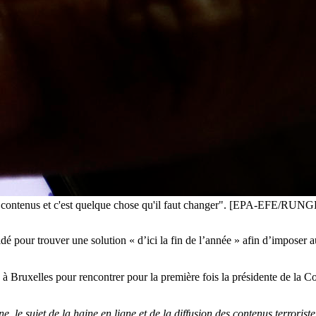
eurs contenus et c'est quelque chose qu'il faut changer". [EPA-EFE
é pour trouver une solution « d’ici la fin de l’année » afin d’imposer 
e à Bruxelles pour rencontrer pour la première fois la présidente de la
 le sujet de la haine en ligne et de la diffusion des contenus terrorist