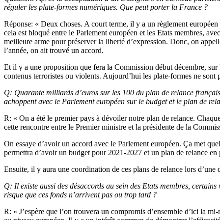
réguler les plate-formes numériques. Que peut porter la France ?
Réponse: « Deux choses. A court terme, il y a un règlement européen qui
cela est bloqué entre le Parlement européen et les Etats membres, avec 
meilleure arme pour préserver la liberté d’expression. Donc, on appelle
l’année, on ait trouvé un accord.
Et il y a une proposition que fera la Commission début décembre, sur 
contenus terroristes ou violents. Aujourd’hui les plate-formes ne sont 
Q: Quarante milliards d’euros sur les 100 du plan de relance françai
achoppent avec le Parlement européen sur le budget et le plan de re
R: « On a été le premier pays à dévoiler notre plan de relance. Chaqu
cette rencontre entre le Premier ministre et la présidente de la Commis
On essaye d’avoir un accord avec le Parlement européen. Ça met quelq
permettra d’avoir un budget pour 2021-2027 et un plan de relance en p
Ensuite, il y aura une coordination de ces plans de relance lors d’une
Q: Il existe aussi des désaccords au sein des Etats membres, certains v
risque que ces fonds n’arrivent pas ou trop tard ?
R: « J’espère que l’on trouvera un compromis d’ensemble d’ici la mi-n