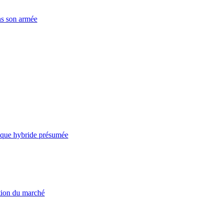
ns son armée
taque hybride présumée
ation du marché