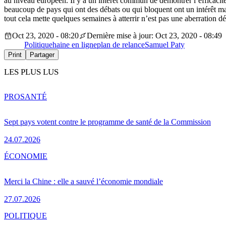
au niveau européen. Il y a un intérêt commun de démontrer l’efficacité
beaucoup de pays qui ont des débats ou qui bloquent ont un intérêt ma
tout cela mette quelques semaines à atterrir n’est pas une aberration d
Oct 23, 2020 - 08:20
Dernière mise à jour: Oct 23, 2020 - 08:49
Politique
haine en ligne
plan de relance
Samuel Paty
Print
Partager
LES PLUS LUS
PRO
SANTÉ
Sept pays votent contre le programme de santé de la Commission
24.07.2026
ÉCONOMIE
Merci la Chine : elle a sauvé l’économie mondiale
27.07.2026
POLITIQUE