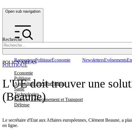
Open sub navigation
Recherche
Rapporteur
Politique
Économie
Newsletters
Evénements
Em
POLICY AREAS
POLITIQUE
Economie
Politique
L'UE doit trouver une soluti
Agriculture et Alimentation
Santé
(Beaune)
Technologies
Energie, Environnement et Transport
Défense
Le secrétaire d'Etat aux Affaires européennes, Clément Beaune, a plaid
en ligne.