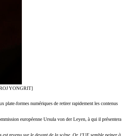
/RUNGROJ YONGRIT]
aux plate-formes numériques de retirer rapidement les contenus
 Commission européenne Ursula von der Leyen, à qui il présentera
es est revenu sur le devant de la scène. Or, l’UE semble peiner à