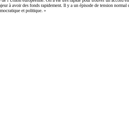
 de l’Union européenne. On a été très rapide pour trouver un accord en ju
jeur à avoir des fonds rapidement. Il y a un épisode de tension normal 
émocratique et politique. »