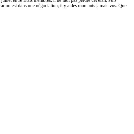
illet entre Etats membres, il ne faut pas perdre cet élan. Puis
car on est dans une négociation, il y a des montants jamais vus. Que