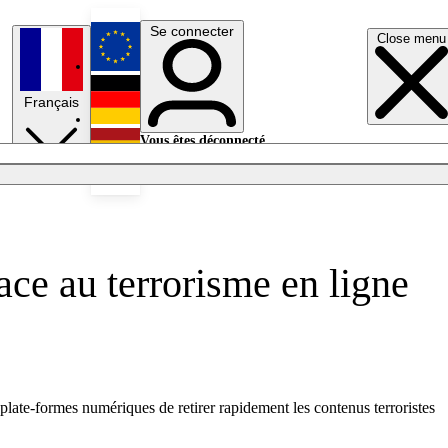
Se connecter
Close menu
English
Français
Deutsch
Vous êtes déconnecté.
Se connecter
Español
Lumières éteintes
face au terrorisme en ligne
 plate-formes numériques de retirer rapidement les contenus terroristes