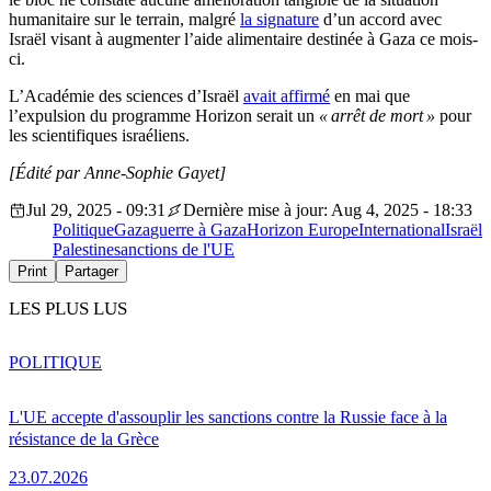
humanitaire sur le terrain, malgré
la signature
d’un accord avec
Israël visant à augmenter l’aide alimentaire destinée à Gaza ce mois-
ci.
L’Académie des sciences d’Israël
avait affirmé
en mai que
l’expulsion du programme Horizon serait un
« arrêt de mort »
pour
les scientifiques israéliens.
[Édité par Anne-Sophie Gayet]
Jul 29, 2025 - 09:31
Dernière mise à jour: Aug 4, 2025 - 18:33
Politique
Gaza
guerre à Gaza
Horizon Europe
International
Israël
Palestine
sanctions de l'UE
Print
Partager
LES PLUS LUS
POLITIQUE
L'UE accepte d'assouplir les sanctions contre la Russie face à la
résistance de la Grèce
23.07.2026