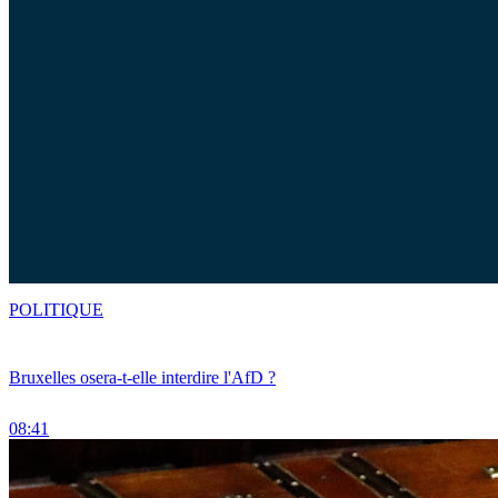
POLITIQUE
Bruxelles osera-t-elle interdire l'AfD ?
08:41