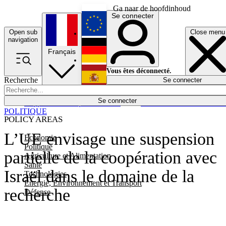
Ga naar de hoofdinhoud
Se connecter
Open sub
Close menu
English
navigation
Français
Deutsch
Vous êtes déconnecté.
Recherche
Se connecter
Español
Lumières éteintes
Se connecter
Rapporteur
Politique
Économie
Newsletters
Evénements
Em
POLITIQUE
POLICY AREAS
L’UE envisage une suspension
Economie
Politique
partielle de la coopération avec
Agriculture et Alimentation
Santé
Israël dans le domaine de la
Technologies
Energie, Environnement et Transport
recherche
Défense