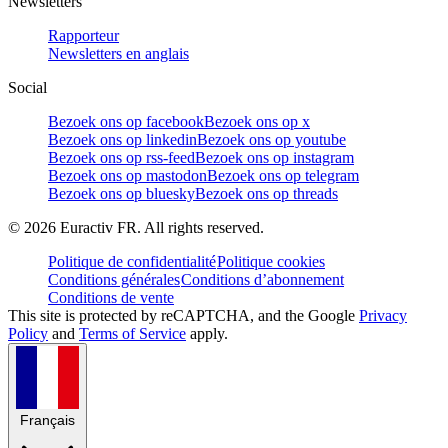
Newsletters
Rapporteur
Newsletters en anglais
Social
Bezoek ons op facebook
Bezoek ons op x
Bezoek ons op linkedin
Bezoek ons op youtube
Bezoek ons op rss-feed
Bezoek ons op instagram
Bezoek ons op mastodon
Bezoek ons op telegram
Bezoek ons op bluesky
Bezoek ons op threads
©
2026
Euractiv FR. All rights reserved.
Politique de confidentialité
Politique cookies
Conditions générales
Conditions d’abonnement
Conditions de vente
This site is protected by reCAPTCHA, and the Google
Privacy
Policy
and
Terms of Service
apply.
Français