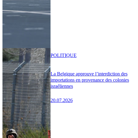
POLITIQUE
La Belgique approuve l’interdiction des
importations en provenance des colonies
israéliennes
20.07.2026