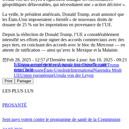
géopolitiques défavorables, qui nécessitaient une
« action décisive ».
La veille, le président américain, Donald Trump, avait annoncé que
les États-Unis imposeraient
« bientôt »
de nouveaux droits de
douane de 25 % sur les importations en provenance de l’UE.
Depuis la réélection de Donald Trump, l’UE a considérablement
intensifié ses efforts pour signer des accords commerciaux avec des
pays tiers, en concluant des accords avec le bloc du Mercosur — en
attente de ratification — ainsi qu’avec le Mexique et la Malaisie.
Feb 28, 2025 - 12:57
Dernière mise à jour: Jun 10, 2025 - 09:23
L’Union européenne veut ouvrir une nouvelle route
Politique
accord de libre-échange
Asie
Chine
Donald Trump
vers l’Inde
droits de douane
États-Unis
Inde
International
Narendra Modi
UE
Union européenne
Ursula von der Leyen
Print
Partager
LES PLUS LUS
PRO
SANTÉ
Sept pays votent contre le programme de santé de la Commission