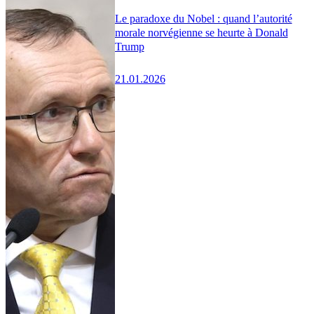
Le paradoxe du Nobel : quand l’autorité
morale norvégienne se heurte à Donald
Trump
21.01.2026