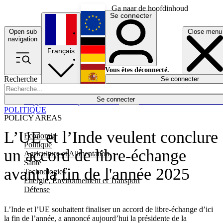
Ga naar de hoofdinhoud
Se connecter
Open sub
Close menu
English
navigation
Français
Deutsch
Vous êtes déconnecté.
Recherche
Se connecter
Español
Lumières éteintes
Se connecter
Rapporteur
Politique
Économie
Newsletters
Evénements
Em
POLITIQUE
POLICY AREAS
L’UE et l’Inde veulent conclure
Economie
Politique
un accord de libre-échange
Agriculture et Alimentation
Santé
avant la fin de l'année 2025
Technologies
Energie, Environnement et Transport
Défense
L’Inde et l’UE souhaitent finaliser un accord de libre-échange d’ici
la fin de l’année, a annoncé aujourd’hui la présidente de la