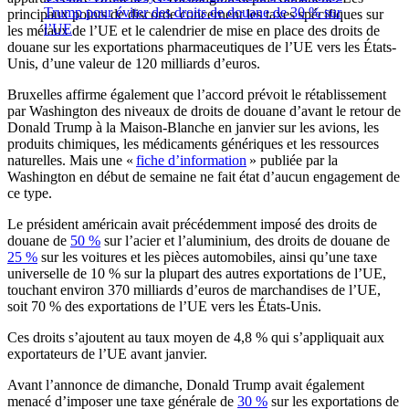
Trump pour éviter des droits de douane de 30 % sur
principaux points de discorde concernent les taxes spécifiques sur
l’UE
les métaux de l’UE et le calendrier de mise en place des droits de
douane sur les exportations pharmaceutiques de l’UE vers les États-
Unis, d’une valeur de 120 milliards d’euros.
Bruxelles affirme également que l’accord prévoit le rétablissement
par Washington des niveaux de droits de douane d’avant le retour de
Donald Trump à la Maison-Blanche en janvier sur les avions, les
produits chimiques, les médicaments génériques et les ressources
naturelles. Mais une «
fiche d’information
» publiée par la
Washington en début de semaine ne fait état d’aucun engagement de
ce type.
Le président américain avait précédemment imposé des droits de
douane de
50 %
sur l’acier et l’aluminium, des droits de douane de
25 %
sur les voitures et les pièces automobiles, ainsi qu’une taxe
universelle de 10 % sur la plupart des autres exportations de l’UE,
touchant environ 370 milliards d’euros de marchandises de l’UE,
soit 70 % des exportations de l’UE vers les États-Unis.
Ces droits s’ajoutent au taux moyen de 4,8 % qui s’appliquait aux
exportateurs de l’UE avant janvier.
Avant l’annonce de dimanche, Donald Trump avait également
menacé d’imposer une taxe générale de
30 %
sur les exportations de