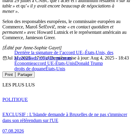
mardi 29 juillet à CNBC que l’acier et l’aluminium restaient
« sur la
table »
et qu’
« il y avait encore beaucoup de négociations à
mener »
.
Selon des responsables européens, le commissaire européen au
Commerce, Maroš Šefčovič, reste
« en contact quotidien et
permanent »
avec Howard Lutnick et le représentant américain au
Commerce, Jamieson Greer.
[Édité par Anne-Sophie Gayet]
Derrière la signature de l’accord UE–États-Unis, des
Jul 31, 2025 - 17:05
négociations toujours en cours
Dernière mise à jour: Aug 4, 2025 - 18:43
Économie
accord UE-États-Unis
Donald Trump
droits de douane
États-Unis
Print
Partager
LES PLUS LUS
POLITIQUE
EXCLUSIF : L'Islande demande à Bruxelles de ne pas s'immiscer
dans son référendum sur l'UE
07.08.2026