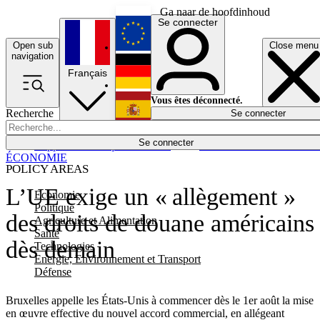
Ga naar de hoofdinhoud
Se connecter
Open sub
Close menu
English
navigation
Français
Deutsch
Vous êtes déconnecté.
Recherche
Se connecter
Español
Lumières éteintes
Se connecter
Rapporteur
Politique
Économie
Newsletters
Evénements
Em
ÉCONOMIE
POLICY AREAS
L’UE exige un « allègement »
Economie
Politique
des droits de douane américains
Agriculture et Alimentation
Santé
dès demain
Technologies
Energie, Environnement et Transport
Défense
Bruxelles appelle les États-Unis à commencer dès le 1er août la mise
en œuvre effective du nouvel accord commercial, en allégeant