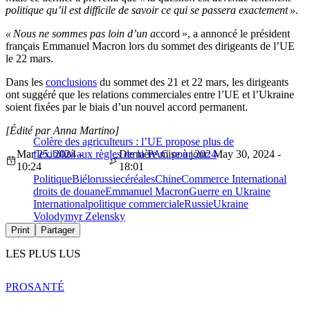
politique qu’il est difficile de savoir ce qui se passera exactement ».
« Nous ne sommes pas loin d’un a
ccord », a annoncé le président
français Emmanuel Macron lors du sommet des dirigeants de l’UE
le 22 mars.
Dans les
conclusions
du sommet des 21 et 22 mars, les dirigeants
ont suggéré que les relations commerciales entre l’UE et l’Ukraine
soient fixées par le biais d’un nouvel accord permanent.
[Édité par Anna Martino]
Colère des agriculteurs : l’UE propose plus de
Mar 25, 2024 -
flexibilité aux règles de la PAC pour 2024
Dernière mise à jour: May 30, 2024 -
10:24
18:01
Politique
Biélorussie
céréales
Chine
Commerce International
droits de douane
Emmanuel Macron
Guerre en Ukraine
International
politique commerciale
Russie
Ukraine
Volodymyr Zelensky
Print
Partager
LES PLUS LUS
PRO
SANTÉ