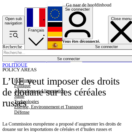
Ga naar de hoofdinhoud
Se connecter
Open sub
Close menu
English
navigation
Français
Deutsch
Vous êtes déconnecté.
Recherche
Se connecter
Español
Lumières éteintes
Se connecter
Rapporteur
Politique
Économie
Newsletters
Evénements
Em
POLITIQUE
POLICY AREAS
L’UE veut imposer des droits
Economie
Politique
de douane sur les céréales
Agriculture et Alimentation
Santé
russes
Technologies
Energie, Environnement et Transport
Défense
La Commission européenne a proposé d’augmenter les droits de
douane sur les importations de céréales et d’huiles russes et