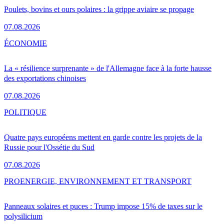
Poulets, bovins et ours polaires : la grippe aviaire se propage
07.08.2026
ÉCONOMIE
La « résilience surprenante » de l'Allemagne face à la forte hausse
des exportations chinoises
07.08.2026
POLITIQUE
Quatre pays européens mettent en garde contre les projets de la
Russie pour l'Ossétie du Sud
07.08.2026
PRO
ENERGIE, ENVIRONNEMENT ET TRANSPORT
Panneaux solaires et puces : Trump impose 15% de taxes sur le
polysilicium