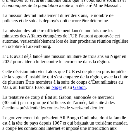
d’améliorer la sécurité humaine ainsi que les conditions sociales et
économiques de la population locale »,
a déclaré Mme Massrali.
La mission devrait initialement durer deux ans, le nombre de
policiers et de soldats déployés doit encore être déterminé.
La mission devrait être officiellement lancée une fois que les
ministres des Affaires étrangères de l’UE l’auront approuvée cet
automne, vraisemblablement lors de leur prochaine réunion régulière
en octobre à Luxembourg.
L’UE avait déjà lancé une mission militaire de trois ans au Niger en
2022 pour aider à lutter contre le terrorisme dans la région.
Cette décision intervient alors que l’UE est de plus en plus inquiète
de la vague d’instabilité qui s’est emparée de la région, avec la chute
de plusieurs États membres à la suite de coups d’État militaires au
Mali, au Burkina Faso, au
Niger
et au
Gabon
.
La tentative de coup d’État au Gabon, annoncée ce mercredi
(30 août) par un groupe d’officiers de l’armée, fait suite à des
élections présidentielles contestées le week-end dernier.
Le gouvernement du président Ali Bongo Ondimba, dont la famille
est à la tête du pays depuis 1967 et qui briguait un troisième mandat,
a coupé les connexions Internet et imposé une interdiction aux