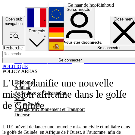
Ga naar de hoofdinhoud
Se connecter
Open sub
Close menu
English
navigation
Français
Deutsch
Vous êtes déconnecté.
Recherche
Se connecter
Español
Lumières éteintes
Se connecter
Rapporteur
Politique
Économie
Newsletters
Evénements
Em
POLITIQUE
POLICY AREAS
L’UE planifie une nouvelle
Economie
Politique
mission africaine dans le golfe
Agriculture et Alimentation
Santé
de Guinée
Technologies
Energie, Environnement et Transport
Défense
L’UE prévoit de lancer une nouvelle mission civile et militaire dans
le golfe de Guinée, en Afrique de l’Ouest, à l’automne, afin de