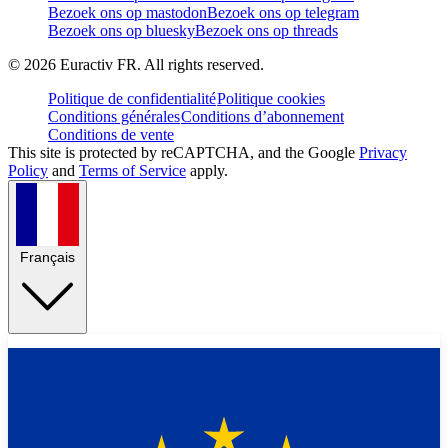
Bezoek ons op mastodon
Bezoek ons op telegram
Bezoek ons op bluesky
Bezoek ons op threads
©
2026
Euractiv FR. All rights reserved.
Politique de confidentialité
Politique cookies
Conditions générales
Conditions d’abonnement
Conditions de vente
This site is protected by reCAPTCHA, and the Google
Privacy
Policy
and
Terms of Service
apply.
Français