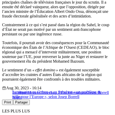
principales chaînes de télévision françaises le jour du scrutin. Il a
ensuite été déclaré vainqueur, alors que l’opposition, dirigée par
l’ancien ministre de l’Éducation Albert Ondo Ossa, dénonçait une
fraude électorale généralisée et des actes d’intimidation.
Contrairement à ce qui s’est passé dans la région du Sahel, le coup
d’État ne serait pas motivé par un sentiment anti-francophone
persistant ou par une ingérence russe.
Toutefois, il pourrait avoir des conséquences pour la Communauté
économique des États de l’Afrique de l’Ouest (CEDEAO), le bloc
régional qui a menacé d’intervenir militairement, une position
soutenue par l’UE, pour renverser la junte au Niger et restaurer le
gouvernement élu du président Mohamed Bazoum.
Le sentiment d’un
« effet domino »
est également susceptible
d’accroître les craintes d’autres États africains de la région qui
pourraient également être confrontés à des troubles militaires.
Aug 30, 2023 - 16:14
La situation au Gabon et au Sahel est « un problème de
Politique
Afrique
Chine
coup d'Etat
International
Josep Borrell
taille pour l’Europe », selon Josep Borrell
Niger
Print
Partager
LES PLUS LUS