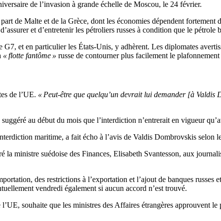
niversaire de l’invasion à grande échelle de Moscou, le 24 février.
la part de Malte et de la Grèce, dont les économies dépendent fortement 
d’assurer et d’entretenir les pétroliers russes à condition que le pétrole 
 G7, et en particulier les États-Unis, y adhèrent. Les diplomates avertiss
a
« flotte fantôme »
russe de contourner plus facilement le plafonnement 
tes de l’UE.
« Peut-être que quelqu’un devrait lui demander [à Valdis D
a suggéré au début du mois que l’interdiction n’entrerait en vigueur qu’
nterdiction maritime, a fait écho à l’avis de Valdis Dombrovskis selon l
aré la ministre suédoise des Finances, Elisabeth Svantesson, aux journali
rtation, des restrictions à l’exportation et l’ajout de banques russes et
ntuellement vendredi également si aucun accord n’est trouvé.
l’UE, souhaite que les ministres des Affaires étrangères approuvent le 