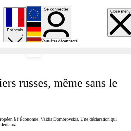
Se connecter
Close menu
English
Français
Deutsch
Vous êtes déconnecté.
Se connecter
Español
Lumières éteintes
liers russes, même sans le
 européen à l’Économie, Valdis Dombrovskis. Une déclaration qui
identaux.