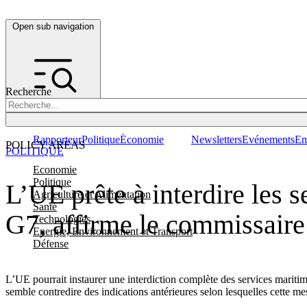
Open sub navigation
Recherche
Rapporteur
Politique
Économie
Newsletters
Evénements
Em
POLICY AREAS
POLITIQUE
Economie
Politique
L’UE prête à interdire les 
Agriculture et Alimentation
Santé
G7, affirme le commissair
Technologies
Energie, Environnement et Transport
Défense
L’UE pourrait instaurer une interdiction complète des services mariti
semble contredire des indications antérieures selon lesquelles cette m