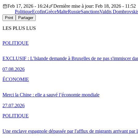
Feb 17, 2026 - 16:24
Dernière mise à jour: Feb 18, 2026 - 11:52
Politique
Ecofin
Grèce
Malte
Russie
Sanctions
Valdis Dombrovski
Print
Partager
LES PLUS LUS
POLITIQUE
EXCLUSIF : L'Islande demande à Bruxelles de ne pas s'immiscer dan
07.08.2026
ÉCONOMIE
Merci la Chine : elle a sauvé l’économie mondiale
27.07.2026
POLITIQUE
Une enclave espagnole dépassée par l'afflux de migrants arrivant par 