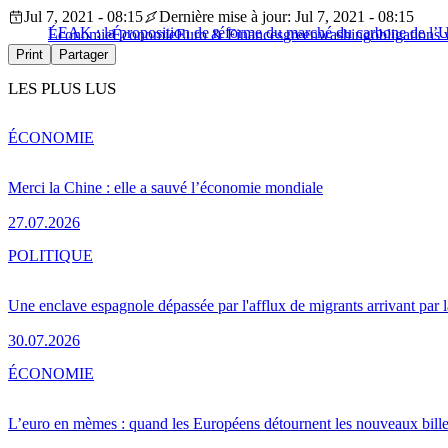
Jul 7, 2021 - 08:15
Dernière mise à jour: Jul 7, 2021 - 08:15
LEAK : la proposition de réforme du marché du carbone de l’
Économie
Économie
Euro & Finances
greenwashing
obligations 
Print
Partager
LES PLUS LUS
ÉCONOMIE
Merci la Chine : elle a sauvé l’économie mondiale
27.07.2026
POLITIQUE
Une enclave espagnole dépassée par l'afflux de migrants arrivant par 
30.07.2026
ÉCONOMIE
L’euro en mèmes : quand les Européens détournent les nouveaux bille