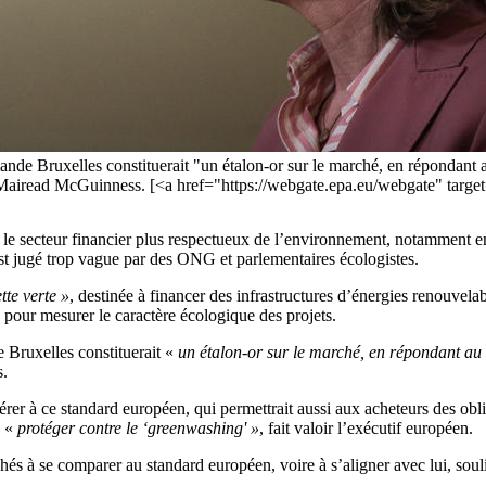
e Bruxelles constituerait "un étalon-or sur le marché, en répondant au 
ers, Mairead McGuinness. [<a href="https://webgate.epa.eu/webgate"
 secteur financier plus respectueux de l’environnement, notamment en 
 est jugé trop vague par des ONG et parlementaires écologistes.
tte verte »
, destinée à financer des infrastructures d’énergies renouvel
ur mesurer le caractère écologique des projets.
Bruxelles constituerait «
un étalon-or sur le marché, en répondant au b
s.
érer à ce standard européen, qui permettrait aussi aux acheteurs des obl
s «
protéger contre le ‘greenwashing' »
, fait valoir l’exécutif européen.
chés à se comparer au standard européen, voire à s’aligner avec lui, sou