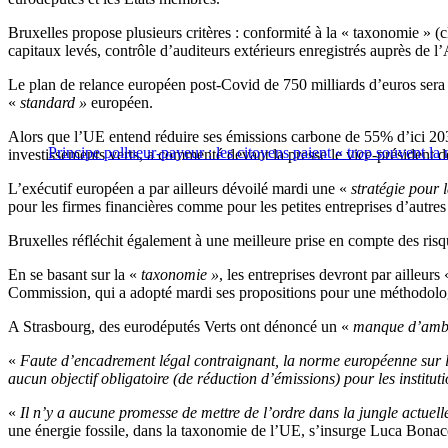
Bruxelles propose plusieurs critères : conformité à la « taxonomie » (
capitaux levés, contrôle d’auditeurs extérieurs enregistrés auprès de
Le plan de relance européen post-Covid de 750 milliards d’euros sera
«
standard »
européen.
Alors que l’UE entend réduire ses émissions carbone de 55% d’ici 20
Principe pollueur-payeur : les citoyens paient « trop souvent l
investissements verts, a commenté devant la presse le vice-président
L’exécutif européen a par ailleurs dévoilé mardi une «
stratégie pour 
pour les firmes financières comme pour les petites entreprises d’autres
Bruxelles réfléchit également à une meilleure prise en compte des ris
En se basant sur la «
taxonomie »
, les entreprises devront par ailleurs
Commission, qui a adopté mardi ses propositions pour une méthodolog
A Strasbourg, des eurodéputés Verts ont dénoncé un «
manque d’ambi
«
Faute d’encadrement légal contraignant, la norme européenne sur le
aucun objectif obligatoire (de réduction d’émissions) pour les instituti
«
Il n’y a aucune promesse de mettre de l’ordre dans la jungle actuell
une énergie fossile, dans la taxonomie de l’UE, s’insurge Luca Bon