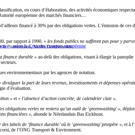
classification, en cours d’élaboration, des activités économiques respect
 l’Autorité européenne des marchés financiers…
 d’ailleurs financé à 30% par des obligations vertes. L’émission de ces
30, par rapport à 1990, «
les fonds publics ne suffiront pas pour y parv
a note », selon la Cour des comptes européenne
 de la Commission, Valdis Dombrovskis.
la finance durable »
au-delà des obligations, visant à élargir la panoplie
 secteurs.
ques environnementaux par les agences de notation.
 «
divulguer la part de leurs revenus, investissements et dépenses opératio
ie d’évaluation.
tion »
et «
l’absence d’action concrète, de calendrier clair »
.
s obligations vertes ne restera qu’un outil de ‘greenwashing' »
, déplo
ons financières »
, abonde le Néerlandais Bas Eickhout.
e des labels de ‘finance durable’ où le ‘greenwashing’ prospère »
, et à 
accorsi, de l’ONG Transport & Environment.