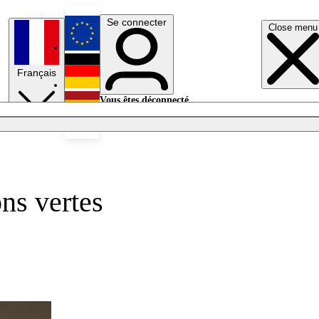
Se connecter
Close menu
English
Français
Deutsch
Vous êtes déconnecté.
Se connecter
Español
Lumières éteintes
ns vertes