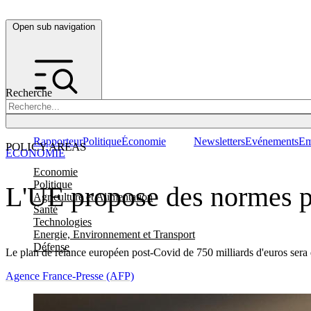
Open sub navigation
Recherche
Rapporteur
Politique
Économie
Newsletters
Evénements
Em
POLICY AREAS
ÉCONOMIE
Economie
Politique
L'UE propose des normes po
Agriculture et Alimentation
Santé
Technologies
Energie, Environnement et Transport
Défense
Le plan de relance européen post-Covid de 750 milliards d'euros sera d
Agence France-Presse (AFP)