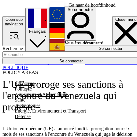
Ga naar de hoofdinhoud
Se connecter
Open sub
Close menu
English
navigation
Français
Deutsch
Vous êtes déconnecté.
Recherche
Se connecter
Español
Lumières éteintes
Se connecter
Rapporteur
Politique
Économie
Newsletters
Evénements
Em
POLITIQUE
POLICY AREAS
L'UE proroge ses sanctions à
Economie
Politique
l'encontre du Venezuela qui
Agriculture et Alimentation
Santé
proteste
Technologies
Energie, Environnement et Transport
Défense
L'Union européenne (UE) a annoncé lundi la prorogation pour six
mois de ses sanctions à l'encontre du Venezuela qui juge la décision