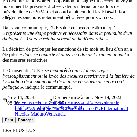
En octobre, le pouvoir et l’opposition ont signé un accord prévoyant
notamment la présence d’observateurs internationaux lors de
présidentielle de 2024. Cet accord avait conduit les Etats-Unis à
alléger les sanctions notamment pétrolières pour six mois.
Dans son communiqué, l’UE salue cet accord estimant qu’il
« représente une étape positive et nécessaire dans la poursuite d’un
dialogue (…) vers le rétablissement de la démocratie »
.
La décision de prolonger les sanctions de six mois au lieu d’un an a
été prise
« dans ce contexte et dans le cadre de l’examen annuel »
des mesures restrictives.
Le Conseil de l’UE
« se tient prêt à agir et à envisager
l’assouplissement ou la levée des mesures restrictives à la lumière de
l’évolution de la situation et de la mise en oeuvre de cet accord
politique »
, indique le communiqué.
Nov 14, 2023 -
Dernière mise à jour: Nov 14, 2023 -
Le Venezuela ne veut pas de mission d’observation de
08:36
08:37
l’UE pour la présidentielle de 2024
Politique
Amérique latine
Chine
conseil de l'UE
International
Nicolas Maduro
Venezuela
Print
Partager
LES PLUS LUS