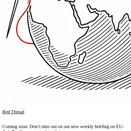
Red Thread
Coming soon: Don’t miss out on our new weekly briefing on EU-