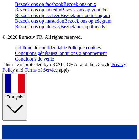
Bezoek ons op facebook
Bezoek ons op x
Bezoek ons op linkedin
Bezoek ons op youtube
Bezoek ons op rss-feed
Bezoek ons op instagram
Bezoek ons op mastodon
Bezoek ons op telegram
Bezoek ons op bluesky
Bezoek ons op threads
©
2026
Euractiv FR. All rights reserved.
Politique de confidentialité
Politique cookies
Conditions générales
Conditions d’abonnement
Conditions de vente
This site is protected by reCAPTCHA, and the Google
Privacy
Policy
and
Terms of Service
apply.
Français