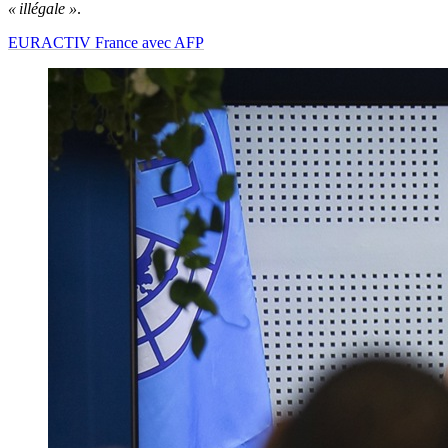
« illégale
»
.
EURACTIV France avec AFP