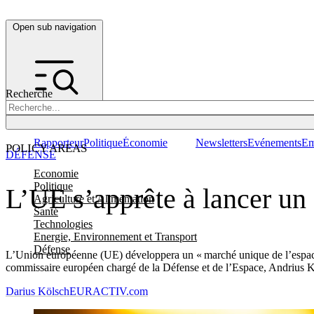
Open sub navigation
Recherche
Rapporteur
Politique
Économie
Newsletters
Evénements
Em
POLICY AREAS
DÉFENSE
Economie
Politique
L’UE s’apprête à lancer un
Agriculture et Alimentation
Santé
Technologies
Energie, Environnement et Transport
Défense
L’Union européenne (UE) développera un « marché unique de l’espace »
commissaire européen chargé de la Défense et de l’Espace, Andrius K
Darius Kölsch
EURACTIV.com