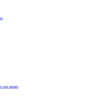
ts
ns son armée