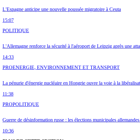
L'Espagne anticipe une nouvelle poussée migratoire à Ceuta
15:07
POLITIQUE
L'Allemagne renforce la sécurité à l'aéroport de Leipzig après une at
14:33
PRO
ENERGIE, ENVIRONNEMENT ET TRANSPORT
La pénurie d'énergie nucléaire en Hongrie ouvre la voie à la libéralis
11:38
PRO
POLITIQUE
Guerre de désinformation russe : les élections municipales allemandes 
10:36