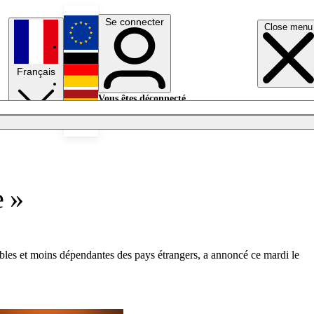
Se connecter
Close menu
English
Français
Deutsch
Vous êtes déconnecté.
Se connecter
Español
Lumières éteintes
e »
bles et moins dépendantes des pays étrangers, a annoncé ce mardi le