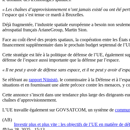
« Les chaînes d’approvisionnement n’ont jamais existé ou ont été pert
l’espace qui s’est tenue ce mardi à Bruxelles.
Déjà fragmentée, l’industrie spatiale européenne a besoin non seuleme
aérospatial français ArianeGroup, Martin Sion.
Face au coût élevé des projets spatiaux, la coopération entre les États
financement supplémentaire dans le prochain budget septennal de l’U
Cette stratégie est liée à la politique de défense de l’UE, également su
défense de l’espace aussi importante que la défense par l’espace.
« Il ne peut y avoir de défense sans espace, et il ne peut y avoir d’esp
Se référant au
rapport Niinistö
, le commissaire à la Défense et à l’es
situations et en fournissant une alerte précoce contre les menaces, y co
Cette annonce s’inscrit dans une tendance plus large des dirigeants e
chaînes d’approvisionnement.
L’UE travaille également sur GOVSATCOM, un système de
communi
(AB)
Investir plus et plus vite : les objectifs de l’UE en matière de dé
Jan 28, 2025 - 15:13