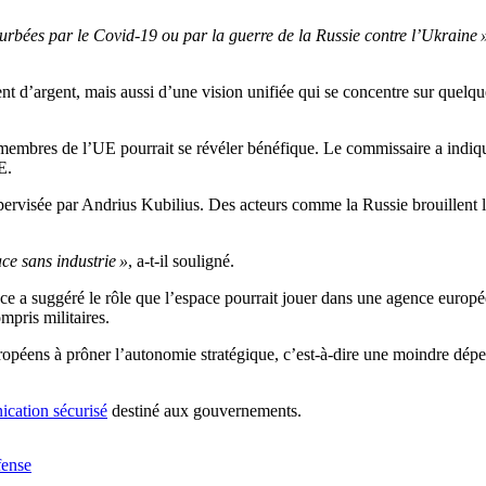
urbées par le Covid-19 ou par la guerre de la Russie contre l’Ukraine 
nt d’argent, mais aussi d’une vision unifiée qui se concentre sur quelq
 membres de l’UE pourrait se révéler bénéfique. Le commissaire a indiqué
E.
pervisée par Andrius Kubilius. Des acteurs comme la Russie brouillent les
ace sans industrie »
, a-t-il souligné.
pace a suggéré le rôle que l’espace pourrait jouer dans une agence euro
mpris militaires.
uropéens à prôner l’autonomie stratégique, c’est-à-dire une moindre dép
cation sécurisé
destiné aux gouvernements.
fense