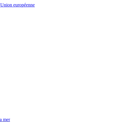
E
Union européenne
la mer