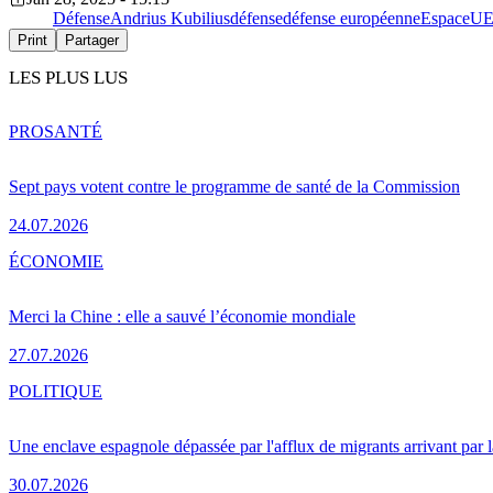
Défense
Andrius Kubilius
défense
défense européenne
Espace
U
Print
Partager
LES PLUS LUS
PRO
SANTÉ
Sept pays votent contre le programme de santé de la Commission
24.07.2026
ÉCONOMIE
Merci la Chine : elle a sauvé l’économie mondiale
27.07.2026
POLITIQUE
Une enclave espagnole dépassée par l'afflux de migrants arrivant par 
30.07.2026