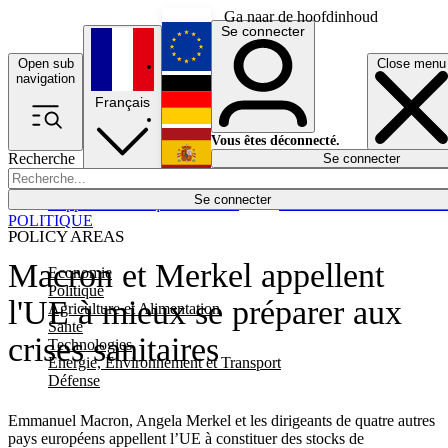
Ga naar de hoofdinhoud
Se connecter
Open sub
Close menu
English
navigation
Français
Deutsch
Vous êtes déconnecté.
Recherche
Se connecter
Español
Lumières éteintes
Se connecter
Rapporteur
Politique
Économie
Newsletters
Evénements
Em
POLITIQUE
POLICY AREAS
Macron et Merkel appellent
Economie
Politique
l'UE à mieux se préparer aux
Agriculture et Alimentation
Santé
crises sanitaires
Technologies
Energie, Environnement et Transport
Défense
Emmanuel Macron, Angela Merkel et les dirigeants de quatre autres
pays européens appellent l’UE à constituer des stocks de