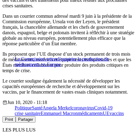
des vaccins et des traitements pour mieux résister aux prochaines
crises sanitaires.
Dans un courrier commun adressé mardi 9 juin à la présidente de la
Commission européenne, Ursula von der Leyen, le président
français, la chancelière allemande et les chefs de gouvernement
danois, espagnol, belge et polonais invitent à réfléchir à une stratégie
globale au niveau européen, potentiellement plus efficace que la
réponse particulière d’un État membre.
Ils proposent que l’UE dispose d’un stock permanent de trois mois
La Commission entend rapatrier la production de
de médicaments, matériels et équipements indispensables et que les
médicaments en Europe
États membres collaborent pour produire des produits critiques en
temps de crise.
Le courrier souligne également la nécessité de développer les
capacités européennes de recherche et développement sur les
vaccins, par le financement de vastes essais cliniques notamment.
Jun 10, 2020 - 11:18
Politique
Santé
Angela Merkel
coronavirus
Covid-19
crise sanitaire
Emmanuel Macron
médicaments
UE
vaccins
Print
Partager
LES PLUS LUS