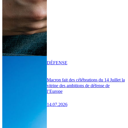
DÉFENSE
Macron fait des célébrations du 14 Juillet la
vitrine des ambitions de défense de
l’Europe
14.07.2026