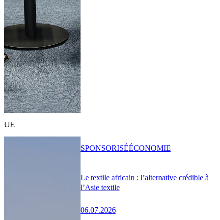
UE
SPONSORISÉ
ÉCONOMIE
Le textile africain : l’alternative crédible à
l’Asie textile
06.07.2026