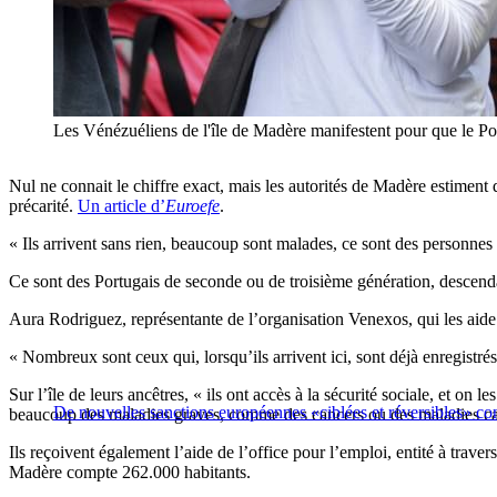
Les Vénézuéliens de l'île de Madère manifestent pour que le 
Nul ne connait le chiffre exact, mais les autorités de Madère estiment 
précarité.
Un article d’
Euroefe
.
« Ils arrivent sans rien, beaucoup sont malades, ce sont des personnes
Ce sont des Portugais de seconde ou de troisième génération, descendant
Aura Rodriguez, représentante de l’organisation Venexos, qui les aide à
« Nombreux sont ceux qui, lorsqu’ils arrivent ici, sont déjà enregistrés
Sur l’île de leurs ancêtres, « ils ont accès à la sécurité sociale, et on
De nouvelles sanctions européennes «ciblées et réversibles» co
beaucoup des maladies graves, comme des cancers ou des maladies ca
Ils reçoivent également l’aide de l’office pour l’emploi, entité à trav
Madère compte 262.000 habitants.