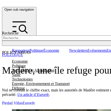
Open sub navigation
Recherche
Rapporteur
Politique
Économie
Newsletters
Evénements
Em
POLICY AREAS
POLITIQUE
Economie
Politique
Madère, une île refuge pou
Agriculture et Alimentation
Santé
Technologies
Energie, Environnement et Transport
Défense
Nul ne connait le chiffre exact, mais les autorités de Madère estiment 
précarité.
Un article d’
Euroefe
.
Piedad Viñas
Euroefe