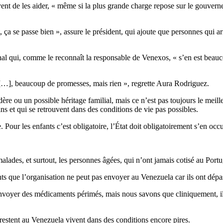
nt de les aider, « même si la plus grande charge repose sur le gouverne
it, ça se passe bien », assure le président, qui ajoute que personnes qui
l qui, comme le reconnaît la responsable de Venexos, « s’en est beaucou
E […], beaucoup de promesses, mais rien », regrette Aura Rodriguez.
re ou un possible héritage familial, mais ce n’est pas toujours le meill
ns et qui se retrouvent dans des conditions de vie pas possibles.
. Pour les enfants c’est obligatoire, l’État doit obligatoirement s’en occ
alades, et surtout, les personnes âgées, qui n’ont jamais cotisé au Portu
s que l’organisation ne peut pas envoyer au Venezuela car ils ont dépa
oyer des médicaments périmés, mais nous savons que cliniquement, ils 
restent au Venezuela vivent dans des conditions encore pires.