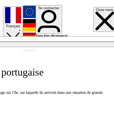
Se connecter
Close menu
English
Français
Deutsch
Vous êtes déconnecté.
Se connecter
Español
Lumières éteintes
 portugaise
 sur l’île, sur laquelle ils arrivent dans une situation de grande