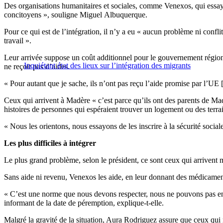
Des organisations humanitaires et sociales, comme Venexos, qui essaye
concitoyens », souligne Miguel Albuquerque.
Pour ce qui est de l’intégration, il n’y a eu « aucun problème ni confl
travail ».
Leur arrivée suppose un coût additionnel pour le gouvernement régiona
Inquiétant état des lieux sur l’intégration des migrants
ne reçoit pas d’aides.
« Pour autant que je sache, ils n’ont pas reçu l’aide promise par l’U
Ceux qui arrivent à Madère « c’est parce qu’ils ont des parents de Madè
histoires de personnes qui espéraient trouver un logement ou des terrai
« Nous les orientons, nous essayons de les inscrire à la sécurité sociale
Les plus difficiles à intégrer
Le plus grand problème, selon le président, ce sont ceux qui arrivent m
Sans aide ni revenu, Venexos les aide, en leur donnant des médicament
« C’est une norme que nous devons respecter, nous ne pouvons pas env
informant de la date de péremption, explique-t-elle.
Malgré la gravité de la situation, Aura Rodriguez assure que ceux qui 