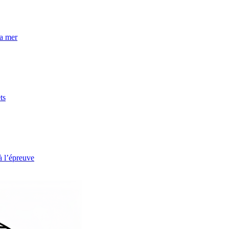
la mer
ts
à l’épreuve