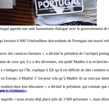
Portugal apporte une aide humanitaire dialogue avec le gouvernement d
qu’environ 6 000 Vénézuéliens descendants de Portugais ont trouvé refuge
 avec des carences énormes », a déclaré le président de l’archipel port
s de ceux qui, il y a des décennies, ont quitté Madère à la recherche d’
 s’intégrer sur l’île, explique à
Efe
qu’il est difficile de dire combien s
 en Europe, à Madrid. C’est pour cela qu’à Madère ils ne sont pas identif
 les soutient dans leur éducation », a déclaré le président, qui constate qu
ntre le Vénézuela
rdiovasculaires. »
ers laquelle « nous avons déjà placé près de 3 000 personnes », mais déso