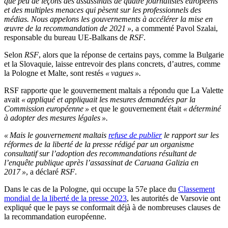
que peu de leçons des assassinats de quatre journalistes européens
et des multiples menaces qui pèsent sur les professionnels des
médias. Nous appelons les gouvernements à accélérer la mise en
œuvre de la recommandation de 2021 »
, a commenté Pavol Szalai,
responsable du bureau UE-Balkans de
RSF
.
Selon
RSF
, alors que la réponse de certains pays, comme la Bulgarie
et la Slovaquie, laisse entrevoir des plans concrets, d’autres, comme
la Pologne et Malte, sont restés
« vagues ».
RSF rapporte que le gouvernement maltais a répondu que La Valette
avait
« appliqué et appliquait les mesures demandées par la
Commission européenne »
et que le gouvernement était
« déterminé
à adopter des mesures légales ».
« Mais le gouvernement maltais
refuse de publier
le rapport sur les
réformes de la liberté de la presse rédigé par un organisme
consultatif sur l’adoption des recommandations résultant de
l’enquête publique après l’assassinat de Caruana Galizia en
2017 »
, a déclaré
RSF
.
Dans le cas de la Pologne, qui occupe la 57e place du
Classement
mondial de la liberté de la presse 2023
, les autorités de Varsovie ont
expliqué que le pays se conformait déjà à de nombreuses clauses de
la recommandation européenne.