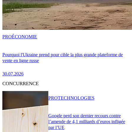
PRO
ÉCONOMIE
Pourquoi l'Ukraine prend pour cible la plus grande plateforme de
vente en ligne russe
30.07.2026
CONCURRENCE
PRO
TECHNOLOGIES
Google perd son dernier recours contre
l’amende de 4,1 milliards d’euros infligée
par l’UE