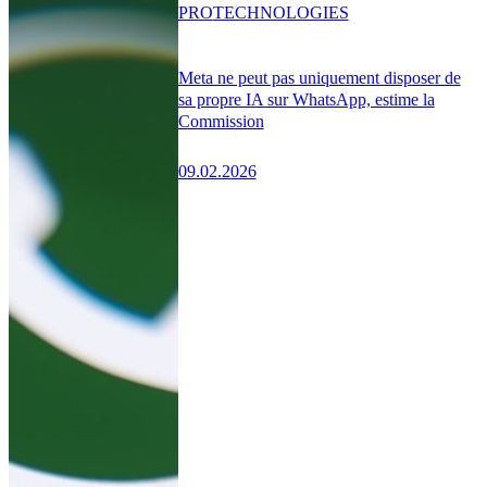
PRO
TECHNOLOGIES
Meta ne peut pas uniquement disposer de
sa propre IA sur WhatsApp, estime la
Commission
09.02.2026