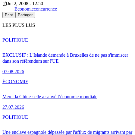
Jul 2, 2008 - 12:50
Économie
concurrence
Print
Partager
LES PLUS LUS
POLITIQUE
EXCLUSIF : L'Islande demande à Bruxelles de ne pas s'immiscer
dans son référendum sur l'UE
07.08.2026
ÉCONOMIE
Merci la Chine : elle a sauvé l’économie mondiale
27.07.2026
POLITIQUE
Une enclave espagnole dépassée par l'afflux de migrants arrivant par