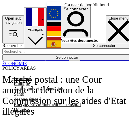
Ga naar de hoofdinhoud
Se connecter
Open sub
Close menu
English
navigation
Français
Deutsch
Vous êtes déconnecté.
Recherche
Se connecter
Español
Lumières éteintes
Se connecter
Rapporteur
Politique
Économie
Newsletters
Evénements
Em
ÉCONOMIE
POLICY AREAS
Marché postal : une Cour
Economie
Politique
annule la décision de la
Agriculture et Alimentation
Santé
Commission sur les aides d'Etat
Technologies
Energie, Environnement et Transport
illégales
Défense