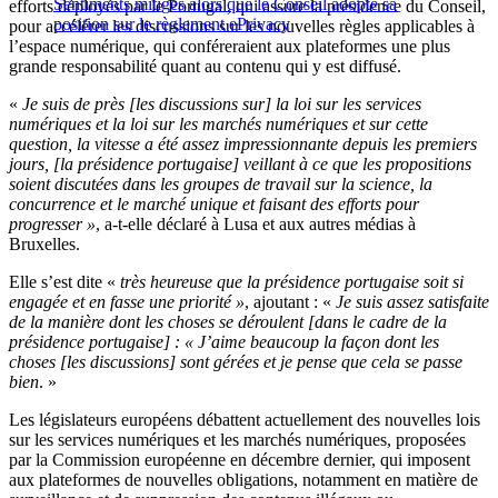
Sentiments mitigés alors que le Conseil adopte sa
efforts déployés par le Portugal, qui assure la présidence du Conseil,
position sur le règlement ePrivacy
pour accélérer les discussions sur les nouvelles règles applicables à
l’espace numérique, qui conféreraient aux plateformes une plus
grande responsabilité quant au contenu qui y est diffusé.
«
Je suis de près [les discussions sur] la loi sur les services
numériques et la loi sur les marchés numériques et sur cette
question, la vitesse a été assez impressionnante depuis les premiers
jours, [la présidence portugaise] veillant à ce que les propositions
soient discutées dans les groupes de travail sur la science, la
concurrence et le marché unique et faisant des efforts pour
progresser »
, a-t-elle déclaré à Lusa et aux autres médias à
Bruxelles.
Elle s’est dite «
très heureuse que la présidence portugaise soit si
engagée et en fasse une priorité »
, ajoutant : «
Je suis assez satisfaite
de la manière dont les choses se déroulent [dans le cadre de la
présidence portugaise] : « J’aime beaucoup la façon dont les
choses [les discussions] sont gérées et je pense que cela se passe
bien
. »
Les législateurs européens débattent actuellement des nouvelles lois
sur les services numériques et les marchés numériques, proposées
par la Commission européenne en décembre dernier, qui imposent
aux plateformes de nouvelles obligations, notamment en matière de