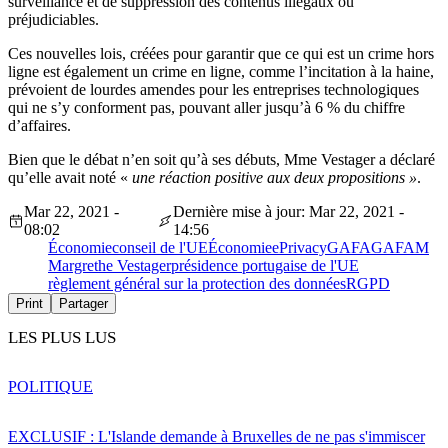
surveillance et de suppression des contenus illégaux ou
préjudiciables.
Ces nouvelles lois, créées pour garantir que ce qui est un crime hors
ligne est également un crime en ligne, comme l’incitation à la haine,
prévoient de lourdes amendes pour les entreprises technologiques
qui ne s’y conforment pas, pouvant aller jusqu’à 6 % du chiffre
d’affaires.
Bien que le débat n’en soit qu’à ses débuts, Mme Vestager a déclaré
qu’elle avait noté «
une réaction positive aux deux propositions »
.
Mar 22, 2021 -
Dernière mise à jour: Mar 22, 2021 -
08:02
14:56
Économie
conseil de l'UE
Économie
ePrivacy
GAFA
GAFAM
Margrethe Vestager
présidence portugaise de l'UE
règlement général sur la protection des données
RGPD
Print
Partager
LES PLUS LUS
POLITIQUE
EXCLUSIF : L'Islande demande à Bruxelles de ne pas s'immiscer