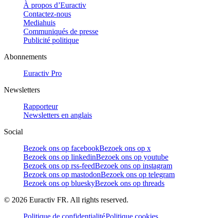
À propos d’Euractiv
Contactez-nous
Mediahuis
Communiqués de presse
Publicité politique
Abonnements
Euractiv Pro
Newsletters
Rapporteur
Newsletters en anglais
Social
Bezoek ons op facebook
Bezoek ons op x
Bezoek ons op linkedin
Bezoek ons op youtube
Bezoek ons op rss-feed
Bezoek ons op instagram
Bezoek ons op mastodon
Bezoek ons op telegram
Bezoek ons op bluesky
Bezoek ons op threads
©
2026
Euractiv FR. All rights reserved.
Politique de confidentialité
Politique cookies