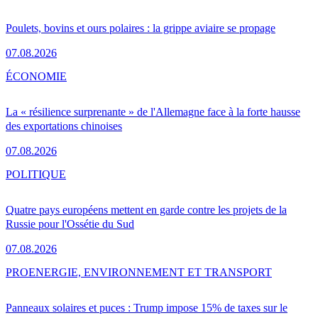
Poulets, bovins et ours polaires : la grippe aviaire se propage
07.08.2026
ÉCONOMIE
La « résilience surprenante » de l'Allemagne face à la forte hausse
des exportations chinoises
07.08.2026
POLITIQUE
Quatre pays européens mettent en garde contre les projets de la
Russie pour l'Ossétie du Sud
07.08.2026
PRO
ENERGIE, ENVIRONNEMENT ET TRANSPORT
Panneaux solaires et puces : Trump impose 15% de taxes sur le