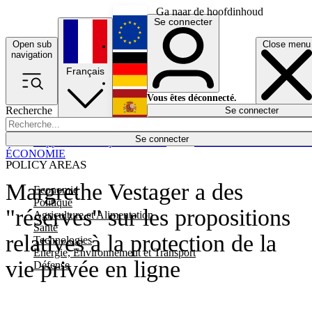
Ga naar de hoofdinhoud
Se connecter
Open sub
Close menu
English
navigation
Français
Deutsch
Vous êtes déconnecté.
Recherche
Se connecter
Español
Lumières éteintes
Se connecter
Rapporteur
Politique
Économie
Newsletters
Evénements
Em
ÉCONOMIE
POLICY AREAS
Margrethe Vestager a des
Economie
Politique
"réserves" sur les propositions
Agriculture et Alimentation
Santé
relatives à la protection de la
Technologies
Energie, Environnement et Transport
vie privée en ligne
Défense