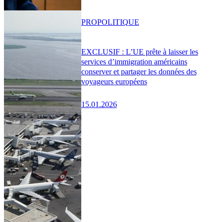
PRO
POLITIQUE
EXCLUSIF : L’UE prête à laisser les
services d’immigration américains
conserver et partager les données des
voyageurs européens
15.01.2026