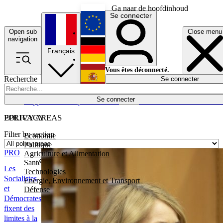
Ga naar de hoofdinhoud
Se connecter
Open sub
Close menu
English
navigation
Français
Deutsch
Vous êtes déconnecté.
Recherche
Se connecter
Español
Lumières éteintes
Se connecter
Rapporteur
Politique
Économie
Newsletters
Evénements
Em
POLICY AREAS
EPRIVACY
Filter by section
Economie
Politique
PRO
Agriculture et Alimentation
Santé
Les
Technologies
Socialistes
Energie, Environnement et Transport
et
Défense
Démocrates
fixent des
limites à la