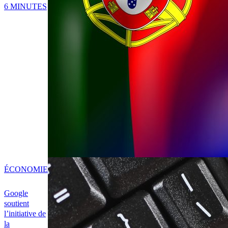
6 MINUTES
ÉCONOMIE
Google
soutient
l’initiative de
la