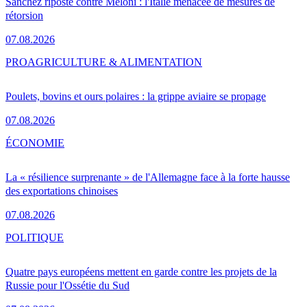
Sánchez riposte contre Meloni : l'Italie menacée de mesures de
rétorsion
07.08.2026
PRO
AGRICULTURE & ALIMENTATION
Poulets, bovins et ours polaires : la grippe aviaire se propage
07.08.2026
ÉCONOMIE
La « résilience surprenante » de l'Allemagne face à la forte hausse
des exportations chinoises
07.08.2026
POLITIQUE
Quatre pays européens mettent en garde contre les projets de la
Russie pour l'Ossétie du Sud