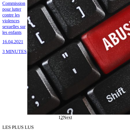
Commission
pour lutter
contre les
violences
sexuelles sur
les enfants
16.04.2021
3 MINUTES
1
2
Next
LES PLUS LUS