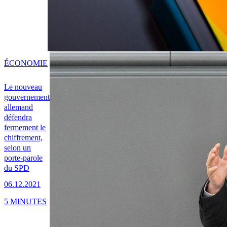
ÉCONOMIE
Le nouveau
gouvernement
allemand
défendra
fermement le
chiffrement,
selon un
porte-parole
du SPD
06.12.2021
5 MINUTES