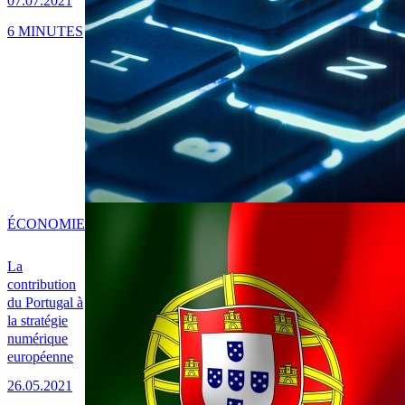
07.07.2021
6 MINUTES
ÉCONOMIE
La
contribution
du Portugal à
la stratégie
numérique
européenne
26.05.2021