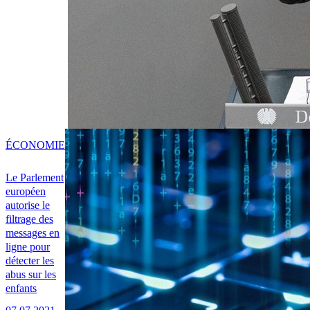
ÉCONOMIE
Le Parlement
européen
autorise le
filtrage des
messages en
ligne pour
détecter les
abus sur les
enfants