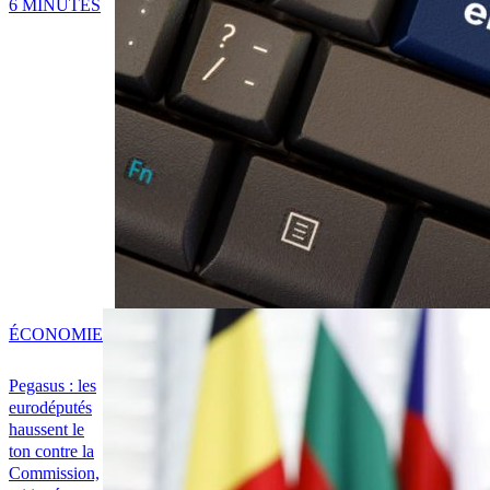
6 MINUTES
ÉCONOMIE
Pegasus : les
eurodéputés
haussent le
ton contre la
Commission,