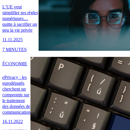
L’UE veut
simplifier ses règles
numériques…
quitte à sacrifier un
peu la vie privée
11.11.2025
7 MINUTES
ÉCONOMIE
ePrivacy : les
eurodéputés
cherchent un
compromis sur
le traitement
des données de
communication
16.11.2022