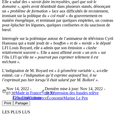
Elle a salué des
« savoir-faire incroyables, quel que soit le
domaine »
, après avoir déambulé dans plusieurs stands, dénonçant
un
« problème de formation »
face aux difficultés de recrutement,
ironisant sur la politique du
« col roulé »
du gouvernement en
matière énergétique, et terminant par quelques emplettes, un couteau
pour éplucher les légumes, quelques confiseries et du saucisson de
bœuf.
Interrogée sur la polémique autour de l’animateur de télévision Cyril
Hanouna qui a traité jeudi de
« bouffon »
et de
« merde »
le député
LFI Louis Boyard, elle a admis que son émission
« clashe
relativement souvent »
. Elle a aussi affirmé avoir
« un avis »
sur
l’élu LFI qu’elle ne
« pourrait pas exprimer tellement il est
méchant ».
L’indignation de M. Boyard est
« à géométrie variable »
, a-t-elle
estimé, car
« l’indignation qu’il exprime aujourd’hui, il ne
l’exprimait pas hier lorsqu’il était salarié par M. Bolloré ».
Nov 14, 2022 -
Dernière mise à jour: Nov 14, 2022 -
« Made in France »: la Répression des fraudes relève
07:22
07:22
15% d’infractions
Économie
Commerce
Économie
Marine Le Pen
Print
Partager
LES PLUS LUS