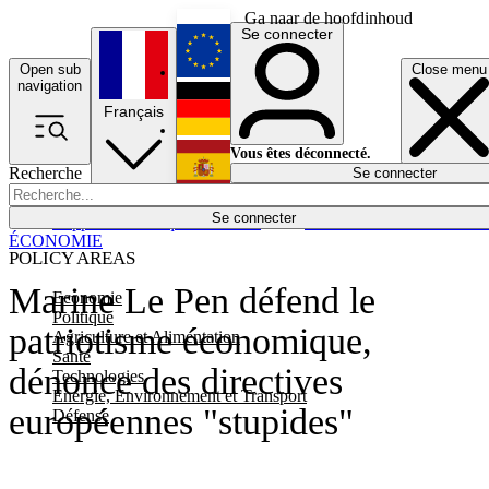
Ga naar de hoofdinhoud
Se connecter
Open sub
Close menu
English
navigation
Français
Deutsch
Vous êtes déconnecté.
Recherche
Se connecter
Español
Lumières éteintes
Se connecter
Rapporteur
Politique
Économie
Newsletters
Evénements
Em
ÉCONOMIE
POLICY AREAS
Marine Le Pen défend le
Economie
Politique
patriotisme économique,
Agriculture et Alimentation
Santé
dénonce des directives
Technologies
Energie, Environnement et Transport
européennes "stupides"
Défense