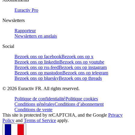
Euractiv Pro
Newsletters
Rapporteur
Newsletters en anglais
Social
Bezoek ons op facebook
Bezoek ons op x
Bezoek ons op linkedin
Bezoek ons op youtube
Bezoek ons op rss-feed
Bezoek ons op instagram
Bezoek ons op mastodon
Bezoek ons op telegram
Bezoek ons op bluesky
Bezoek ons op threads
©
2026
Euractiv FR. All rights reserved.
Politique de confidentialité
Politique cookies
Conditions générales
Conditions d’abonnement
Conditions de vente
This site is protected by reCAPTCHA, and the Google
Privacy
Policy
and
Terms of Service
apply.