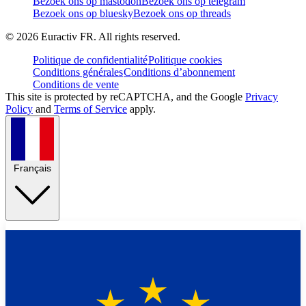
Bezoek ons op mastodon
Bezoek ons op telegram
Bezoek ons op bluesky
Bezoek ons op threads
©
2026
Euractiv FR. All rights reserved.
Politique de confidentialité
Politique cookies
Conditions générales
Conditions d’abonnement
Conditions de vente
This site is protected by reCAPTCHA, and the Google
Privacy
Policy
and
Terms of Service
apply.
Français