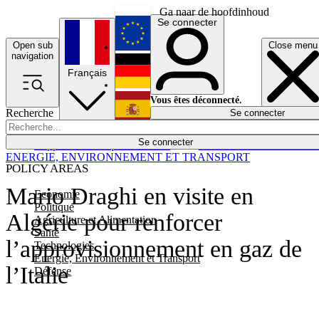
Ga naar de hoofdinhoud
Se connecter
Open sub
Close menu
English
navigation
Français
Deutsch
Vous êtes déconnecté.
Recherche
Se connecter
Español
Lumières éteintes
Se connecter
Rapporteur
Politique
Économie
Newsletters
Evénements
Em
ENERGIE, ENVIRONNEMENT ET TRANSPORT
POLICY AREAS
Mario Draghi en visite en
Economie
Politique
Algérie pour renforcer
Agriculture et Alimentation
Santé
l’approvisionnement en gaz de
Technologies
Energie, Environnement et Transport
l’Italie
Défense