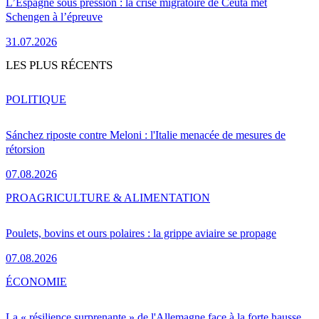
L’Espagne sous pression : la crise migratoire de Ceuta met
Schengen à l’épreuve
31.07.2026
LES PLUS RÉCENTS
POLITIQUE
Sánchez riposte contre Meloni : l'Italie menacée de mesures de
rétorsion
07.08.2026
PRO
AGRICULTURE & ALIMENTATION
Poulets, bovins et ours polaires : la grippe aviaire se propage
07.08.2026
ÉCONOMIE
La « résilience surprenante » de l'Allemagne face à la forte hausse