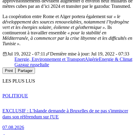
approvisionnements devraient augmenter d’environ neuf milliards de
mètres cubes par an d’ici 2024 et transiter par le gazoduc Transmed.
La coopération entre Rome et Alger portera également sur
« le
développement des sources renouvelables, notamment l’hydrogène
vert et les énergies solaire, éolienne et géothermique »
. Ils
continueront à travailler ensemble
« pour la stabilité en
Méditerranée, à commencer par la crise libyenne et les difficultés en
Tunisie »
.
Jul 19, 2022 - 07:11
Dernière mise à jour: Jul 19, 2022 - 07:33
Energie, Environnement et Transport
Algérie
Energie & Climat
Gaz
gaz russe
Italie
Print
Partager
LES PLUS LUS
POLITIQUE
EXCLUSIF : L'Islande demande à Bruxelles de ne pas s'immiscer
dans son référendum sur l'UE
07.08.2026