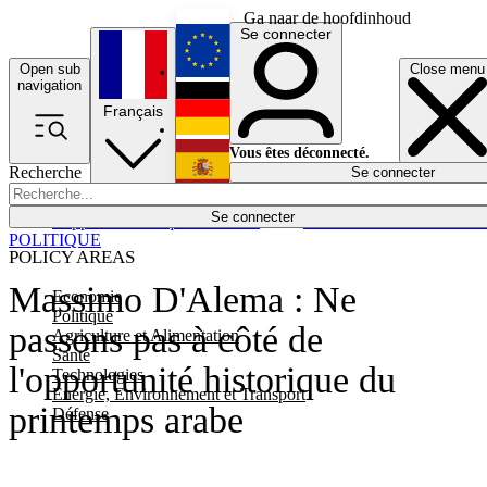
Ga naar de hoofdinhoud
Se connecter
Open sub
Close menu
English
navigation
Français
Deutsch
Vous êtes déconnecté.
Recherche
Se connecter
Español
Lumières éteintes
Se connecter
Rapporteur
Politique
Économie
Newsletters
Evénements
Em
POLITIQUE
POLICY AREAS
Massimo D'Alema : Ne
Economie
Politique
passons pas à côté de
Agriculture et Alimentation
Santé
l'opportunité historique du
Technologies
Energie, Environnement et Transport
printemps arabe
Défense