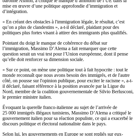
baronne Ashton, a critiqué le manque d’ambition de l’UE dans la
mise en œuvre d’une politique approfondie d’immigration et
d’intégration.
« En créant des obstacles à l'immigration légale, le résultat, c’est
qu’on a plus de clandestins », a-t-il déclaré, plaidant pour des
politiques plus fortes visant à attirer des immigrants plus qualifiés.
Pointant du doigt le manque de cohérence du débat sur
l’immigration, Massimo D’Alema a fait remarquer que cette
question serait un vrai test pour l’Union européenne, dont il pense
qu’elle doit renforcer sa dimension sociale.
« Sur ce point, on mène une politique tout à fait hypocrite : tout le
monde reconnaît que nous avons besoin des immigrés, et de l'autre
côté, on pousse sur l'opinion publique, pour exciter le racisme », a-t-
il déclaré, faisant référence à la position avancée par la Ligue du
Nord, membre de la coalition gouvernementale de Silvio Berlusconi,
le premier ministre italien.
Évoquant la querelle franco-italienne au sujet de l’arrivée de
25 000 immigrés illégaux tunisiens, Massimo D’Alema a critiqué le
gouvernement italien pour sa réaction populiste, ce qui a exacerbé le
discours politique et électoral nationaliste dans le pays.
Selon lui, les gouvernements en Europe se sont repliés sur eux-