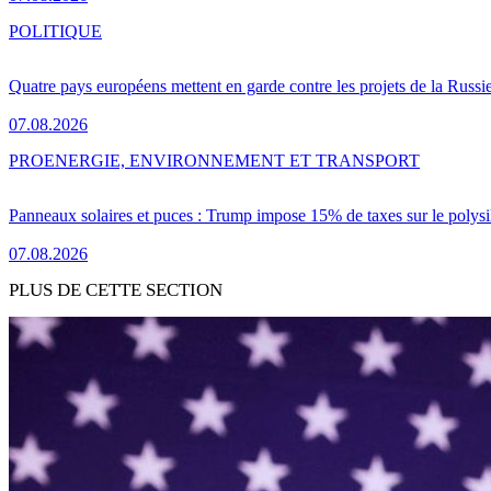
POLITIQUE
Quatre pays européens mettent en garde contre les projets de la Russi
07.08.2026
PRO
ENERGIE, ENVIRONNEMENT ET TRANSPORT
Panneaux solaires et puces : Trump impose 15% de taxes sur le polysi
07.08.2026
PLUS DE CETTE SECTION