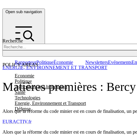
Open sub navigation
Recherche
Rapporteur
Politique
Économie
Newsletters
Evénements
Em
POLICY AREAS
ENERGIE, ENVIRONNEMENT ET TRANSPORT
Economie
Politique
Matières premières : Bercy
Agriculture et Alimentation
Santé
Technologies
Energie, Environnement et Transport
Défense
Alors que la réforme du code minier est en cours de finalisation, un p
EURACTIV.fr
Alors que la réforme du code minier est en cours de finalisation, un p