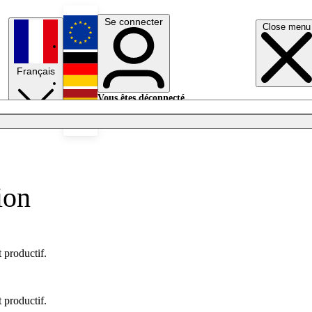
Se connecter
Close menu
English
Français
Deutsch
Vous êtes déconnecté.
Se connecter
Español
Lumières éteintes
ion
 productif.
 productif.