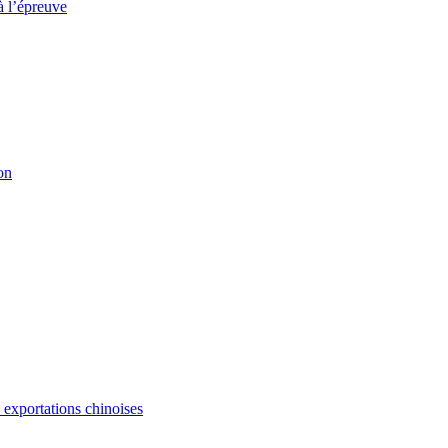
à l’épreuve
on
s exportations chinoises