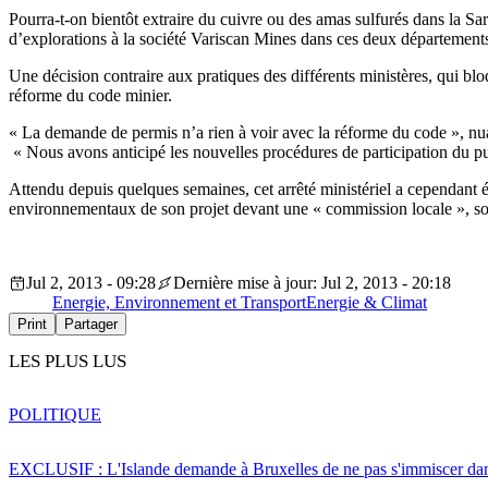
Pourra-t-on bientôt extraire du cuivre ou des amas sulfurés dans la S
d’explorations à la société Variscan Mines dans ces deux département
Une décision contraire aux pratiques des différents ministères, qui blo
réforme du code minier.
« La demande de permis n’a rien à voir avec la réforme du code », n
« Nous avons anticipé les nouvelles procédures de participation du pub
Attendu depuis quelques semaines, cet arrêté ministériel a cependant 
environnementaux de son projet devant une « commission locale », sou
Jul 2, 2013 - 09:28
Dernière mise à jour: Jul 2, 2013 - 20:18
Energie, Environnement et Transport
Energie & Climat
Print
Partager
LES PLUS LUS
POLITIQUE
EXCLUSIF : L'Islande demande à Bruxelles de ne pas s'immiscer dan