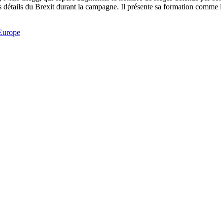
des détails du Brexit durant la campagne. Il présente sa formation comme 
Europe