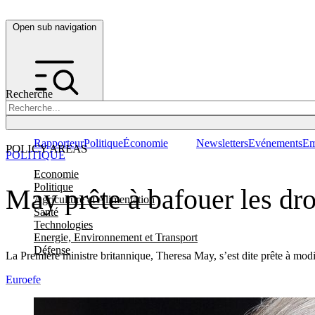
Open sub navigation
Recherche
Rapporteur
Politique
Économie
Newsletters
Evénements
Em
POLICY AREAS
POLITIQUE
Economie
Politique
May prête à bafouer les dro
Agriculture et Alimentation
Santé
Technologies
Energie, Environnement et Transport
Défense
La Première ministre britannique, Theresa May, s’est dite prête à modi
Euroefe