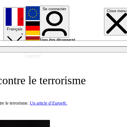
Se connecter
Close menu
English
Français
Deutsch
Vous êtes déconnecté.
Se connecter
Español
Lumières éteintes
ontre le terrorisme
re le terrorisme.
Un article d’
Euroefe
.