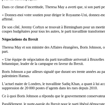
Dans ce climat d’incertitude, Theresa May a averti que, si son parti p
« Donnez-moi votre soutien pour diriger le Royaume-Uni, donnez-moi l’
affirmé.
De son côté, Jeremy Corbyn se trouvait à Birmingham pour un meeting d
coupes budgétaires pour tous les autres, le parti travailliste transform
Négociations du Brexit
Theresa May et son ministre des Affaires étrangères, Boris Johnson, on
part.
« Une équipe de négociation du parti travailliste arriverait à Bruxelles 
britannique, leader de la campagne en faveur du Brexit.
Boris Johnson a par ailleurs signalé que durant ses trente années au
palestinien Hamas.
L’actuel maire de Londres, le travailliste Sadiq Khan, a quant à lui acc
suppression de 20 000 postes d’agents dans les rues depuis 2010.
Ce à quoi Boris Johnson a répondu que le gouvernement conservateur av
Parallèlement, le porte-parole du Brexit pour le parti libéral démocra