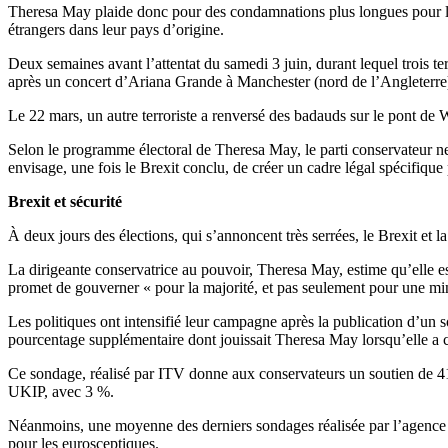
Theresa May plaide donc pour des condamnations plus longues pour les co
étrangers dans leur pays d’origine.
Deux semaines avant l’attentat du samedi 3 juin, durant lequel trois 
après un concert d’Ariana Grande à Manchester (nord de l’Angleterre
Le 22 mars, un autre terroriste a renversé des badauds sur le pont de W
Selon le programme électoral de Theresa May, le parti conservateur
envisage, une fois le Brexit conclu, de créer un cadre légal spécifiqu
Brexit et sécurité
À deux jours des élections, qui s’annoncent très serrées, le Brexit et l
La dirigeante conservatrice au pouvoir, Theresa May, estime qu’elle e
promet de gouverner « pour la majorité, et pas seulement pour une minori
Les politiques ont intensifié leur campagne après la publication d’un so
pourcentage supplémentaire dont jouissait Theresa May lorsqu’elle a co
Ce sondage, réalisé par ITV donne aux conservateurs un soutien de 41,5
UKIP, avec 3 %.
Néanmoins, une moyenne des derniers sondages réalisée par l’agence d
pour les eurosceptiques.