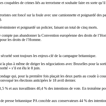
upables de crimes liés au terrorisme et souhaite faire en sorte qu’il so
terroristes ont foncé sur la foule avec une camionnette et poignardé des
).
estminster et poignardé un policier, faisant un total de cinq morts.
 ne compte pas abandonner la Convention européenne des droits de l’H
e pour les droits de l’Homme.
a sécurité sont toujours les enjeux-clé de la campagne britannique.
st la plus à même de diriger les négociations avec Bruxelles pour la so
té » s’il est élu le 8 juin.
ndage qui, pour la première fois plaçait les deux partis au coude à coude
nvoqué les élections anticipées le 18 avril dernier.
 % et aux travaillistes 40,4 % des intentions de vote. En troisième posi
e presse britannique PA concède aux conservateurs 44 % des intentions d