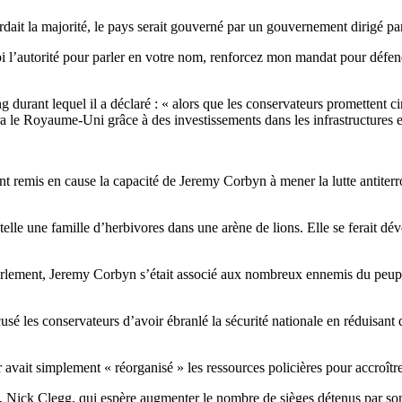
erdait la majorité, le pays serait gouverné par un gouvernement dirigé 
autorité pour parler en votre nom, renforcez mon mandat pour défendre 
urant lequel il a déclaré : « alors que les conservateurs promettent ci
era le Royaume-Uni grâce à des investissements dans les infrastructures et
t remis en cause la capacité de Jeremy Corbyn à mener la lutte antiterr
telle une famille d’herbivores dans une arène de lions. Elle se ferait dév
 parlement, Jeremy Corbyn s’était associé aux nombreux ennemis du peup
usé les conservateurs d’avoir ébranlé la sécurité nationale en réduisant 
ait simplement « réorganisé » les ressources policières pour accroître 
te, Nick Clegg, qui espère augmenter le nombre de sièges détenus par so