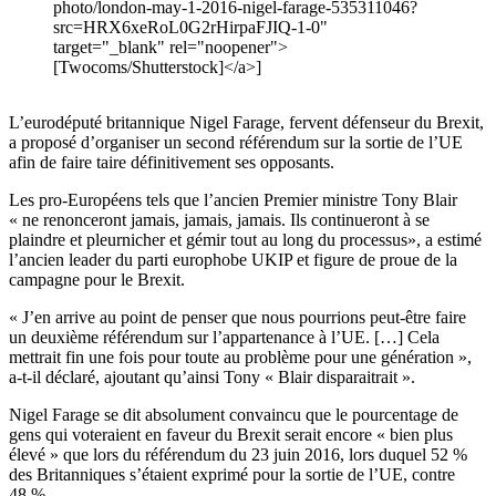
photo/london-may-1-2016-nigel-farage-535311046?
src=HRX6xeRoL0G2rHirpaFJIQ-1-0"
target="_blank" rel="noopener">
[Twocoms/Shutterstock]</a>]
L’eurodéputé britannique Nigel Farage, fervent défenseur du Brexit,
a proposé d’organiser un second référendum sur la sortie de l’UE
afin de faire taire définitivement ses opposants.
Les pro-Européens tels que l’ancien Premier ministre Tony Blair
« ne renonceront jamais, jamais, jamais. Ils continueront à se
plaindre et pleurnicher et gémir tout au long du processus», a estimé
l’ancien leader du parti europhobe UKIP et figure de proue de la
campagne pour le Brexit.
« J’en arrive au point de penser que nous pourrions peut-être faire
un deuxième référendum sur l’appartenance à l’UE. […] Cela
mettrait fin une fois pour toute au problème pour une génération »,
a-t-il déclaré, ajoutant qu’ainsi Tony « Blair disparaitrait ».
Nigel Farage se dit absolument convaincu que le pourcentage de
gens qui voteraient en faveur du Brexit serait encore « bien plus
élevé » que lors du référendum du 23 juin 2016, lors duquel 52 %
des Britanniques s’étaient exprimé pour la sortie de l’UE, contre
48 %.