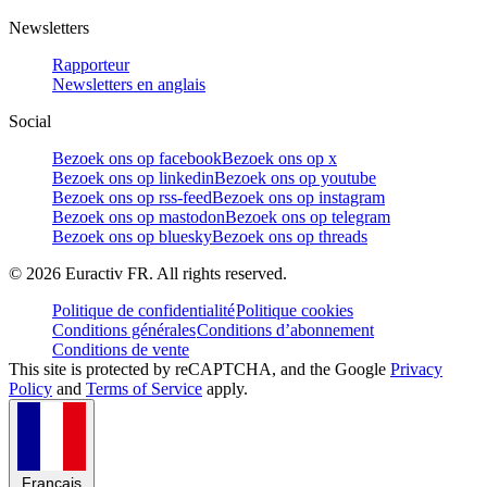
Newsletters
Rapporteur
Newsletters en anglais
Social
Bezoek ons op facebook
Bezoek ons op x
Bezoek ons op linkedin
Bezoek ons op youtube
Bezoek ons op rss-feed
Bezoek ons op instagram
Bezoek ons op mastodon
Bezoek ons op telegram
Bezoek ons op bluesky
Bezoek ons op threads
©
2026
Euractiv FR. All rights reserved.
Politique de confidentialité
Politique cookies
Conditions générales
Conditions d’abonnement
Conditions de vente
This site is protected by reCAPTCHA, and the Google
Privacy
Policy
and
Terms of Service
apply.
Français