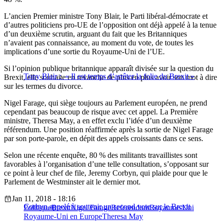
L’ancien Premier ministre Tony Blair, le Parti libéral-démocrate et
d’autres politiciens pro-UE de l’opposition ont déjà appelé à la tenue
d’un deuxième scrutin, arguant du fait que les Britanniques
n’avaient pas connaissance, au moment du vote, de toutes les
implications d’une sortie du Royaume-Uni de l’UE.
Si l’opinion publique britannique apparaît divisée sur la question du
Tony Blair : « Il est temps d’arrêter la folie du Brexit »
Brexit, elle souhaite en revanche de plus en plus avoir son mot à dire
sur les termes du divorce.
Nigel Farage, qui siège toujours au Parlement européen, ne prend
cependant pas beaucoup de risque avec cet appel. La Première
ministre, Theresa May, a en effet exclu l’idée d’un deuxième
référendum. Une position réaffirmée après la sortie de Nigel Farage
par son porte-parole, en dépit des appels croissants dans ce sens.
Selon une récente enquête, 80 % des militants travaillistes sont
favorables à l’organisation d’une telle consultation, s’opposant sur
ce point à leur chef de file, Jeremy Corbyn, qui plaide pour que le
Parlement de Westminster ait le dernier mot.
Jan 11, 2018 - 18:16
Corbyn appelé à soutenir un second vote sur le Brexit
Politique
Brexit
Nigel Farage
Referendum
Royaume-Uni
Royaume-Uni en Europe
Theresa May