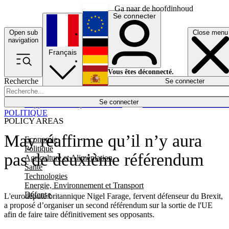
Ga naar de hoofdinhoud
Se connecter
Open sub
Close menu
English
navigation
Français
Deutsch
Vous êtes déconnecté.
Recherche
Se connecter
Español
Lumières éteintes
Se connecter
Rapporteur
Politique
Économie
Newsletters
Evénements
Em
POLITIQUE
POLICY AREAS
May réaffirme qu’il n’y aura
Economie
Politique
pas de deuxième référendum
Agriculture et Alimentation
Santé
Technologies
Energie, Environnement et Transport
Défense
L'eurodéputé britannique Nigel Farage, fervent défenseur du Brexit,
a proposé d’organiser un second référendum sur la sortie de l'UE
afin de faire taire définitivement ses opposants.