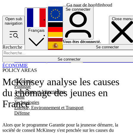
Ga naar de hoofdinhoud
Se connecter
Open sub
Close menu
English
navigation
Français
Deutsch
Vous êtes déconnecté.
Recherche
Se connecter
Español
Lumières éteintes
Se connecter
Rapporteur
Politique
Économie
Newsletters
Evénements
Em
ÉCONOMIE
POLICY AREAS
McKinsey analyse les causes
Economie
Politique
du chômage des jeunes en
Agriculture et Alimentation
Santé
France
Technologies
Energie, Environnement et Transport
Défense
Alors que le programme Garantie pour la jeunesse démarre, la
société de conseil McKinsey s'est penchée sur les causes du