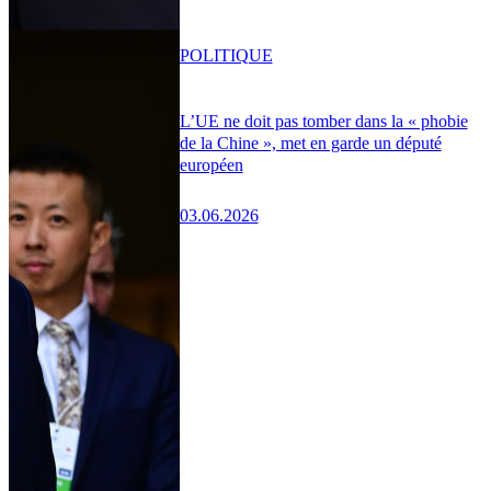
POLITIQUE
L’UE ne doit pas tomber dans la « phobie
de la Chine », met en garde un député
européen
03.06.2026