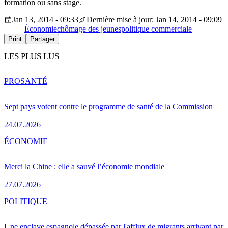
formation ou sans stage.
Jan 13, 2014 - 09:33
Dernière mise à jour: Jan 14, 2014 - 09:09
Économie
chômage des jeunes
politique commerciale
Print
Partager
LES PLUS LUS
PRO
SANTÉ
Sept pays votent contre le programme de santé de la Commission
24.07.2026
ÉCONOMIE
Merci la Chine : elle a sauvé l’économie mondiale
27.07.2026
POLITIQUE
Une enclave espagnole dépassée par l'afflux de migrants arrivant par