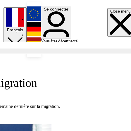
Se connecter
Close menu
English
Français
Deutsch
Vous êtes déconnecté.
Se connecter
Español
Lumières éteintes
igration
emaine dernière sur la migration.