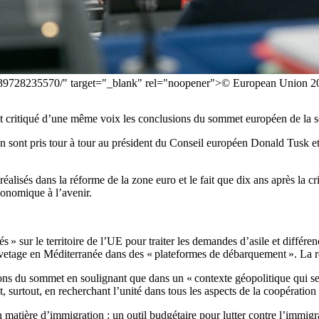
t/39728235570/" target="_blank" rel="noopener">© European Union 2
nt critiqué d’une même voix les conclusions du sommet européen de la s
n sont pris tour à tour au président du Conseil européen Donald Tusk et 
réalisés dans la réforme de la zone euro et le fait que dix ans après la c
onomique à l’avenir.
 » sur le territoire de l’UE pour traiter les demandes d’asile et différen
uvetage en Méditerranée dans des « plateformes de débarquement ». La r
ns du sommet en soulignant que dans un « contexte géopolitique qui se d
, surtout, en recherchant l’unité dans tous les aspects de la coopératio
en matière d’immigration : un outil budgétaire pour lutter contre l’immigr