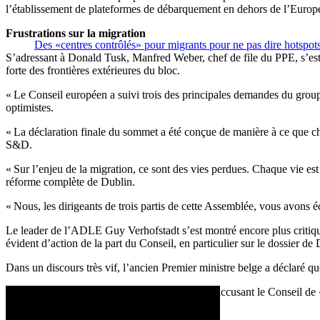
l’établissement de plateformes de débarquement en dehors de l’Europe. M
Frustrations sur la migration
Des «centres contrôlés» pour migrants pour ne pas dire hotspot
S’adressant à Donald Tusk, Manfred Weber, chef de file du PPE, s’est fé
forte des frontières extérieures du bloc.
« Le Conseil européen a suivi trois des principales demandes du groupe
optimistes.
« La déclaration finale du sommet a été conçue de manière à ce que ch
S&D.
« Sur l’enjeu de la migration, ce sont des vies perdues. Chaque vie est
réforme complète de Dublin.
« Nous, les dirigeants de trois partis de cette Assemblée, vous avons é
Le leader de l’ADLE Guy Verhofstadt s’est montré encore plus critique
évident d’action de la part du Conseil, en particulier sur le dossier de
Dans un discours très vif, l’ancien Premier ministre belge a déclaré qu
Rappelant les morts de Lampedusa en 2013 et accusant le Conseil de « 
d’humanité et au droit international ».