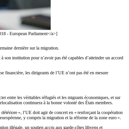
018 - European Parliament</a>]
emaine dernière sur la migration.
à son institution pour n’avoir pas été capables d’atteindre un accord
rise financière, les dirigeants de l’UE n’ont pas été en mesure
cier entre les véritables réfugiés et les migrants économiques, et sur
elocalisation continuera à la bonne volonté des États membres.
étériore », l’UE doit agir de concert en « renforçant la coopération
n européenne, y compris la migration et la réforme de la zone euro ».
ation illégale, un soutien accru aux garde-côtes libyens et