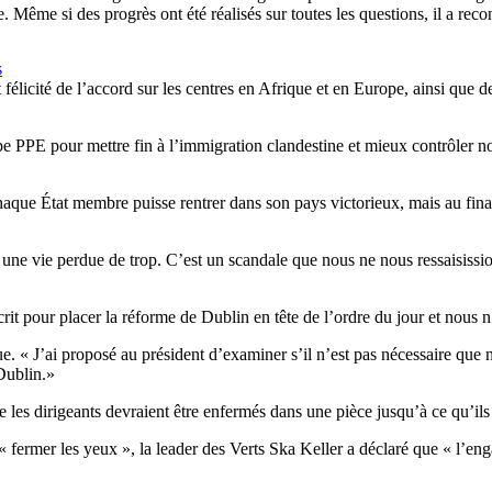
ême si des progrès ont été réalisés sur toutes les questions, il a recon
s
licité de l’accord sur les centres en Afrique et en Europe, ainsi que de
 PPE pour mettre fin à l’immigration clandestine et mieux contrôler nos 
aque État membre puisse rentrer dans son pays victorieux, mais au final
 une vie perdue de trop. C’est un scandale que nous ne nous ressaisission
crit pour placer la réforme de Dublin en tête de l’ordre du jour et nous 
. « J’ai proposé au président d’examiner s’il n’est pas nécessaire que
 Dublin.»
e les dirigeants devraient être enfermés dans une pièce jusqu’à ce qu’ils
fermer les yeux », la leader des Verts Ska Keller a déclaré que « l’en