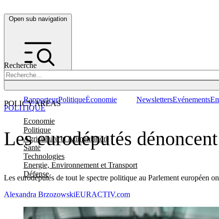
Open sub navigation
Recherche
Rapporteur
Politique
Économie
Newsletters
Evénements
Em
POLICY AREAS
POLITIQUE
Economie
Politique
Les eurodéputés dénoncent 
Agriculture et Alimentation
Santé
Technologies
Energie, Environnement et Transport
Défense
Les eurodéputés de tout le spectre politique au Parlement européen o
Alexandra Brzozowski
EURACTIV.com