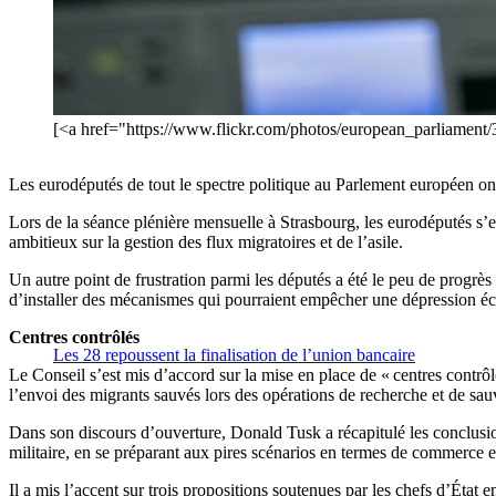
[<a href="https://www.flickr.com/photos/european_parliamen
Les eurodéputés de tout le spectre politique au Parlement européen o
Lors de la séance plénière mensuelle à Strasbourg, les eurodéputés s’e
ambitieux sur la gestion des flux migratoires et de l’asile.
Un autre point de frustration parmi les députés a été le peu de progrès 
d’installer des mécanismes qui pourraient empêcher une dépression éc
Centres contrôlés
Les 28 repoussent la finalisation de l’union bancaire
Le Conseil s’est mis d’accord sur la mise en place de « centres contrôlés
l’envoi des migrants sauvés lors des opérations de recherche et de sa
Dans son discours d’ouverture, Donald Tusk a récapitulé les conclusio
militaire, en se préparant aux pires scénarios en termes de commerce et
Il a mis l’accent sur trois propositions soutenues par les chefs d’État 