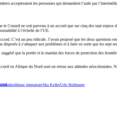
embres accepteraient les personnes qui demandent l’asile par l’intermédiai
e le Conseil ne soit parvenu à un accord que sur cinq des sept enjeux d
ponsabilité à l’échelle de l’UE.
rd. C’est un peu ridicule. J’avais proposé que les deux questions enco
as disposés à s’attaquer aux problèmes et à faire en sorte que les sept s
suggéré que la portée et le mandat des forces de protection des frontières
cueil en Afrique du Nord sont un retour aux attitudes néocoloniales. N
ccord
ational
politique migratoire
Ska Keller
Udo Bullmann