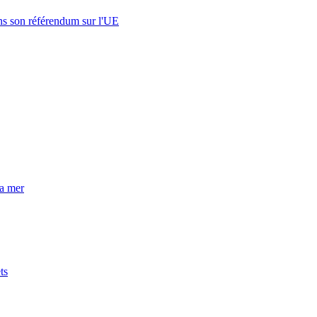
s son référendum sur l'UE
la mer
ts