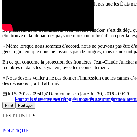
De plus, la réinstallation volontaire ne signifierait pas que les États m
elle.
Juncker déçu des quotas de migration
Le président de la Commission, Jean-Claude Juncker, s’est dit déçu qu
être trouvé et la plupart des pays membres ont refusé d’accepter la res
« Même lorsque nous sommes d’accord, nous ne pouvons pas être d’acco
gens regrettent que nous ne fassions pas de progrès, mais ils ne sont p
En ce qui concerne la protection des frontières, Jean-Claude Juncker a 
membres et dans les pays tiers, avec leur consentement.
« Nous devons veiller à ne pas donner l’impression que les camps d’ac
des décisions », a-t-il affirmé.
Jul 5, 2018 - 09:41
Dernière mise à jour: Jul 30, 2018 - 09:29
Le psychodrame européen sur la migration se termine par un a
Politique
Chine
crise des réfugiés
Donald Tusk
Immigration
Intern
Print
Partager
LES PLUS LUS
POLITIQUE