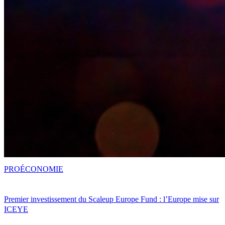
PRO
ÉCONOMIE
Premier investissement du Scaleup Europe Fund : l’Europe mise sur
ICEYE