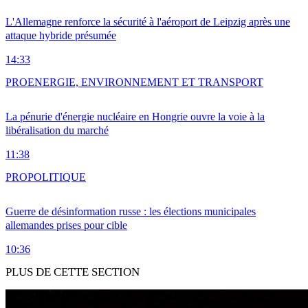
L'Allemagne renforce la sécurité à l'aéroport de Leipzig après une
attaque hybride présumée
14:33
PRO
ENERGIE, ENVIRONNEMENT ET TRANSPORT
La pénurie d'énergie nucléaire en Hongrie ouvre la voie à la
libéralisation du marché
11:38
PRO
POLITIQUE
Guerre de désinformation russe : les élections municipales
allemandes prises pour cible
10:36
PLUS DE CETTE SECTION