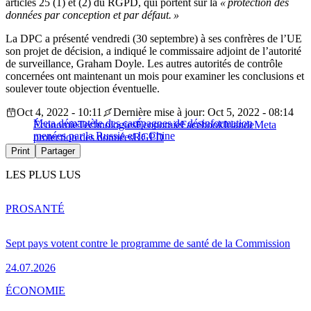
articles 25 (1) et (2) du RGPD, qui portent sur la
« protection des
données par conception et par défaut. »
La DPC a présenté vendredi (30 septembre) à ses confrères de l’UE
son projet de décision, a indiqué le commissaire adjoint de l’autorité
de surveillance, Graham Doyle. Les autres autorités de contrôle
concernées ont maintenant un mois pour examiner les conclusions et
soulever toute objection éventuelle.
Oct 4, 2022 - 10:11
Dernière mise à jour: Oct 5, 2022 - 08:14
Meta démantèle des campagnes de désinformation
Économie
Technologies
Économie
Facebook
Irlande
Meta
menées par la Russie et la Chine
protection des données
RGPD
Print
Partager
LES PLUS LUS
PRO
SANTÉ
Sept pays votent contre le programme de santé de la Commission
24.07.2026
ÉCONOMIE