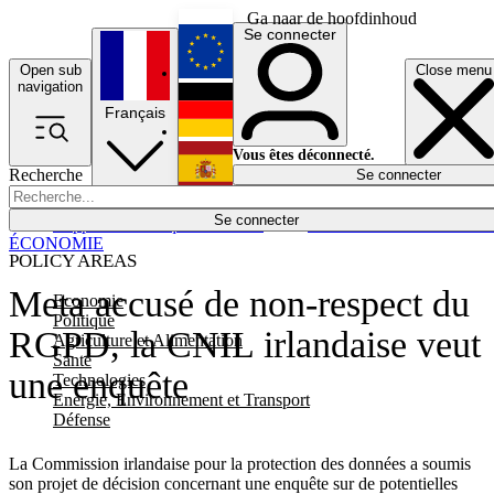
Ga naar de hoofdinhoud
Se connecter
Open sub
Close menu
English
navigation
Français
Deutsch
Vous êtes déconnecté.
Recherche
Se connecter
Español
Lumières éteintes
Se connecter
Rapporteur
Politique
Économie
Newsletters
Evénements
Em
ÉCONOMIE
POLICY AREAS
Meta accusé de non-respect du
Economie
Politique
RGPD, la CNIL irlandaise veut
Agriculture et Alimentation
Santé
une enquête
Technologies
Energie, Environnement et Transport
Défense
La Commission irlandaise pour la protection des données a soumis
son projet de décision concernant une enquête sur de potentielles