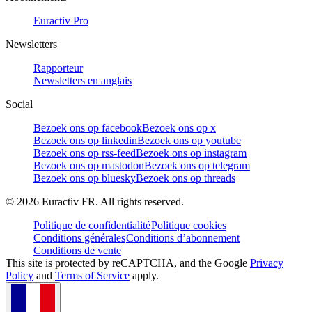
Euractiv Pro
Newsletters
Rapporteur
Newsletters en anglais
Social
Bezoek ons op facebook
Bezoek ons op x
Bezoek ons op linkedin
Bezoek ons op youtube
Bezoek ons op rss-feed
Bezoek ons op instagram
Bezoek ons op mastodon
Bezoek ons op telegram
Bezoek ons op bluesky
Bezoek ons op threads
©
2026
Euractiv FR. All rights reserved.
Politique de confidentialité
Politique cookies
Conditions générales
Conditions d’abonnement
Conditions de vente
This site is protected by reCAPTCHA, and the Google
Privacy
Policy
and
Terms of Service
apply.