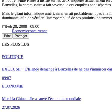
En outre, Mme Kroes a insisté sur les deux enquêtes actuellement en co
Bruxelles, la commissaire a fait savoir que ces enquêtes sont séparées 
Mais le géant informatique américain n’en ait probablement pas à la 
dominante, afin de vérifier l’interopérabilité de ses produits, notamme
Feb 28, 2008 - 09:00
Économie
concurrence
Print
Partager
LES PLUS LUS
POLITIQUE
EXCLUSIF : L'Islande demande à Bruxelles de ne pas s'immiscer dan
09:07
ÉCONOMIE
Merci la Chine : elle a sauvé l’économie mondiale
27.07.2026