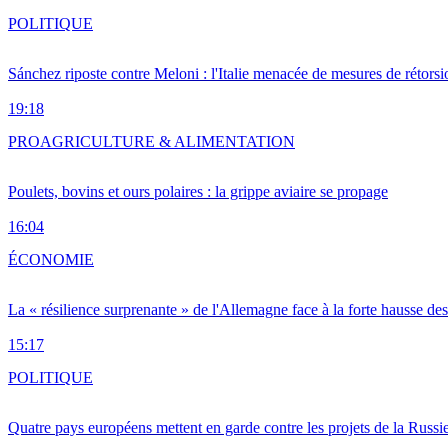
POLITIQUE
Sánchez riposte contre Meloni : l'Italie menacée de mesures de rétorsi
19:18
PRO
AGRICULTURE & ALIMENTATION
Poulets, bovins et ours polaires : la grippe aviaire se propage
16:04
ÉCONOMIE
La « résilience surprenante » de l'Allemagne face à la forte hausse de
15:17
POLITIQUE
Quatre pays européens mettent en garde contre les projets de la Russi