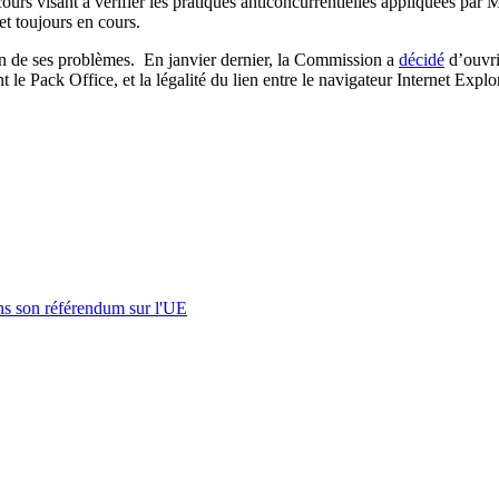
urs visant à vérifier les pratiques anticoncurrentielles appliquées par 
et toujours en cours.
fin de ses problèmes. En janvier dernier, la Commission a
décidé
d’ouvri
nt le Pack Office, et la légalité du lien entre le navigateur Internet Exp
s son référendum sur l'UE