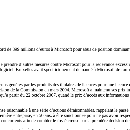
rd de 899 millions d’euros à Microsoft pour abus de position dominante, 
e prendre d’autres mesures contre Microsoft pour la redevance excessive
n logiciel. Bruxelles avait spécificiquement demandé à Microsoft de fourn
nus générés par les produits des titulaires de licences pour une licenc
 décision de la Commission en mars 2004, Microsoft a maintenu ses pri
’à partir du 22 octobre 2007, quand le prix d’accès aux informations rela
 raisonnable à une série d’actions déraisonnables, rappelant le passé d
emière entreprise, en 50 ans, à être sanctionnée pour ne pas avoir resp
 concurrents afin de combler le fossé creusé par la première décision 