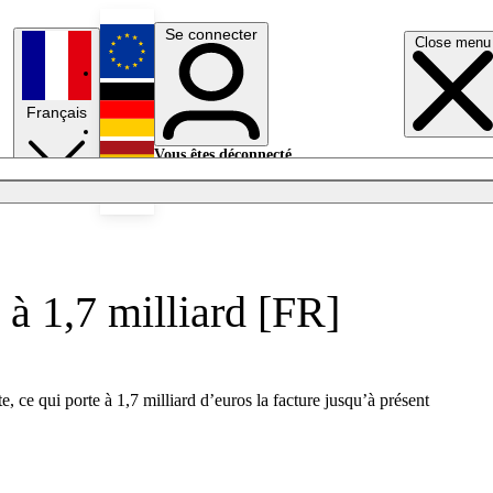
Se connecter
Close menu
English
Français
Deutsch
Vous êtes déconnecté.
Se connecter
Español
Lumières éteintes
 à 1,7 milliard [FR]
ce qui porte à 1,7 milliard d’euros la facture jusqu’à présent