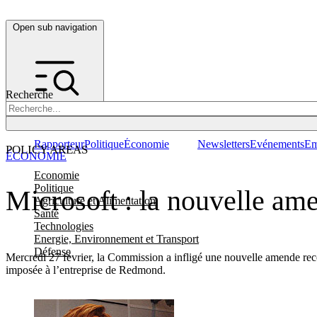
Open sub navigation
Recherche
Rapporteur
Politique
Économie
Newsletters
Evénements
Em
POLICY AREAS
ÉCONOMIE
Economie
Politique
Microsoft : la nouvelle ame
Agriculture et Alimentation
Santé
Technologies
Energie, Environnement et Transport
Défense
Mercredi 27 février, la Commission a infligé une nouvelle amende reco
imposée à l’entreprise de Redmond.