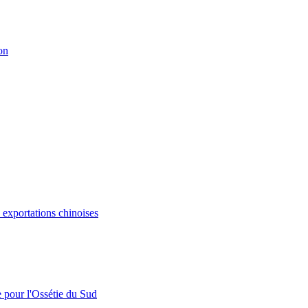
on
s exportations chinoises
e pour l'Ossétie du Sud